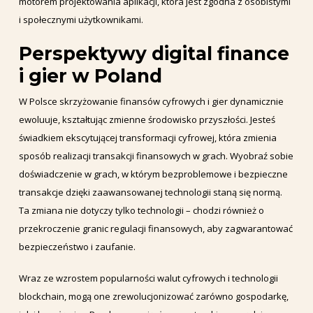
motorem projektowania aplikacji, która jest zgodna z osobistymi
i społecznymi użytkownikami.
Perspektywy digital finance
i gier w Poland
W Polsce skrzyżowanie finansów cyfrowych i gier dynamicznie
ewoluuje, kształtując zmienne środowisko przyszłości. Jesteś
świadkiem ekscytującej transformacji cyfrowej, która zmienia
sposób realizacji transakcji finansowych w grach. Wyobraź sobie
doświadczenie w grach, w którym bezproblemowe i bezpieczne
transakcje dzięki zaawansowanej technologii staną się normą.
Ta zmiana nie dotyczy tylko technologii – chodzi również o
przekroczenie granic regulacji finansowych, aby zagwarantować
bezpieczeństwo i zaufanie.
Wraz ze wzrostem popularności walut cyfrowych i technologii
blockchain, mogą one zrewolucjonizować zarówno gospodarkę,