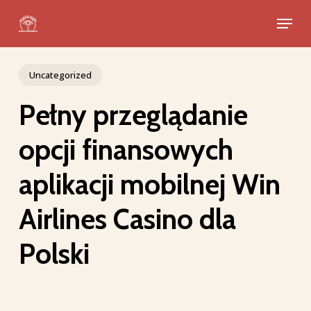
Skip
Menu
to
Close
main
Menu
content
Uncategorized
Pełny przeglądanie
opcji finansowych
aplikacji mobilnej Win
Airlines Casino dla
Polski