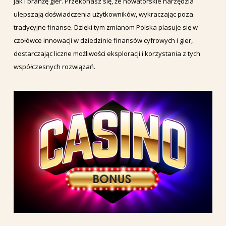
jak i branżę gier. Przekonasz się, że nowatorskie narzędzia
ulepszają doświadczenia użytkowników, wykraczając poza
tradycyjne finanse. Dzięki tym zmianom Polska plasuje się w
czołówce innowacji w dziedzinie finansów cyfrowych i gier,
dostarczając liczne możliwości eksploracji i korzystania z tych
współczesnych rozwiązań.