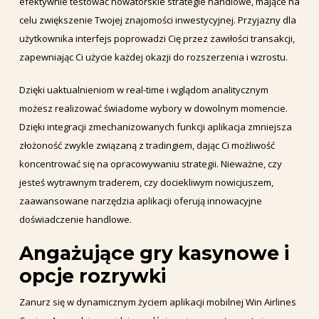
efektywnie testować nowatorskie strategie handlowe, mające na
celu zwiększenie Twojej znajomości inwestycyjnej. Przyjazny dla
użytkownika interfejs poprowadzi Cię przez zawiłości transakcji,
zapewniając Ci użycie każdej okazji do rozszerzenia i wzrostu.
Dzięki uaktualnieniom w real-time i wglądom analitycznym
możesz realizować świadome wybory w dowolnym momencie.
Dzięki integracji zmechanizowanych funkcji aplikacja zmniejsza
złożoność zwykle związaną z tradingiem, dając Ci możliwość
koncentrować się na opracowywaniu strategii. Nieważne, czy
jesteś wytrawnym traderem, czy dociekliwym nowicjuszem,
zaawansowane narzędzia aplikacji oferują innowacyjne
doświadczenie handlowe.
Angażujące gry kasynowe i
opcje rozrywki
Zanurz się w dynamicznym życiem aplikacji mobilnej Win Airlines