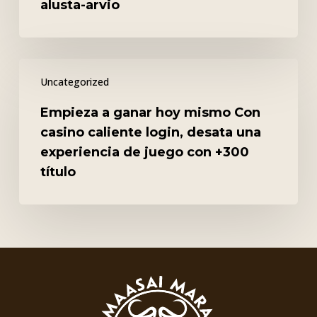
alusta-arvio
alusta-
arvio
Empieza
Uncategorized
a
ganar
Empieza a ganar hoy mismo Con
hoy
casino caliente login, desata una
mismo
experiencia de juego con +300
Con
título
casino
caliente
login,
desata
una
experiencia
de
juego