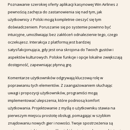
Poznawanie szerokiej oferty aplikacji kasynowej Win Airlines z
pewnością zachęca do zastanowienia się nad tym, jak
użytkownicy z Polski mogą kompletnie cieszyć się tym
doświadczeniem. Poruszanie się po systemie powinno być
intuicyjne, umożliwiając bez zakłóceń odnalezienie tego, czego
oczekujesz. Interakcja z platformą jest bardziej
satysfakcjonująca, gdy jest ona skrojona do Twoich gustów i
aspektów kulturowych. Polskie funkcje i opcje lokalne zwiększają
dostępność, zapewniając płynną grę.
Komentarze użytkowników odgrywają kluczową rolę w
poprawianiu tych elementów. Z zaangażowaniem słuchając
uwagi i propozycji użytkowników, programiści mogą
implementować ulepszenia, które podniosą komfort
użytkowania. Projektowanie z myślą o użytkowniku stawia na
pierwszym miejscu prostotę obsługi, pomagając w szybkim
znajdowaniu nowych gier i nowości. Twoje spostrzeżenia są