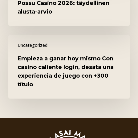
Possu Casino 2026: täydellinen
täydellinen
alusta-arvio
alusta-
arvio
Empieza
Uncategorized
a
ganar
Empieza a ganar hoy mismo Con
hoy
casino caliente login, desata una
mismo
experiencia de juego con +300
Con
título
casino
caliente
login,
desata
una
experiencia
de