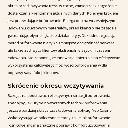
okres przechowywania treści w cache, zmniejszasz zagrożenie
dostarczania klientom nieaktualnych danych. Kolejnym krokiem
jest przewidujące buforowanie. Polega ono na wcześniejszym
ładowaniu kluczowych materiałów, przed klienci o nie zażądają,
gwarantując płynne i gładkie działanie gry. Dokładne regulacja
metod buforowania nie tylko zmniejsza obciążalność serwera,
ale także zachwyca klientów ekstremalnie szybkim czasem
ładowania. Nie zapomnij, że innowacja opiera się na efektywnym
wykorzystaniu całkowitego możliwości buforowania w dla
poprawy satysfakcji klientów.
Skrócenie okresu wczytywania
Bazując na podstawach efektywnych strategii buforowania,
zbadajmy, jak użycie nowoczesnych technik buforowania
jeszcze bardziej skraca czas ładowania aplikacji Yep Casino.
Wykorzystując współczesne metody, takie jak buforowanie
różnicowe, można znacznie poprawić komfort użytkowania