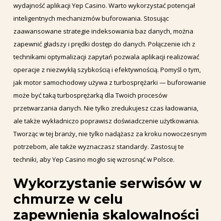
wydajność aplikacji Yep Casino. Warto wykorzystać potencjał
inteligentnych mechanizmów buforowania. Stosując
zaawansowane strategie indeksowania baz danych, można
zapewnić gładszy i prędki dostęp do danych. Połączenie ich z
technikami optymalizacji zapytań pozwala aplikacji realizować
operacje z niezwykłą szybkością i efektywnością. Pomyśl o tym,
jak motor samochodowy używa z turbosprężarki — buforowanie
może być taką turbosprężarką dla Twoich procesów
przetwarzania danych. Nie tylko zredukujesz czas ładowania,
ale także wykładniczo poprawisz doświadczenie użytkowania.
Tworząc w tej branży, nie tylko nadążasz za kroku nowoczesnym
potrzebom, ale także wyznaczasz standardy. Zastosuj te
techniki, aby Yep Casino mogło się wzrosnąć w Polsce.
Wykorzystanie serwisów w
chmurze w celu
zapewnienia skalowalności