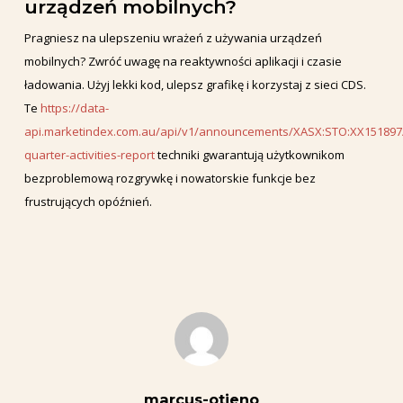
urządzeń mobilnych?
Pragniesz na ulepszeniu wrażeń z używania urządzeń
mobilnych? Zwróć uwagę na reaktywności aplikacji i czasie
ładowania. Użyj lekki kod, ulepsz grafikę i korzystaj z sieci CDS.
Te
https://data-
api.marketindex.com.au/api/v1/announcements/XASX:STO:XX151897/pd
quarter-activities-report
techniki gwarantują użytkownikom
bezproblemową rozgrywkę i nowatorskie funkcje bez
frustrujących opóźnień.
marcus-otieno