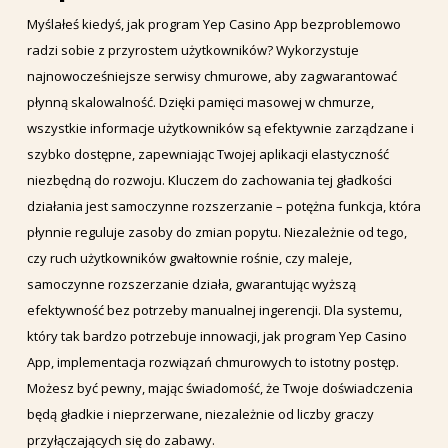
Myślałeś kiedyś, jak program Yep Casino App bezproblemowo
radzi sobie z przyrostem użytkowników? Wykorzystuje
najnowocześniejsze serwisy chmurowe, aby zagwarantować
płynną skalowalność. Dzięki pamięci masowej w chmurze,
wszystkie informacje użytkowników są efektywnie zarządzane i
szybko dostępne, zapewniając Twojej aplikacji elastyczność
niezbędną do rozwoju. Kluczem do zachowania tej gładkości
działania jest samoczynne rozszerzanie – potężna funkcja, która
płynnie reguluje zasoby do zmian popytu. Niezależnie od tego,
czy ruch użytkowników gwałtownie rośnie, czy maleje,
samoczynne rozszerzanie działa, gwarantując wyższą
efektywność bez potrzeby manualnej ingerencji. Dla systemu,
który tak bardzo potrzebuje innowacji, jak program Yep Casino
App, implementacja rozwiązań chmurowych to istotny postęp.
Możesz być pewny, mając świadomość, że Twoje doświadczenia
będą gładkie i nieprzerwane, niezależnie od liczby graczy
przyłączających się do zabawy.