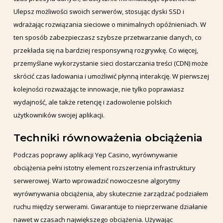
Ulepsz możliwości swoich serwerów, stosując dyski SSD i
wdrażając rozwiązania sieciowe o minimalnych opóźnieniach. W
ten sposób zabezpieczasz szybsze przetwarzanie danych, co
przekłada się na bardziej responsywną rozgrywkę. Co więcej,
przemyślane wykorzystanie sieci dostarczania treści (CDN) może
skrócić czas ładowania i umożliwić płynną interakcję. W pierwszej
kolejności rozważając te innowacje, nie tylko poprawiasz
wydajność, ale także retencję i zadowolenie polskich
użytkowników swojej aplikacji.
Techniki równoważenia obciążenia
Podczas poprawy aplikacji Yep Casino, wyrównywanie
obciążenia pełni istotny element rozszerzenia infrastruktury
serwerowej. Warto wprowadzić nowoczesne algorytmy
wyrównywania obciążenia, aby skutecznie zarządzać podziałem
ruchu między serwerami. Gwarantuje to nieprzerwane działanie
nawet w czasach największego obciążenia. Używając