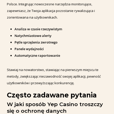
Polsce. Integrując nowoczesne narzędzia monitorujące,
zapewniasz, że Twoja aplikacja pozostanie rywalizująca i
zorientowana na użytkownikach.
Analiza w czasie rzeczywistym
Natychmiastowe alerty
Pętle sprzężenia zwrotnego
Panele wydajności
Automatyczne raportowanie
Stawiaj na nowatorstwo, stawiając na pierwszym miejscu te
metody, zwiększając niezawodność swojej aplikacji, pewność
użytkowników i przewyższając konkurencję.
Często zadawane pytania
W jaki sposób Yep Casino troszczy
się o ochronę danych