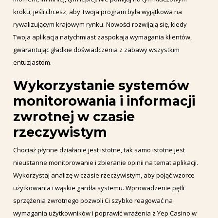
kroku, jeśli chcesz, aby Twoja program była wyjątkowa na
rywalizującym krajowym rynku. Nowości rozwijają się, kiedy
Twoja aplikacja natychmiast zaspokaja wymagania klientów,
gwarantując gładkie doświadczenia z zabawy wszystkim
entuzjastom.
Wykorzystanie systemów
monitorowania i informacji
zwrotnej w czasie
rzeczywistym
Chociaż płynne działanie jest istotne, tak samo istotne jest
nieustanne monitorowanie i zbieranie opinii na temat aplikacji.
Wykorzystaj analizę w czasie rzeczywistym, aby pojąć wzorce
użytkowania i wąskie gardła systemu. Wprowadzenie pętli
sprzężenia zwrotnego pozwoli Ci szybko reagować na
wymagania użytkowników i poprawić wrażenia z Yep Casino w