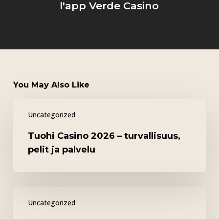
l'app Verde Casino
You May Also Like
Tuohi
Uncategorized
Casino
2026
Tuohi Casino 2026 – turvallisuus,
–
pelit ja palvelu
turvallisuus,
pelit
ja
Possu
palvelu
Uncategorized
Casino
2026: