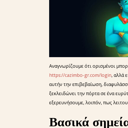
Αναγνωρίζουμε ότι ορισμένοι μπορ
https://cazimbo-gr.com/login
, αλλά 
αυτήν την επιβεβαίωση, διαφυλάσσο
ξεκλειδώνει την πόρτα σε ένα ευρύ
εξερευνήσουμε, λοιπόν, πως λειτουρ
Βασικά σημεί