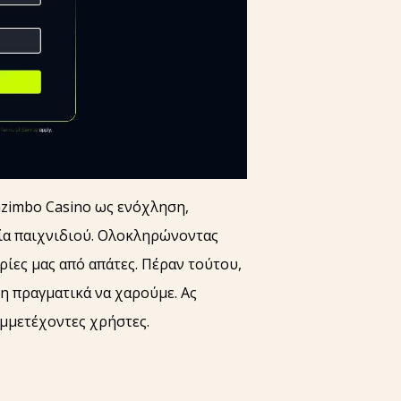
azimbo Casino ως ενόχληση,
ρία παιχνιδιού. Ολοκληρώνοντας
ίες μας από απάτες. Πέραν τούτου,
η πραγματικά να χαρούμε. Ας
υμμετέχοντες χρήστες.