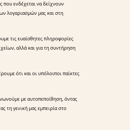
ς που ενδέχεται να δείχνουν
των λογαριασμών μας και στη
ουμε τις ευαίσθητες πληροφορίες
χείων, αλλά και για τη συντήρηση
έρουμε ότι και οι υπόλοιποι παίκτες
ινωνούμε με αυτοπεποίθηση, όντας
ς τη γενική μας εμπειρία στο