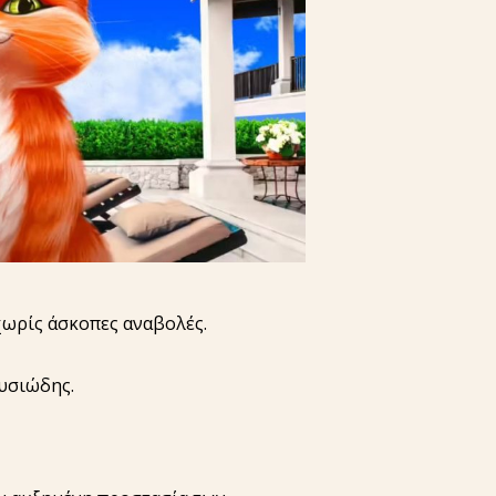
χωρίς άσκοπες αναβολές.
ουσιώδης.