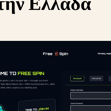
την Ελλάδα