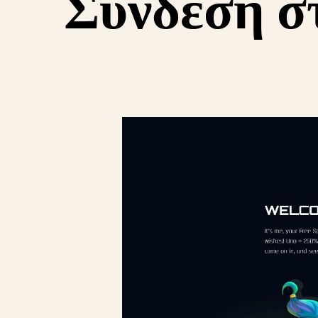
Σύνδεση σ