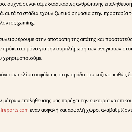
bo, συχνά συναντάμε διαδικασίες ανθρώπινης επαλήθευση
ά, αυτά τα στάδια έχουν ζωτικό σημασία στην προστασία 
λοντος gaming.
 συνεισφέρουμε στην αποτροπή της απάτης και προστατεύ
ν πρόκειται μόνο για την συμπλήρωση των αναγκαίων στοι
ου χρησιμοποιούμε.
άγει ένα κλίμα ασφάλειας στην ομάδα του καζίνο, καθώς ξ
ν μέτρων επαλήθευσης μας παρέχει την ευκαιρία να επικο
lreports.com
έναν ασφαλή και ασφαλή χώρο, αναβαθμίζοντα