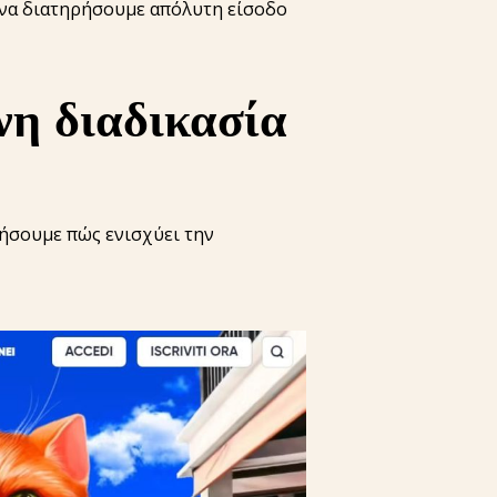
 να διατηρήσουμε απόλυτη είσοδο
νη διαδικασία
ήσουμε πώς ενισχύει την