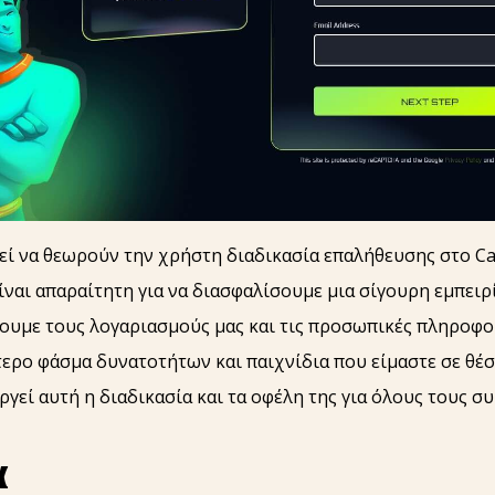
εί να θεωρούν την χρήστη διαδικασία επαλήθευσης στο C
είναι απαραίτητη για να διασφαλίσουμε μια σίγουρη εμπει
υμε τους λογαριασμούς μας και τις προσωπικές πληροφορ
τερο φάσμα δυνατοτήτων και παιχνίδια που είμαστε σε θέσ
γεί αυτή η διαδικασία και τα οφέλη της για όλους τους σ
α