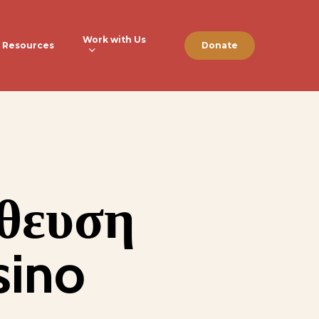
Work with Us
Resources
Donate
θευση
sino