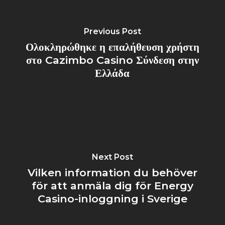
Previous Post
Ολοκληρώθηκε η επαλήθευση χρήστη
στο Cazimbo Casino Σύνδεση στην
Ελλάδα
Next Post
Vilken information du behöver
för att anmäla dig för Energy
Casino-inloggning i Sverige