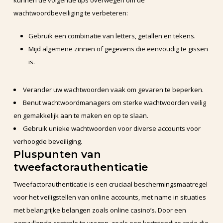
kunnen de volgende tips overwegen om de
wachtwoordbeveiliging te verbeteren:
Gebruik een combinatie van letters, getallen en tekens.
Mijd algemene zinnen of gegevens die eenvoudig te gissen
is.
Verander uw wachtwoorden vaak om gevaren te beperken.
Benut wachtwoordmanagers om sterke wachtwoorden veilig
en gemakkelijk aan te maken en op te slaan.
Gebruik unieke wachtwoorden voor diverse accounts voor
verhoogde beveiliging.
Pluspunten van
tweefactorauthenticatie
Tweefactorauthenticatie is een cruciaal beschermingsmaatregel
voor het veiligstellen van online accounts, met name in situaties
met belangrijke belangen zoals online casino’s. Door een
aanvullende controle te vragen, zoals een kortstondige code die