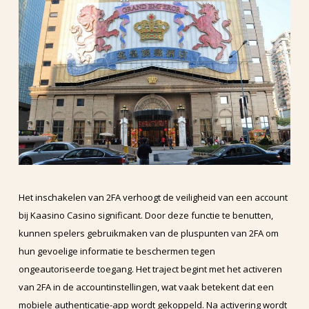
Het inschakelen van 2FA verhoogt de veiligheid van een account
bij Kaasino Casino significant. Door deze functie te benutten,
kunnen spelers gebruikmaken van de pluspunten van 2FA om
hun gevoelige informatie te beschermen tegen
ongeautoriseerde toegang. Het traject begint met het activeren
van 2FA in de accountinstellingen, wat vaak betekent dat een
mobiele authenticatie-app wordt gekoppeld. Na activering wordt