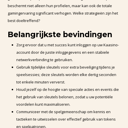
beschermt niet alleen hun profielen, maar kan ook de totale
gamingervaring significant verhogen. Welke strategieën zijn het
best doeltreffend?
Belangrijkste bevindingen
Zorg ervoor dat u met succes kunt inloggen op uw Kaasino-
account door de juiste inloggegevens en een stabiele
netwerkverbinding te gebruiken.
Gebruik tijdelijke sleutels voor extra beveiliging tijdens je
speelsessies; deze sleutels worden elke dertig seconden
tot enkele minuten ververst.
Houd jezelf op de hoogte van speciale acties en events die
het gebruik van sleutels belonen, zodat u uw potentiële
voordelen kunt maximaliseren.
Communiceer met de spelgemeenschap om kennis en
tactieken te uitwisselen over effectief gebruik van tokens
en spelpatronen.