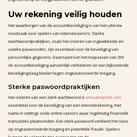
Uw rekening veilig houden
Het waarborgen van de accountbeveiliging is van het uiterste
noodzaak voor spelers van internetcasino’s. Sterke
wachtwoordpraktijken, zoals het creëren van ingewikkelde en
unieke paswoorden, zijn essentieel voor de beveiliging van
persoonlijke gegevens. Daarnaast kan het toepassen van 2FA
de accountbeveiliging aanzienlijk verbeteren en een bijkomende
beveiligingslaag bieden tegen ongeautoriseerde toegang.
Sterke paswoordpraktijken
Het creëren van een sterk wachtwoord is
annualreports.com
essentieel voor de beveiliging van een internetrekening, met
name in settings zoals online casino’s waar regelmatig financiële
transacties plaatsvinden. Een sterk paswoord verkleint het risico
op ongeautoriseerde toegang en potentiële fraude. Spelers