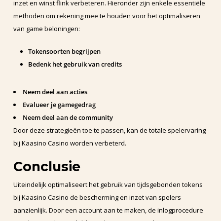
inzet en winst flink verbeteren. Hieronder zijn enkele essentiële
methoden om rekening mee te houden voor het optimaliseren
van game beloningen:
Tokensoorten begrijpen
Bedenk het gebruik van credits
Neem deel aan acties
Evalueer je gamegedrag
Neem deel aan de community
Door deze strategieën toe te passen, kan de totale spelervaring
bij Kaasino Casino worden verbeterd.
Conclusie
Uiteindelijk optimaliseert het gebruik van tijdsgebonden tokens
bij Kaasino Casino de bescherming en inzet van spelers
aanzienlijk. Door een account aan te maken, de inlogprocedure