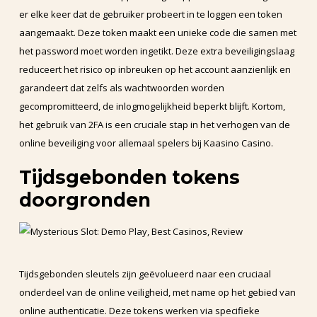
er elke keer dat de gebruiker probeert in te loggen een token
aangemaakt. Deze token maakt een unieke code die samen met
het password moet worden ingetikt. Deze extra beveiligingslaag
reduceert het risico op inbreuken op het account aanzienlijk en
garandeert dat zelfs als wachtwoorden worden
gecompromitteerd, de inlogmogelijkheid beperkt blijft. Kortom,
het gebruik van 2FA is een cruciale stap in het verhogen van de
online beveiliging voor allemaal spelers bij Kaasino Casino.
Tijdsgebonden tokens
doorgronden
Tijdsgebonden sleutels zijn geëvolueerd naar een cruciaal
onderdeel van de online veiligheid, met name op het gebied van
online authenticatie. Deze tokens werken via specifieke