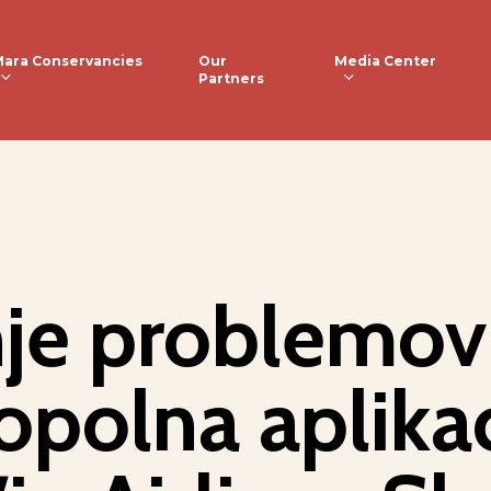
ara Conservancies
Media Center
Our
Partners
je problemov
polna aplikac