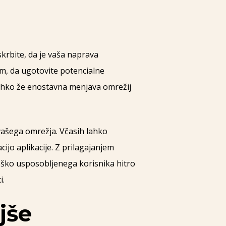
skrbite, da je vaša naprava
m, da ugotovite potencialne
h lahko že enostavna menjava omrežij
o vašega omrežja. Včasih lahko
jo aplikacije. Z prilagajanjem
loško usposobljenega korisnika hitro
i.
jše