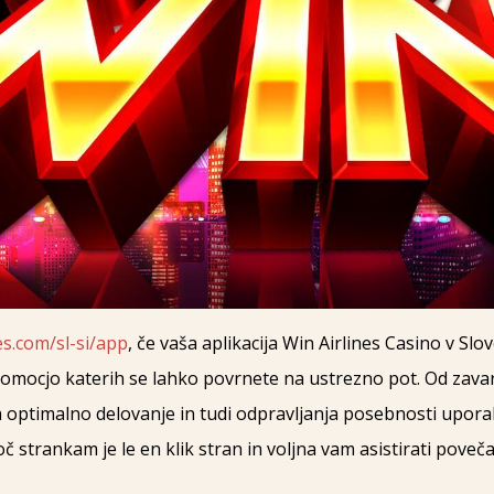
es.com/sl-si/app
, če vaša aplikacija Win Airlines Casino v Slo
pomocjo katerih se lahko povrnete na ustrezno pot. Od zava
a optimalno delovanje in tudi odpravljanja posebnosti upor
trankam je le en klik stran in voljna vam asistirati povečat