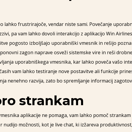
lahko frustrirajoče, vendar niste sami. Povečanje uporabn
zivi, pa vam lahko dovoli interakcijo z aplikacijo Win Airlines
itve pogosto izboljšajo uporabniški vmesnik in rešijo pozna
 ponovni zagon naprave osveži sistemske vire in reši drobne
vljanja uporabniškega vmesnika, kar lahko poveča vašo intera
včasih vam lahko testiranje nove postavitve ali funkcije pri
ja nenehno razvija, zato bo spremljanje informacij zagotovil
oro strankam
vmesnika aplikacije ne pomaga, vam lahko pomoč strankam n
r nudijo možnosti, kot je live chat, ki izžareva produktivnost