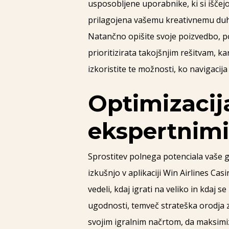
usposobljene uporabnike, ki si iščej
prilagojena vašemu kreativnemu duhu
Natančno opišite svoje poizvedbo, po
prioritizirata takojšnjim rešitvam, k
izkoristite te možnosti, ko navigacij
Optimizacij
ekspertnimi
Sprostitev polnega potenciala vaše g
izkušnjo v aplikaciji Win Airlines Cas
vedeli, kdaj igrati na veliko in kdaj 
ugodnosti, temveč strateška orodja za
svojim igralnim načrtom, da maksimizi