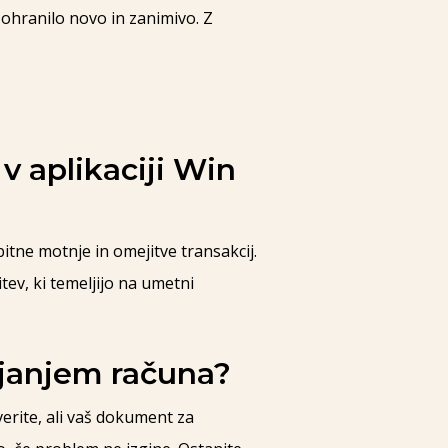
ohranilo novo in zanimivo. Z
v aplikaciji Win
itne motnje in omejitve transakcij.
ev, ki temeljijo na umetni
rjanjem računa?
erite, ali vaš dokument za