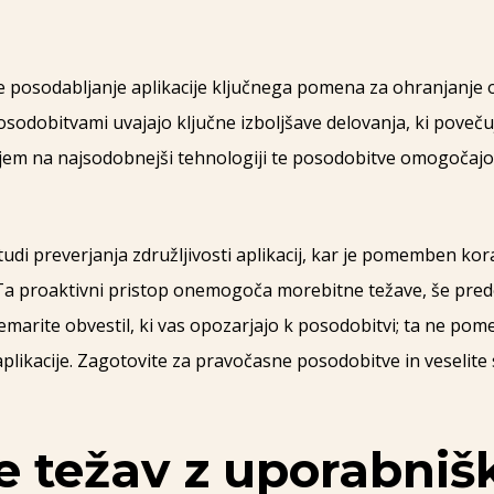
e posodabljanje aplikacije ključnega pomena za ohranjanje o
 posodobitvami uvajajo ključne izboljšave delovanja, ki poveču
njem na najsodobnejši tehnologiji te posodobitve omogočajo
udi preverjanja združljivosti aplikacij, kar je pomemben ko
 Ta proaktivni pristop onemogoča morebitne težave, še pred
marite obvestil, ki vas opozarjajo k posodobitvi; ta ne pome
 aplikacije. Zagotovite za pravočasne posodobitve in veselit
e težav z uporabniš