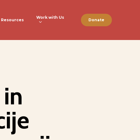
Work with Us
Resources
Donate
 in
ije