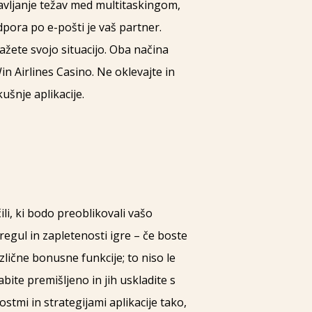
ravljanje težav med multitaskingom,
ora po e-pošti je vaš partner.
ažete svojo situacijo. Oba načina
in Airlines Casino. Ne oklevajte in
ušnje aplikacije.
i, ki bodo preoblikovali vašo
 regul in zapletenosti igre – če boste
azlične bonusne funkcije; to niso le
ite premišljeno in jih uskladite s
stmi in strategijami aplikacije tako,