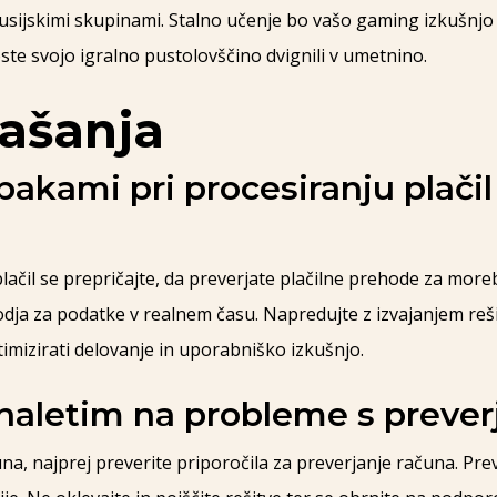
usijskimi skupinami. Stalno učenje bo vašo gaming izkušnjo 
ste svojo igralno pustolovščino dvignili v umetnino.
ašanja
kami pri procesiranju plačil 
lačil se prepričajte, da preverjate plačilne prehode za moreb
dja za podatke v realnem času. Napredujte z izvajanjem rešit
imizirati delovanje in uporabniško izkušnjo.
e naletim na probleme s preve
na, najprej preverite priporočila za preverjanje računa. Prev