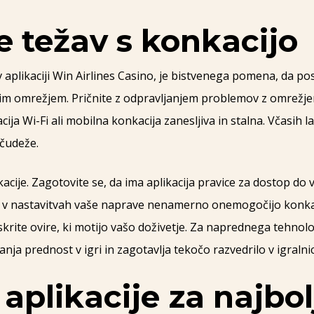
e težav s konkacijo
 v aplikaciji Win Airlines Casino, je bistvenega pomena, da po
nim omrežjem. Pričnite z odpravljanjem problemov z omrežje
acija Wi-Fi ali mobilna konkacija zanesljiva in stalna. Včasi
 čudeže.
ikacije. Zagotovite se, da ima aplikacija pravice za dostop d
e v nastavitvah vaše naprave nenamerno onemogočijo konkaci
 skrite ovire, ki motijo vašo doživetje. Za naprednega tehno
ja prednost v igri in zagotavlja tekočo razvedrilo v igralnic
aplikacije za najbol