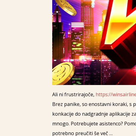
Ali ni frustrirajoče,
https://winsairlin
Brez panike, so enostavni koraki, s 
konkacije do nadgradnje aplikacije z
mnogo. Potrebujete asistenco? Pomoč s
potrebno preučiti še več …