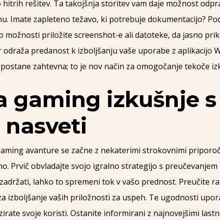
o hitrih rešitev. Ta takojšnja storitev vam daje možnost odp
. Imate zapleteno težavo, ki potrebuje dokumentacijo? Podp
 možnosti priložite screenshot-e ali datoteke, da jasno prik
ar odraža predanost k izboljšanju vaše uporabe z aplikacijo W
a postane zahtevna; to je nov način za omogočanje tekoče izk
a gaming izkušnje s
 nasveti
aming avanture se začne z nekaterimi strokovnimi priporočil
ino. Prvič obvladajte svojo igralno strategijo s preučevanjem
se zadržati, lahko to spremeni tok v vašo prednost. Preučite r
 izboljšanje vaših priložnosti za uspeh. Te ugodnosti uporab
rate svoje koristi. Ostanite informirani z najnovejšimi lastno