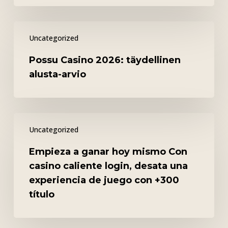
pelit
ja
Possu
palvelu
Uncategorized
Casino
2026:
Possu Casino 2026: täydellinen
täydellinen
alusta-arvio
alusta-
arvio
Empieza
Uncategorized
a
ganar
Empieza a ganar hoy mismo Con
hoy
casino caliente login, desata una
mismo
experiencia de juego con +300
Con
título
casino
caliente
login,