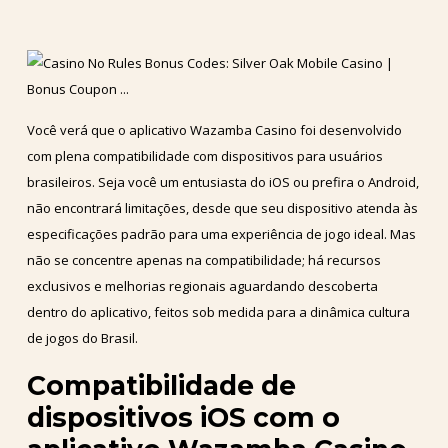
Você verá que o aplicativo Wazamba Casino foi desenvolvido
com plena compatibilidade com dispositivos para usuários
brasileiros. Seja você um entusiasta do iOS ou prefira o Android,
não encontrará limitações, desde que seu dispositivo atenda às
especificações padrão para uma experiência de jogo ideal. Mas
não se concentre apenas na compatibilidade; há recursos
exclusivos e melhorias regionais aguardando descoberta
dentro do aplicativo, feitos sob medida para a dinâmica cultura
de jogos do Brasil.
Compatibilidade de
dispositivos iOS com o