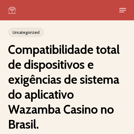
Skip
Menu
to
Close
main
Menu
content
Uncategorized
Compatibilidade total
de dispositivos e
exigências de sistema
do aplicativo
Wazamba Casino no
Brasil.