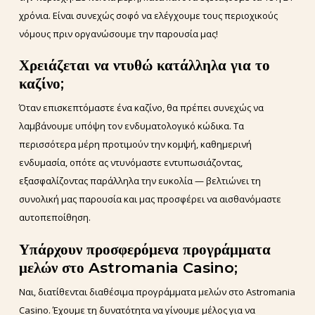
χρόνια. Είναι συνεχώς σοφό να ελέγχουμε τους περιοχικούς
νόμους πριν οργανώσουμε την παρουσία μας!
Χρειάζεται να ντυθώ κατάλληλα για το
καζίνο;
Όταν επισκεπτόμαστε ένα καζίνο, θα πρέπει συνεχώς να
λαμβάνουμε υπόψη τον ενδυματολογικό κώδικα. Τα
περισσότερα μέρη προτιμούν την κομψή, καθημερινή
ενδυμασία, οπότε ας ντυνόμαστε εντυπωσιάζοντας,
εξασφαλίζοντας παράλληλα την ευκολία — βελτιώνει τη
συνολική μας παρουσία και μας προσφέρει να αισθανόμαστε
αυτοπεποίθηση.
Υπάρχουν προσφερόμενα προγράμματα
μελών στο Astromania Casino;
Ναι, διατίθενται διαθέσιμα προγράμματα μελών στο Astromania
Casino. Έχουμε τη δυνατότητα να γίνουμε μέλος για να