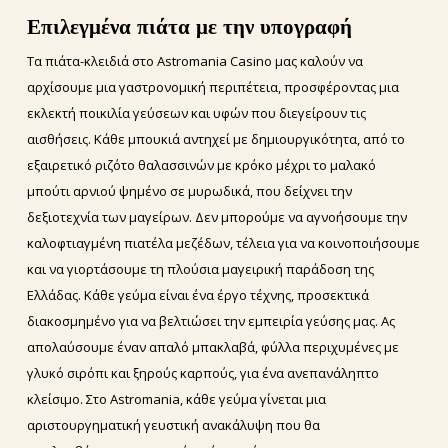
Επιλεγμένα πιάτα με την υπογραφή
Τα πιάτα-κλειδιά στο Astromania Casino μας καλούν να
αρχίσουμε μια γαστρονομική περιπέτεια, προσφέροντας μια
εκλεκτή ποικιλία γεύσεων και υφών που διεγείρουν τις
αισθήσεις. Κάθε μπουκιά αντηχεί με δημιουργικότητα, από το
εξαιρετικό ριζότο θαλασσινών με κρόκο μέχρι το μαλακό
μπούτι αρνιού ψημένο σε μυρωδικά, που δείχνει την
δεξιοτεχνία των μαγείρων. Δεν μπορούμε να αγνοήσουμε την
καλοφτιαγμένη πιατέλα μεζέδων, τέλεια για να κοινοποιήσουμε
και να γιορτάσουμε τη πλούσια μαγειρική παράδοση της
Ελλάδας. Κάθε γεύμα είναι ένα έργο τέχνης, προσεκτικά
διακοσμημένο για να βελτιώσει την εμπειρία γεύσης μας. Ας
απολαύσουμε έναν απαλό μπακλαβά, φύλλα περιχυμένες με
γλυκό σιρόπι και ξηρούς καρπούς, για ένα ανεπανάληπτο
κλείσιμο. Στο Astromania, κάθε γεύμα γίνεται μια
αριστουργηματική γευστική ανακάλυψη που θα