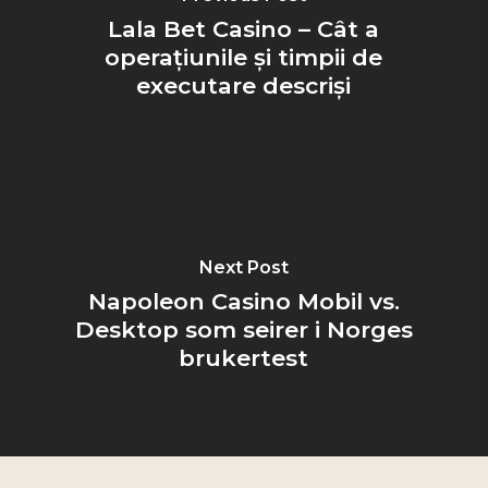
Lala Bet Casino – Cât a
operațiunile și timpii de
executare descriși
Next Post
Napoleon Casino Mobil vs.
Desktop som seirer i Norges
brukertest