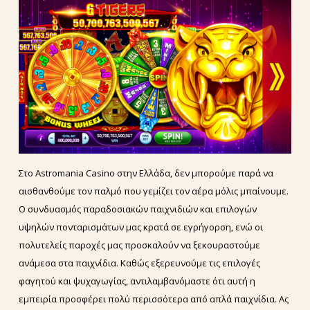
Στο Astromania Casino στην Ελλάδα, δεν μπορούμε παρά να
αισθανθούμε τον παλμό που γεμίζει τον αέρα μόλις μπαίνουμε.
Ο συνδυασμός παραδοσιακών παιχνιδιών και επιλογών
υψηλών πονταρισμάτων μας κρατά σε εγρήγορση, ενώ οι
πολυτελείς παροχές μας προσκαλούν να ξεκουραστούμε
ανάμεσα στα παιχνίδια. Καθώς εξερευνούμε τις επιλογές
φαγητού και ψυχαγωγίας, αντιλαμβανόμαστε ότι αυτή η
εμπειρία προσφέρει πολύ περισσότερα από απλά παιχνίδια. Ας