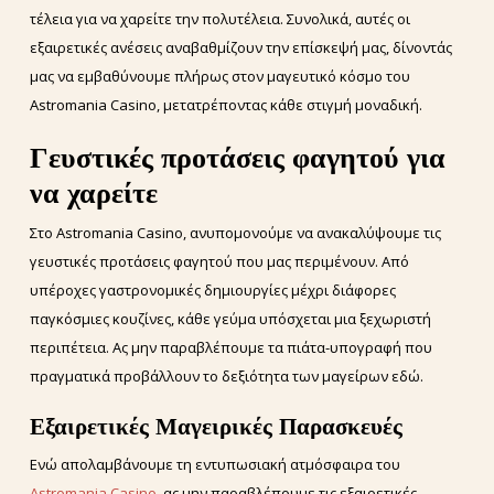
τέλεια για να χαρείτε την πολυτέλεια. Συνολικά, αυτές οι
εξαιρετικές ανέσεις αναβαθμίζουν την επίσκεψή μας, δίνοντάς
μας να εμβαθύνουμε πλήρως στον μαγευτικό κόσμο του
Astromania Casino, μετατρέποντας κάθε στιγμή μοναδική.
Γευστικές προτάσεις φαγητού για
να χαρείτε
Στο Astromania Casino, ανυπομονούμε να ανακαλύψουμε τις
γευστικές προτάσεις φαγητού που μας περιμένουν. Από
υπέροχες γαστρονομικές δημιουργίες μέχρι διάφορες
παγκόσμιες κουζίνες, κάθε γεύμα υπόσχεται μια ξεχωριστή
περιπέτεια. Ας μην παραβλέπουμε τα πιάτα-υπογραφή που
πραγματικά προβάλλουν το δεξιότητα των μαγείρων εδώ.
Εξαιρετικές Μαγειρικές Παρασκευές
Ενώ απολαμβάνουμε τη εντυπωσιακή ατμόσφαιρα του
Astromania Casino
, ας μην παραβλέπουμε τις εξαιρετικές