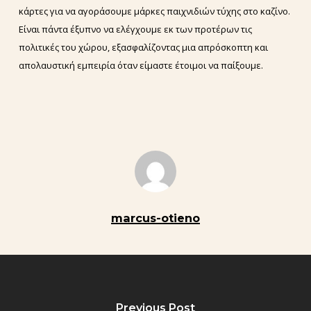
κάρτες για να αγοράσουμε μάρκες παιχνιδιών τύχης στο καζίνο.
Είναι πάντα έξυπνο να ελέγχουμε εκ των προτέρων τις
πολιτικές του χώρου, εξασφαλίζοντας μια απρόσκοπτη και
απολαυστική εμπειρία όταν είμαστε έτοιμοι να παίξουμε.
marcus-otieno
Previous Post