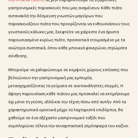
γαστρονομικές παρασκευές που μας αναμένουν. Κάθε πιάτο
αντανακλά την δέσμευση γνωστών μαγείρων που
παρασκευάζουν πιάτα που προορίζονται να ενθουσιάσουν τους
γευστικούς κάλυκες μας. Σκεφτείτε να χαίρεστε ένα άριστα
παρουσιασμένο κυρίως πιάτο, προσεκτικά ετοιμασμένο με τα
ανώτερα συστατικά, όπου κάθε μπουκιά φανερώνει στρώματα
σύνθεσης.
Μπορούμε να χαλαρώσουμε σε κομψούς χώρους εστίασης που
βελτιώνουν την γαστρονομική μας εμπειρία,
μετασχηματίζοντας τα γεύματα σε ανεπανάληπτες στιγμές. Η
άψογη παρουσίαση κάθε πιάτου μας προσκαλεί να εκτιμήσουμε
όχι μόνο τη γεύση, αλλά και την τέχνη πίσω από αυτήν. Από τα
χαρακτηριστικά ορεκτικά μέχρι τα λαχταριστά επιδόρπια, θα
χαθούμε σε ένα αξέχαστο γαστρονομικό ταξίδι που
συμπληρώνει τέλεια την συναρπαστική ατμόσφαιρα του καζίνο.