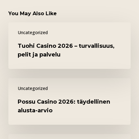
You May Also Like
Tuohi
Uncategorized
Casino
2026
Tuohi Casino 2026 – turvallisuus,
–
pelit ja palvelu
turvallisuus,
pelit
ja
Possu
palvelu
Uncategorized
Casino
2026:
Possu Casino 2026: täydellinen
täydellinen
alusta-arvio
alusta-
arvio
Empieza