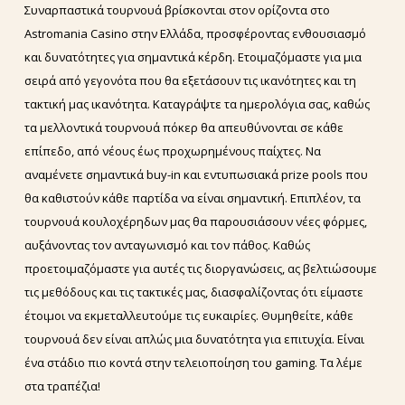
Συναρπαστικά τουρνουά βρίσκονται στον ορίζοντα στο
Astromania Casino στην Ελλάδα, προσφέροντας ενθουσιασμό
και δυνατότητες για σημαντικά κέρδη. Ετοιμαζόμαστε για μια
σειρά από γεγονότα που θα εξετάσουν τις ικανότητες και τη
τακτική μας ικανότητα. Καταγράψτε τα ημερολόγια σας, καθώς
τα μελλοντικά τουρνουά πόκερ θα απευθύνονται σε κάθε
επίπεδο, από νέους έως προχωρημένους παίχτες. Να
αναμένετε σημαντικά buy-in και εντυπωσιακά prize pools που
θα καθιστούν κάθε παρτίδα να είναι σημαντική. Επιπλέον, τα
τουρνουά κουλοχέρηδων μας θα παρουσιάσουν νέες φόρμες,
αυξάνοντας τον ανταγωνισμό και τον πάθος. Καθώς
προετοιμαζόμαστε για αυτές τις διοργανώσεις, ας βελτιώσουμε
τις μεθόδους και τις τακτικές μας, διασφαλίζοντας ότι είμαστε
έτοιμοι να εκμεταλλευτούμε τις ευκαιρίες. Θυμηθείτε, κάθε
τουρνουά δεν είναι απλώς μια δυνατότητα για επιτυχία. Είναι
ένα στάδιο πιο κοντά στην τελειοποίηση του gaming. Τα λέμε
στα τραπέζια!