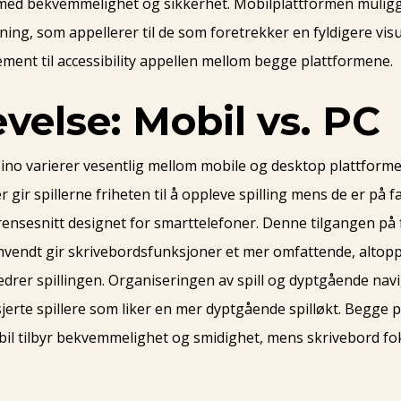
med bekvemmelighet og sikkerhet. Mobilplattformen muliggj
ning, som appellerer til de som foretrekker en fyldigere visu
ent til accessibility appellen mellom begge plattformene.
velse: Mobil vs. PC
o varierer vesentlig mellom mobile og desktop plattformer
gir spillerne friheten til å oppleve spilling mens de er på 
rensesnitt designet for smarttelefoner. Denne tilgangen på 
mvendt gir skrivebordsfunksjoner et mer omfattende, altop
edrer spillingen. Organiseringen av spill og dyptgående na
jerte spillere som liker en mer dyptgående spilløkt. Begge
obil tilbyr bekvemmelighet og smidighet, mens skrivebord fok