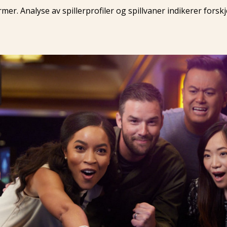
. Analyse av spillerprofiler og spillvaner indikerer forskjel