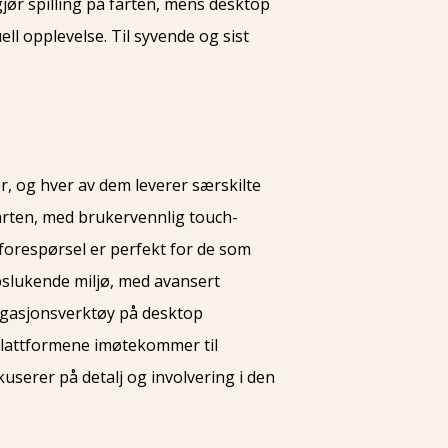
ør spilling på farten, mens desktop
ell opplevelse. Til syvende og sist
, og hver av dem leverer særskilte
farten, med brukervennlig touch-
forespørsel er perfekt for de som
pslukende miljø, med avansert
vigasjonsverktøy på desktop
 plattformene imøtekommer til
userer på detalj og involvering i den