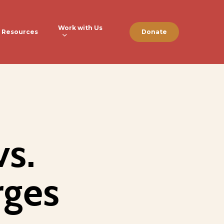
Work with Us
Resources
Donate
s.
rges