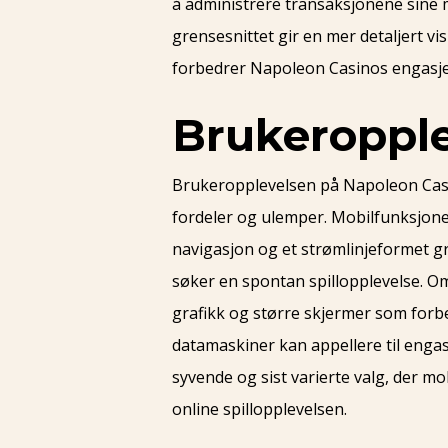
å administrere transaksjonene sine 
grensesnittet gir en mer detaljert vis
forbedrer Napoleon Casinos engasjem
Brukeropple
Brukeropplevelsen på Napoleon Casin
fordeler og ulemper. Mobilfunksjoner 
navigasjon og et strømlinjeformet g
søker en spontan spillopplevelse. O
grafikk og større skjermer som forb
datamaskiner kan appellere til engas
syvende og sist varierte valg, der m
online spillopplevelsen.