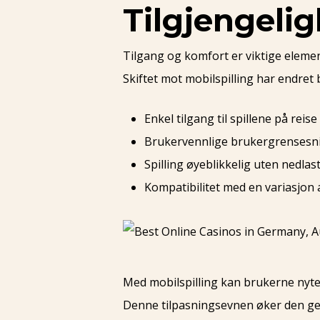
Tilgjengeli
Tilgang og komfort er viktige element
Skiftet mot mobilspilling har endret
Enkel tilgang til spillene på reise
Brukervennlige brukergrensesni
Spilling øyeblikkelig uten nedlas
Kompatibilitet med en variasjon
Med mobilspilling kan brukerne nyte 
Denne tilpasningsevnen øker den gener