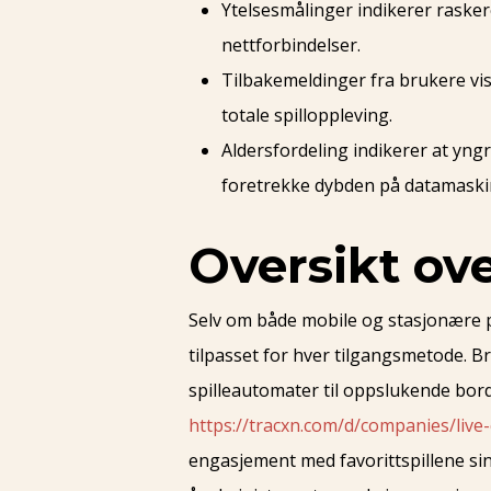
Ytelsesmålinger indikerer raskere
nettforbindelser.
Tilbakemeldinger fra brukere vi
totale spilloppleving.
Aldersfordeling indikerer at yngr
foretrekke dybden på datamaski
Oversikt ov
Selv om både mobile og stasjonære pl
tilpasset for hver tilgangsmetode. B
spilleautomater til oppslukende bords
https://tracxn.com/d/companies/li
engasjement med favorittspillene sin