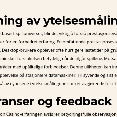
ing av ytelsesmåli
tbasert spilluniverset, blir det viktig å forstå prestasjonsev
for en forbedret erfaring. En omfattende prestasjonsevalue
n. Desktop-brukere opplever ofte hurtigere lastetider på gr
minsker forsinkelsen betydelig når de tilgår spillene. Mots
områder med upålitelige forbindelser. Denne ulikheten kan i
opplevelse på stasjonære datamaskiner. Til syvende og sist 
så av nyansene i ytelsesmålingene som er avgjørende for et 
eranser og feedback
on Casino-erfaringen avslører betydningsfulle observasj