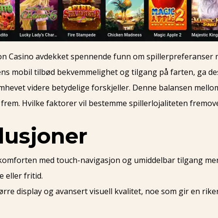
on Casino avdekket spennende funn om spillerpreferanser 
Mens mobil tilbød bekvemmelighet og tilgang på farten, ga
remhevet videre betydelige forskjeller. Denne balansen mell
 frem. Hvilke faktorer vil bestemme spillerlojaliteten fremov
lusjoner
 komforten med touch-navigasjon og umiddelbar tilgang men
eller fritid.
ørre display og avansert visuell kvalitet, noe som gir en ri