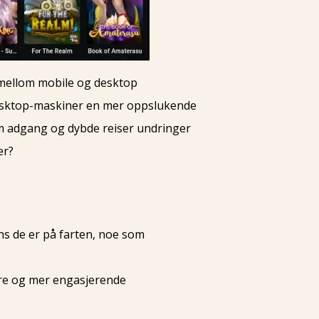
mellom mobile og desktop
 desktop-maskiner en mer oppslukende
om adgang og dybde reiser undringer
er?
s de er på farten, noe som
kere og mer engasjerende