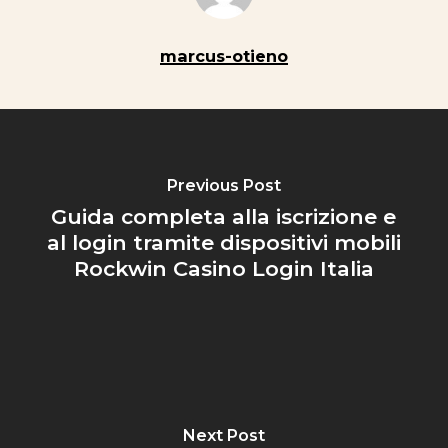
marcus-otieno
Previous Post
Guida completa alla iscrizione e
al login tramite dispositivi mobili
Rockwin Casino Login Italia
Next Post