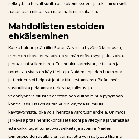
selkeyttä ja turvallisuutta pelikokemukseeni, ja tukitiimi on siellä
auttamassa minua saamaan hallinnan takaisin.
Mahdollisten estoiden
ehkäiseminen
Koska haluan pitää tilini Buran Casinolla hyvässä kunnossa,
minun on oltava ennakoiva ja ymmärrettävä syyt, jotka voivat
johtaa tilini sulkemiseen. Ensinnäkin varmistan, että luen ja
noudatan sivuston käyttöehtoja. Näiden ohjeiden huomiotta
jättäminen voi helposti johtaa tilini estämiseen. Pidän myös
vastuullista pelaamista tärkeänä; talletus- ja
vedonlyöntirajoitusten asettaminen auttaa minua pysymään
kontrollissa. Lisäksi vältän VPN:n käyttöä tai muuta
käyttäytymistä, joka voisi herättää varoitusmerkkejä. On myös
järkevää pitää henkilökohtaiset tietoni päivitettyinä ja varmistaa,
että kaikki tapahtumat ovat selkeitä ja avoimia. Näiden
toimenpiteiden avulla olen varma, että voin säilyttää tiliäni ja