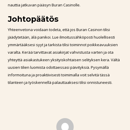
nauttia jatkuvan pääsyn Buran Casinolle.
Johtopäätös
Yhteenvetona voidaan todeta, että jos Buran Casinon tilisi
jäädytetään, älä panikoi. Lue ilmoitussähköposti huolellisesti
ymmärtääksesi syyt ja tarkista tilisi toiminnot poikkeavuuksien
varalta. Kerää tarvittavat asiakirjat vahvistusta varten ja ota
yhteyttä asiakastukeen yksityiskohtaisen selityksen kera. Vältä
uusien tilien luomista odottaessasi päivityksiä. Pysymällä
informoituna ja proaktiivisesti toimimalla voit selvitä tässä
tilanteen ja työskennellä palauttaaksesi tilisi onnistuneesti.