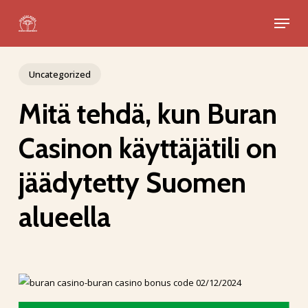
Skip
Menu
to
Close
main
Menu
content
Uncategorized
Mitä tehdä, kun Buran
Casinon käyttäjätili on
jäädytetty Suomen
alueella