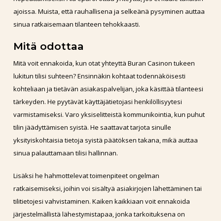
ajoissa. Muista, että rauhallisena ja selkeänä pysyminen auttaa
sinua ratkaisemaan tilanteen tehokkaasti.
Mitä odottaa
Mitä voit ennakoida, kun otat yhteyttä Buran Casinon tukeen
lukitun tilisi suhteen? Ensinnäkin kohtaat todennäköisesti
kohteliaan ja tietävän asiakaspalvelijan, joka käsittää tilanteesi
tärkeyden. He pyytävät käyttäjätietojasi henkilöllisyytesi
varmistamiseksi. Varo yksiselitteistä kommunikointia, kun puhut
tilin jäädyttämisen syistä. He saattavat tarjota sinulle
yksityiskohtaisia tietoja syistä päätöksen takana, mikä auttaa
sinua palauttamaan tilisi hallinnan.
Lisäksi he hahmottelevat toimenpiteet ongelman
ratkaisemiseksi, joihin voi sisältyä asiakirjojen lähettäminen tai
tilitietojesi vahvistaminen. Kaiken kaikkiaan voit ennakoida
järjestelmällistä lähestymistapaa, jonka tarkoituksena on