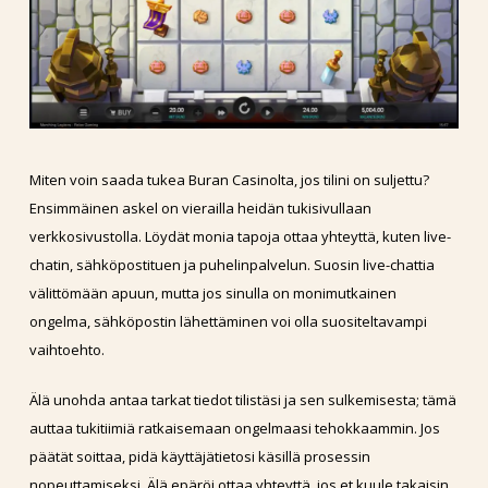
Miten voin saada tukea Buran Casinolta, jos tilini on suljettu?
Ensimmäinen askel on vierailla heidän tukisivullaan
verkkosivustolla. Löydät monia tapoja ottaa yhteyttä, kuten live-
chatin, sähköpostituen ja puhelinpalvelun. Suosin live-chattia
välittömään apuun, mutta jos sinulla on monimutkainen
ongelma, sähköpostin lähettäminen voi olla suositeltavampi
vaihtoehto.
Älä unohda antaa tarkat tiedot tilistäsi ja sen sulkemisesta; tämä
auttaa tukitiimiä ratkaisemaan ongelmaasi tehokkaammin. Jos
päätät soittaa, pidä käyttäjätietosi käsillä prosessin
nopeuttamiseksi. Älä epäröi ottaa yhteyttä, jos et kuule takaisin