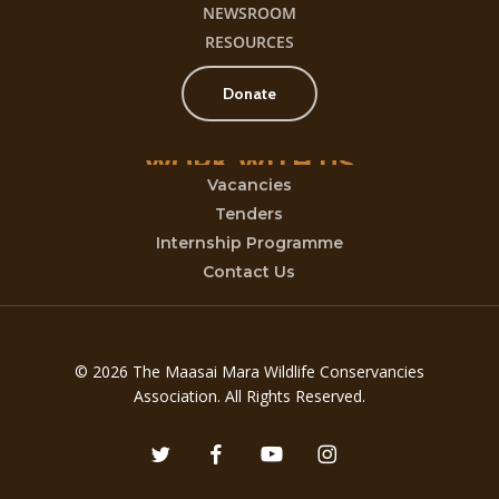
NEWSROOM
RESOURCES
Donate
WORK
WITH
US
Vacancies
Tenders
Internship Programme
Contact Us
© 2026 The Maasai Mara Wildlife Conservancies
Association. All Rights Reserved.
twitter
facebook
youtube
instagram