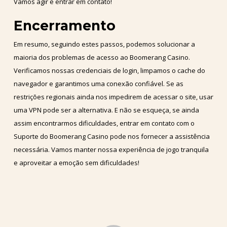
Vamos agir e entrar em contato!
Encerramento
Em resumo, seguindo estes passos, podemos solucionar a
maioria dos problemas de acesso ao Boomerang Casino.
Verificamos nossas credenciais de login, limpamos o cache do
navegador e garantimos uma conexão confiável. Se as
restrições regionais ainda nos impedirem de acessar o site, usar
uma VPN pode ser a alternativa. E não se esqueça, se ainda
assim encontrarmos dificuldades, entrar em contato com o
Suporte do Boomerang Casino pode nos fornecer a assistência
necessária. Vamos manter nossa experiência de jogo tranquila
e aproveitar a emoção sem dificuldades!