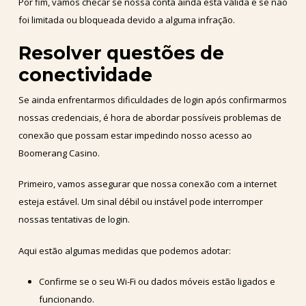
Por fim, vamos checar se nossa conta ainda está válida e se não
foi limitada ou bloqueada devido a alguma infração.
Resolver questões de
conectividade
Se ainda enfrentarmos dificuldades de login após confirmarmos
nossas credenciais, é hora de abordar possíveis problemas de
conexão que possam estar impedindo nosso acesso ao
Boomerang Casino.
Primeiro, vamos assegurar que nossa conexão com a internet
esteja estável. Um sinal débil ou instável pode interromper
nossas tentativas de login.
Aqui estão algumas medidas que podemos adotar:
Confirme se o seu Wi-Fi ou dados móveis estão ligados e
funcionando.