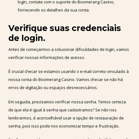
login, contate com o suporte do Boomerang Casino,
fornecendo os detalhes da sua conta.
Verifique suas credenciais
de login.
Antes de começarmos a solucionar dificuldades de login, vamos
verificar nossas informações de acesso.
É crucial checar se estamos usando o e-mail correto vinculado à
nossa conta do Boomerang Casino. Vamos checar se não há
erros de digitação ou espaços desnecessários.
Em seguida, precisamos verificar nossa senha. Temos certeza
de que ela é igual à senha que cadastramos? Se não nos
lembrarmos, é aconselhável usar a opção de restauração de
senha, pois isso pode nos economizar tempo e frustração.