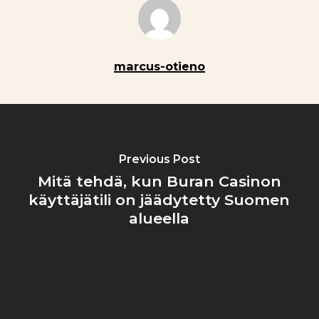
marcus-otieno
Previous Post
Mitä tehdä, kun Buran Casinon
käyttäjätili on jäädytetty Suomen
alueella