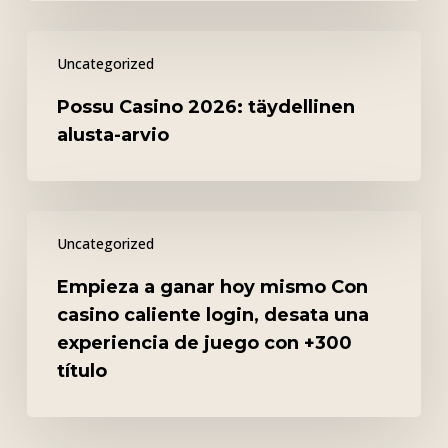
ja
Possu
palvelu
Uncategorized
Casino
2026:
Possu Casino 2026: täydellinen
täydellinen
alusta-arvio
alusta-
arvio
Empieza
Uncategorized
a
ganar
Empieza a ganar hoy mismo Con
hoy
casino caliente login, desata una
mismo
experiencia de juego con +300
Con
título
casino
caliente
login,