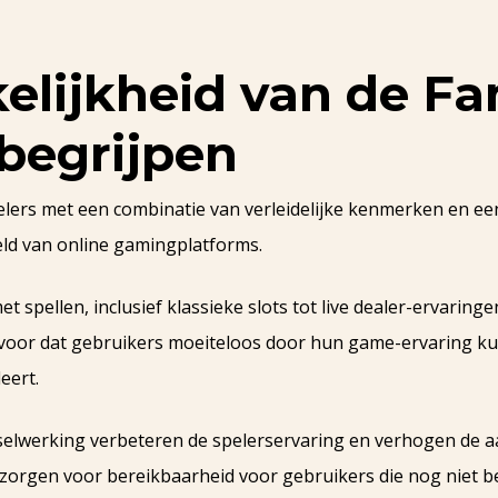
elijkheid van de F
begrijpen
lers met een combinatie van verleidelijke kenmerken en een
eld van online gamingplatforms.
et spellen, inclusief klassieke slots tot live dealer-ervarin
ervoor dat gebruikers moeiteloos door hun game-ervaring
eert.
selwerking verbeteren de spelerservaring en verhogen de a
zorgen voor bereikbaarheid voor gebruikers die nog niet bek