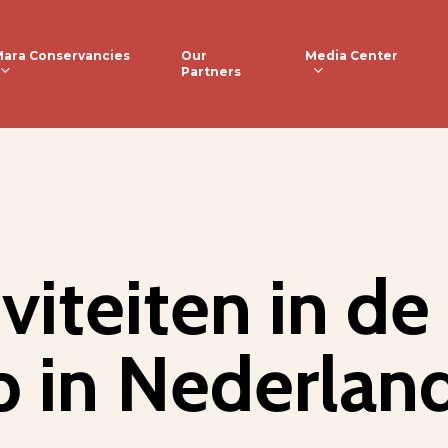
ara Conservancies
Media Center
Our
Partners
iviteiten in d
 in Nederlan