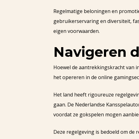
Regelmatige beloningen en promotie
gebruikerservaring en diversiteit, f
eigen voorwaarden.
Navigeren d
Hoewel de aantrekkingskracht van int
het opereren in de online gamingsec
Het land heeft rigoureuze regelgev
gaan. De Nederlandse Kansspelautor
voordat ze gokspelen mogen aanbie
Deze regelgeving is bedoeld om de re