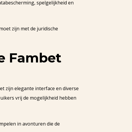
tabescherming, spelgelijkheid en
oet zijn met de juridische
de Fambet
 zijn elegante interface en diverse
uikers vrij de mogelijkheid hebben
ompelen in avonturen die de