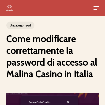
Skip
Menu
to
Close
main
Menu
content
Uncategorized
Come modificare
correttamente la
password di accesso al
Malina Casino in Italia