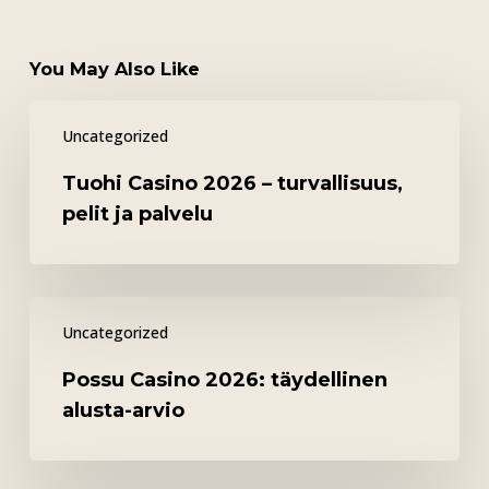
You May Also Like
Tuohi
Uncategorized
Casino
2026
Tuohi Casino 2026 – turvallisuus,
–
pelit ja palvelu
turvallisuus,
pelit
ja
Possu
palvelu
Uncategorized
Casino
2026:
Possu Casino 2026: täydellinen
täydellinen
alusta-arvio
alusta-
arvio