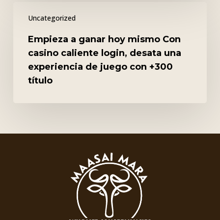
Empieza
Uncategorized
a
ganar
Empieza a ganar hoy mismo Con
hoy
casino caliente login, desata una
mismo
experiencia de juego con +300
Con
título
casino
caliente
login,
desata
una
experiencia
de
juego
con
+300
título