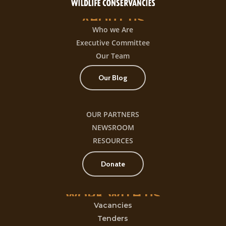
ABOUT
US
Who we Are
Executive Committee
Our Team
Our Blog
OUR PARTNERS
NEWSROOM
RESOURCES
Donate
WORK
WITH
US
Vacancies
Tenders