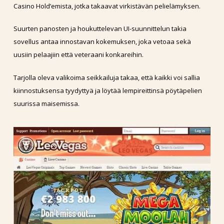
Casino Hold’emista, jotka takaavat virkistävän pelielämyksen.
Suurten panosten ja houkuttelevan UI-suunnittelun takia
sovellus antaa innostavan kokemuksen, joka vetoaa sekä
uusiin pelaajiin että veteraani konkareihin.
Tarjolla oleva valikoima seikkailuja takaa, että kaikki voi sallia
kiinnostuksensa tyydyttyä ja löytää lempireittinsä pöytäpelien
suurissa maisemissa.