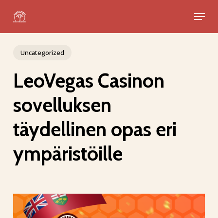
Skip
Menu
to
Close
main
Menu
content
Uncategorized
LeoVegas Casinon
sovelluksen
täydellinen opas eri
ympäristöille