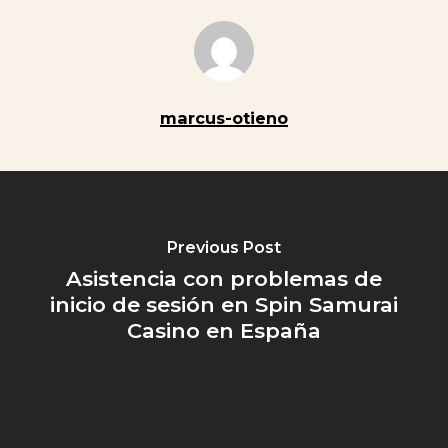
marcus-otieno
Previous Post
Asistencia con problemas de
inicio de sesión en Spin Samurai
Casino en España