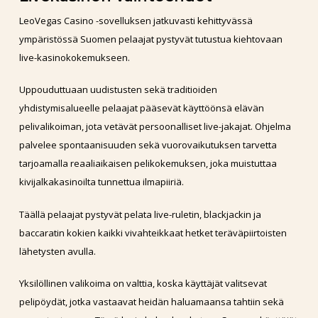
LeoVegas Casino -sovelluksen jatkuvasti kehittyvässä
ympäristössä Suomen pelaajat pystyvät tutustua kiehtovaan
live-kasinokokemukseen.
Uppouduttuaan uudistusten sekä traditioiden
yhdistymisalueelle pelaajat pääsevät käyttöönsä elävän
pelivalikoiman, jota vetävät persoonalliset live-jakajat. Ohjelma
palvelee spontaanisuuden sekä vuorovaikutuksen tarvetta
tarjoamalla reaaliaikaisen pelikokemuksen, joka muistuttaa
kivijalkakasinoilta tunnettua ilmapiiriä.
Täällä pelaajat pystyvät pelata live-ruletin, blackjackin ja
baccaratin kokien kaikki vivahteikkaat hetket teräväpiirtoisten
lähetysten avulla.
Yksilöllinen valikoima on valttia, koska käyttäjät valitsevat
pelipöydät, jotka vastaavat heidän haluamaansa tahtiin sekä