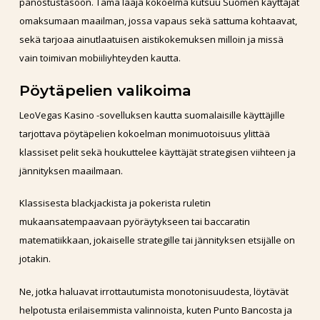
panostustasoon. Tämä laaja kokoelma kutsuu Suomen käyttäjät
omaksumaan maailman, jossa vapaus sekä sattuma kohtaavat,
sekä tarjoaa ainutlaatuisen aistikokemuksen milloin ja missä
vain toimivan mobiiliyhteyden kautta.
Pöytäpelien valikoima
LeoVegas Kasino -sovelluksen kautta suomalaisille käyttäjille
tarjottava pöytäpelien kokoelman monimuotoisuus ylittää
klassiset pelit sekä houkuttelee käyttäjät strategisen viihteen ja
jännityksen maailmaan.
Klassisesta blackjackista ja pokerista ruletin
mukaansatempaavaan pyöräytykseen tai baccaratin
matematiikkaan, jokaiselle strategille tai jännityksen etsijälle on
jotakin.
Ne, jotka haluavat irrottautumista monotonisuudesta, löytävät
helpotusta erilaisemmista valinnoista, kuten Punto Bancosta ja