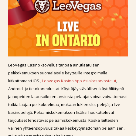
LeoVegas Casino -sovellus tarjoaa ainutlaatuisen
pelikokemuksen suomalaisille käyttäjille integroimalla
kitkattomasti iOS-,
Leovegas Kasino App Asiakasarvostelut
,
Android- ja tietokonealustat. Käyttäjäystävällisen käyttöliittymä
ja nopeiden latausaikojen ansiosta pelaajat voivat vaivattomasti
tutkia laajaa pelikokoelmaa, mukaan lukien slot-pelejä ja live-
kasinopelejä. Pelaamiskokemuksen lisäksi houkuttelevat
tarjoukset tehostavat pelaamiskokemusta. Koska laitteiden
välinen yhteensopivuus takaa keskeytymättömän pelaamisen,
mikä oikeasti takaa ilon joka kerta?