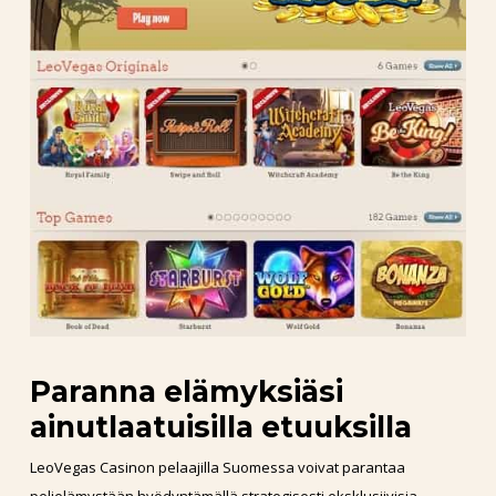
Paranna elämyksiäsi
ainutlaatuisilla etuuksilla
LeoVegas Casinon pelaajilla Suomessa voivat parantaa