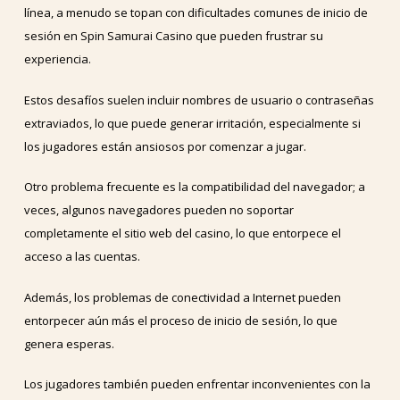
línea, a menudo se topan con dificultades comunes de inicio de
sesión en Spin Samurai Casino que pueden frustrar su
experiencia.
Estos desafíos suelen incluir nombres de usuario o contraseñas
extraviados, lo que puede generar irritación, especialmente si
los jugadores están ansiosos por comenzar a jugar.
Otro problema frecuente es la compatibilidad del navegador; a
veces, algunos navegadores pueden no soportar
completamente el sitio web del casino, lo que entorpece el
acceso a las cuentas.
Además, los problemas de conectividad a Internet pueden
entorpecer aún más el proceso de inicio de sesión, lo que
genera esperas.
Los jugadores también pueden enfrentar inconvenientes con la