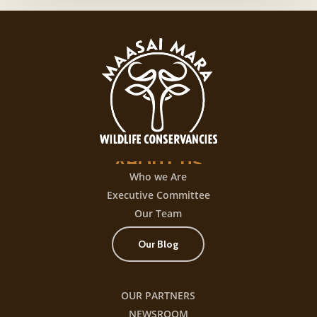
una
experiencia
de
juego
con
+300
título
ABOUT
US
Who we Are
Executive Committee
Our Team
Our Blog
OUR PARTNERS
NEWSROOM