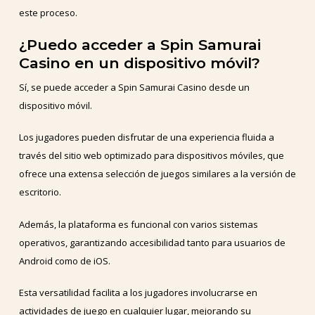
este proceso.
¿Puedo acceder a Spin Samurai
Casino en un dispositivo móvil?
Sí, se puede acceder a Spin Samurai Casino desde un
dispositivo móvil.
Los jugadores pueden disfrutar de una experiencia fluida a
través del sitio web optimizado para dispositivos móviles, que
ofrece una extensa selección de juegos similares a la versión de
escritorio.
Además, la plataforma es funcional con varios sistemas
operativos, garantizando accesibilidad tanto para usuarios de
Android como de iOS.
Esta versatilidad facilita a los jugadores involucrarse en
actividades de juego en cualquier lugar, mejorando su