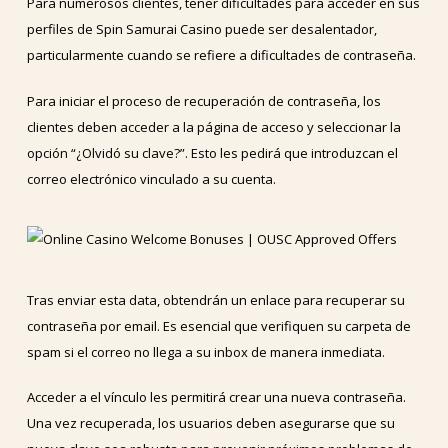
Para numerosos clientes, tener dificultades para acceder en sus
perfiles de Spin Samurai Casino puede ser desalentador,
particularmente cuando se refiere a dificultades de contraseña.
Para iniciar el proceso de recuperación de contraseña, los
clientes deben acceder a la página de acceso y seleccionar la
opción “¿Olvidó su clave?”. Esto les pedirá que introduzcan el
correo electrónico vinculado a su cuenta.
Tras enviar esta data, obtendrán un enlace para recuperar su
contraseña por email. Es esencial que verifiquen su carpeta de
spam si el correo no llega a su inbox de manera inmediata.
Acceder a el vínculo les permitirá crear una nueva contraseña.
Una vez recuperada, los usuarios deben asegurarse que su