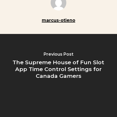
marcus-otieno
Previous Post
The Supreme House of Fun Slot
App Time Control Settings for
Canada Gamers