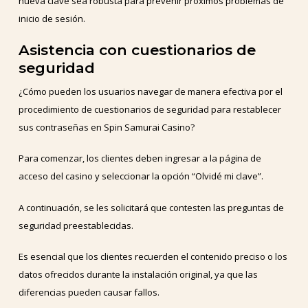
nueva clave sea robusta para prevenir próximos problemas de
inicio de sesión.
Asistencia con cuestionarios de
seguridad
¿Cómo pueden los usuarios navegar de manera efectiva por el
procedimiento de cuestionarios de seguridad para restablecer
sus contraseñas en Spin Samurai Casino?
Para comenzar, los clientes deben ingresar a la página de
acceso del casino y seleccionar la opción “Olvidé mi clave”.
A continuación, se les solicitará que contesten las preguntas de
seguridad preestablecidas.
Es esencial que los clientes recuerden el contenido preciso o los
datos ofrecidos durante la instalación original, ya que las
diferencias pueden causar fallos.