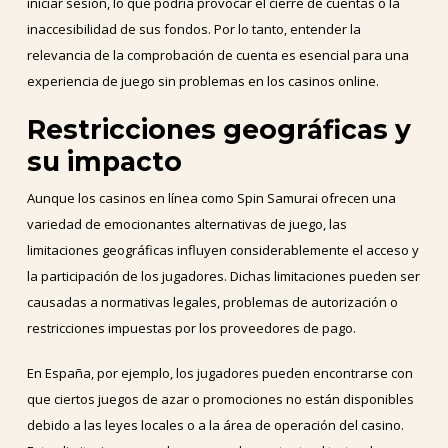
iniciar sesión, lo que podría provocar el cierre de cuentas o la
inaccesibilidad de sus fondos. Por lo tanto, entender la
relevancia de la comprobación de cuenta es esencial para una
experiencia de juego sin problemas en los casinos online.
Restricciones geográficas y
su impacto
Aunque los casinos en línea como Spin Samurai ofrecen una
variedad de emocionantes alternativas de juego, las
limitaciones geográficas influyen considerablemente el acceso y
la participación de los jugadores. Dichas limitaciones pueden ser
causadas a normativas legales, problemas de autorización o
restricciones impuestas por los proveedores de pago.
En España, por ejemplo, los jugadores pueden encontrarse con
que ciertos juegos de azar o promociones no están disponibles
debido a las leyes locales o a la área de operación del casino.