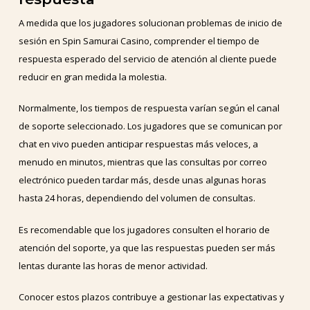
A medida que los jugadores solucionan problemas de inicio de
sesión en Spin Samurai Casino, comprender el tiempo de
respuesta esperado del servicio de atención al cliente puede
reducir en gran medida la molestia.
Normalmente, los tiempos de respuesta varían según el canal
de soporte seleccionado. Los jugadores que se comunican por
chat en vivo pueden anticipar respuestas más veloces, a
menudo en minutos, mientras que las consultas por correo
electrónico pueden tardar más, desde unas algunas horas
hasta 24 horas, dependiendo del volumen de consultas.
Es recomendable que los jugadores consulten el horario de
atención del soporte, ya que las respuestas pueden ser más
lentas durante las horas de menor actividad.
Conocer estos plazos contribuye a gestionar las expectativas y