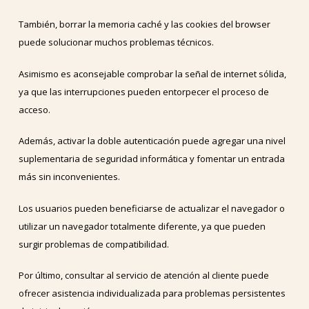
También, borrar la memoria caché y las cookies del browser
puede solucionar muchos problemas técnicos.
Asimismo es aconsejable comprobar la señal de internet sólida,
ya que las interrupciones pueden entorpecer el proceso de
acceso.
Además, activar la doble autenticación puede agregar una nivel
suplementaria de seguridad informática y fomentar un entrada
más sin inconvenientes.
Los usuarios pueden beneficiarse de actualizar el navegador o
utilizar un navegador totalmente diferente, ya que pueden
surgir problemas de compatibilidad.
Por último, consultar al servicio de atención al cliente puede
ofrecer asistencia individualizada para problemas persistentes