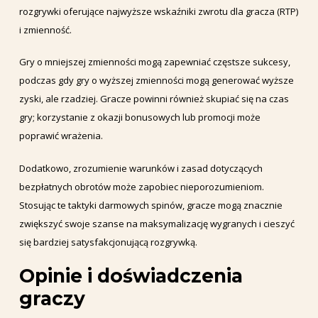
rozgrywki oferujące najwyższe wskaźniki zwrotu dla gracza (RTP)
i zmienność.
Gry o mniejszej zmienności mogą zapewniać częstsze sukcesy,
podczas gdy gry o wyższej zmienności mogą generować wyższe
zyski, ale rzadziej. Gracze powinni również skupiać się na czas
gry; korzystanie z okazji bonusowych lub promocji może
poprawić wrażenia.
Dodatkowo, zrozumienie warunków i zasad dotyczących
bezpłatnych obrotów może zapobiec nieporozumieniom.
Stosując te taktyki darmowych spinów, gracze mogą znacznie
zwiększyć swoje szanse na maksymalizację wygranych i cieszyć
się bardziej satysfakcjonującą rozgrywką.
Opinie i doświadczenia
graczy