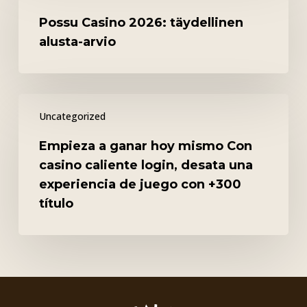
2026:
Possu Casino 2026: täydellinen
täydellinen
alusta-arvio
alusta-
arvio
Empieza
Uncategorized
a
ganar
Empieza a ganar hoy mismo Con
hoy
casino caliente login, desata una
mismo
experiencia de juego con +300
Con
título
casino
caliente
login,
desata
una
experiencia