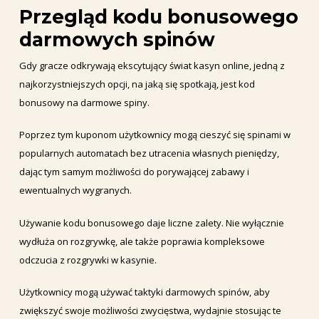
Przegląd kodu bonusowego
darmowych spinów
Gdy gracze odkrywają ekscytujący świat kasyn online, jedną z
najkorzystniejszych opcji, na jaką się spotkają, jest kod
bonusowy na darmowe spiny.
Poprzez tym kuponom użytkownicy mogą cieszyć się spinami w
popularnych automatach bez utracenia własnych pieniędzy,
dając tym samym możliwości do porywającej zabawy i
ewentualnych wygranych.
Używanie kodu bonusowego daje liczne zalety. Nie wyłącznie
wydłuża on rozgrywkę, ale także poprawia kompleksowe
odczucia z rozgrywki w kasynie.
Użytkownicy mogą używać taktyki darmowych spinów, aby
zwiększyć swoje możliwości zwycięstwa, wydajnie stosując te