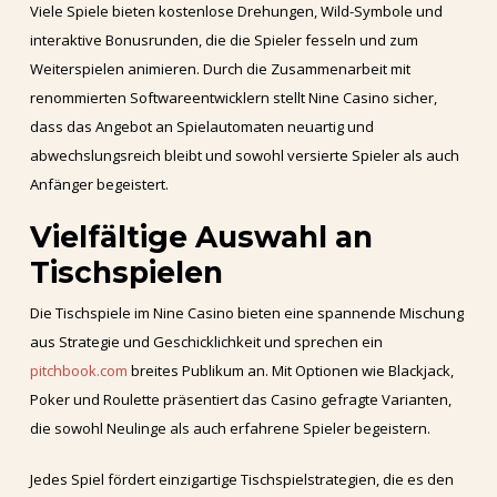
Viele Spiele bieten kostenlose Drehungen, Wild-Symbole und
interaktive Bonusrunden, die die Spieler fesseln und zum
Weiterspielen animieren. Durch die Zusammenarbeit mit
renommierten Softwareentwicklern stellt Nine Casino sicher,
dass das Angebot an Spielautomaten neuartig und
abwechslungsreich bleibt und sowohl versierte Spieler als auch
Anfänger begeistert.
Vielfältige Auswahl an
Tischspielen
Die Tischspiele im Nine Casino bieten eine spannende Mischung
aus Strategie und Geschicklichkeit und sprechen ein
pitchbook.com
breites Publikum an. Mit Optionen wie Blackjack,
Poker und Roulette präsentiert das Casino gefragte Varianten,
die sowohl Neulinge als auch erfahrene Spieler begeistern.
Jedes Spiel fördert einzigartige Tischspielstrategien, die es den