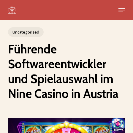
Skip
Menu
to
Close
main
Menu
content
Uncategorized
Führende
Softwareentwickler
und Spielauswahl im
Nine Casino in Austria