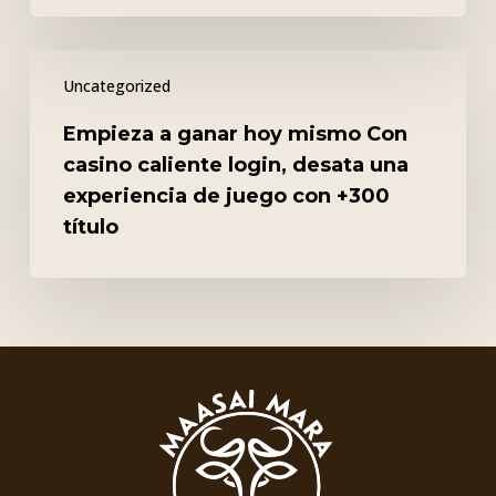
arvio
Empieza
Uncategorized
a
ganar
Empieza a ganar hoy mismo Con
hoy
casino caliente login, desata una
mismo
experiencia de juego con +300
Con
título
casino
caliente
login,
desata
una
experiencia
de
juego
con
+300