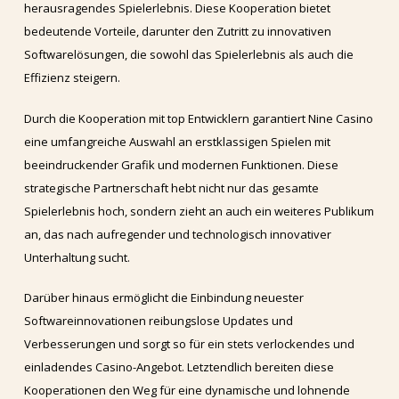
herausragendes Spielerlebnis. Diese Kooperation bietet
bedeutende Vorteile, darunter den Zutritt zu innovativen
Softwarelösungen, die sowohl das Spielerlebnis als auch die
Effizienz steigern.
Durch die Kooperation mit top Entwicklern garantiert Nine Casino
eine umfangreiche Auswahl an erstklassigen Spielen mit
beeindruckender Grafik und modernen Funktionen. Diese
strategische Partnerschaft hebt nicht nur das gesamte
Spielerlebnis hoch, sondern zieht an auch ein weiteres Publikum
an, das nach aufregender und technologisch innovativer
Unterhaltung sucht.
Darüber hinaus ermöglicht die Einbindung neuester
Softwareinnovationen reibungslose Updates und
Verbesserungen und sorgt so für ein stets verlockendes und
einladendes Casino-Angebot. Letztendlich bereiten diese
Kooperationen den Weg für eine dynamische und lohnende