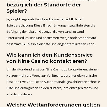
bezüglich der Standorte der
Spieler?
Ja, es gibt regionale Beschränkungen hinsichtlich der
Spielberechtigung. Diese Einschränkungen gewährleisten die
Befolgung der lokalen Gesetze, die von Land zu Land
unterschiedlich sind und bestimmen, wer je nach Standort auf
bestimmte Glücksspieldienste und Angebote zugreifen kann.
Wie kann ich den Kundenservice
von Nine Casino kontaktieren?
Um den Kundendienst von Nine Casino zu kontaktieren, stehen
Nutzern mehrere Wege zur Verfügung, darunter elektronische
Post und Live-Chat. Diese Supportkanäle gewährleisten schnelle
Hilfe und ermöglichen es den Nutzern, ihre Anfragen rasch und
effektiv zu klären.
Welche Wettanforderungen gelten