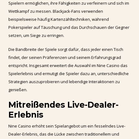
Spielern ermöglichen, ihre Fähigkeiten zu verfeinern und sich im
Wettkampf zu messen. Blackjack-Fans verwenden
beispielsweise häufig Kartenzähltechniken, während
Pokerspieler auf Täuschung und das Durchschauen der Gegner
setzen, um Siege zu erringen.
Die Bandbreite der Spiele sorgt dafür, dass jeder einen Tisch
findet, der seinen Präferenzen und seinem Erfahrungsgrad
entspricht. Insgesamt erweitert die Auswahl im Nine Casino das
Spielerlebnis und ermutigt die Spieler dazu an, unterschiedliche
Strategien auszuprobieren und lebendige Interaktionen zu
genießen.
Mitreißendes Live-Dealer-
Erlebnis
Nine Casino erhöht sein Spielangebot um ein fesselndes Live-
Dealer-Erlebnis, das die Lücke zwischen traditionellem und