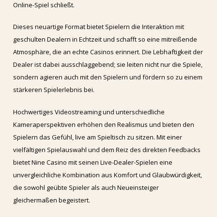
Online-Spiel schließt.
Dieses neuartige Format bietet Spielern die Interaktion mit
geschulten Dealern in Echtzeit und schafft so eine mitreißende
Atmosphäre, die an echte Casinos erinnert. Die Lebhaftigkeit der
Dealer ist dabei ausschlaggebend; sie leiten nicht nur die Spiele,
sondern agieren auch mit den Spielern und fördern so zu einem
stärkeren Spielerlebnis bei.
Hochwertiges Videostreaming und unterschiedliche
Kameraperspektiven erhöhen den Realismus und bieten den
Spielern das Gefühl, live am Spieltisch zu sitzen. Mit einer
vielfältigen Spielauswahl und dem Reiz des direkten Feedbacks
bietet Nine Casino mit seinen Live-Dealer-Spielen eine
unvergleichliche Kombination aus Komfort und Glaubwürdigkeit,
die sowohl geübte Spieler als auch Neueinsteiger
gleichermaßen begeistert.