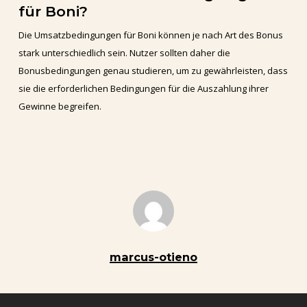
für Boni?
Die Umsatzbedingungen für Boni können je nach Art des Bonus
stark unterschiedlich sein. Nutzer sollten daher die
Bonusbedingungen genau studieren, um zu gewährleisten, dass
sie die erforderlichen Bedingungen für die Auszahlung ihrer
Gewinne begreifen.
marcus-otieno