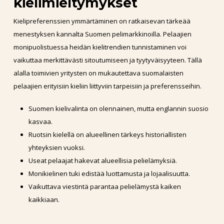
kielimieltymykset
Kielipreferenssien ymmärtäminen on ratkaisevan tärkeää
menestyksen kannalta Suomen pelimarkkinoilla. Pelaajien
monipuolistuessa heidän kielitrendien tunnistaminen voi
vaikuttaa merkittävästi sitoutumiseen ja tyytyväisyyteen. Tällä
alalla toimivien yritysten on mukautettava suomalaisten
pelaajien erityisiin kieliin liittyviin tarpeisiin ja preferensseihin.
Suomen kielivalinta on olennainen, mutta englannin suosio
kasvaa.
Ruotsin kielellä on alueellinen tärkeys historiallisten
yhteyksien vuoksi.
Useat pelaajat hakevat alueellisia pelielämyksiä.
Monikielinen tuki edistää luottamusta ja lojaalisuutta.
Vaikuttava viestintä parantaa pelielämystä kaiken
kaikkiaan.