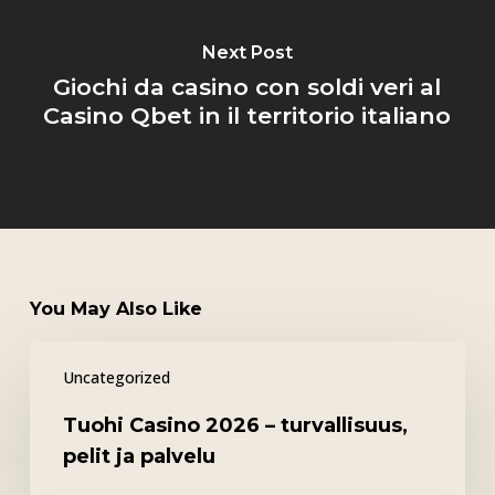
Next Post
Giochi da casino con soldi veri al
Casino Qbet in il territorio italiano
You May Also Like
Tuohi
Uncategorized
Casino
2026
Tuohi Casino 2026 – turvallisuus,
–
pelit ja palvelu
turvallisuus,