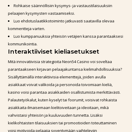
Rohkaise säännöllisiin kysymys- ja vastaustilaisuuksiin
pelaajien kysymysten vastaamiseksi.
Luo ehdotuslaatikkotoiminto jatkuvasti saatavilla olevaa
kommentteja varten.
Luo kumppanuuksia yhteisön vetäjien kanssa parantaaksesi
kommunikointia.
Interaktiiviset kieliasetukset
Mitä innovatiivisia strategioita Neon54 Casino voi soveltaa
parantaakseen kirjavan pelaajakuntansa kielimahdollisuuksia?
Sisällyttämällä interaktiivisia elementtejä, joiden avulla
asiakkaat voivat valikoida ja personoida toivomiaan kieliä,
kasino voisi parantaa asiakkaiden osallistumista merkittävästi.
Palautetyökalut, kuten kyselyt tai foorumit, voisivat rohkaista
asiakkaita ilmaisemaan kielitoiveitaan ja ideoitaan, mikä
vahvistaisi yhteisön ja kuuluvuuden tunnetta. Lisäksi
kielikohtaisten tilaisuuksien tai promootioiden toteuttaminen
voisi motivoida pelaajia syventymään vaihteleviin