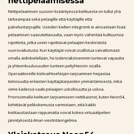
nettipelaamisessa
Nettipelaamisen suosion lisääntyessä kielituesta on tullut yhä
tärkeämpää sekä pelaajille että käyttäjille että
palveluntarjoajille. Useiden kielten integrointi ei ainoastaan lisää
pelaamisen saavutettavuutta, vaan myös vähentää kulttuurisia
rajoitteita, jotka usein rajoittavat pelaajien keskinäistä
vuorovaikutusta. Kun käyttäjät voivat osallistua vaivattomasti
omalla äidinkielellään, he todennäköisemmin tuntevat vapautta
ja yhteenkuuluvuuden tunteen peliyhteisön sisällä.
Operaattoreille kielivaihtoehtojen tarjoaminen heijastaa
tietoisuutta erilaisten käyttäjätarpeiden ymmärtämisestä, mikä
viime kädessä vaalii pelaajien uskollisuutta ja uskoa.
Priorisoimalla kielituen tarjoamiseen nettikasinot, kuten Neon54,
kehittävät pelikokemusta varmistaen, että kaikki
kielitaustastaan riippumatta voivat kokea virtuaalipelien
jännityksestä ilman viestintäongelmia.