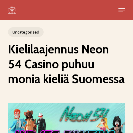
Skip
Menu
to
Close
main
Menu
content
Uncategorized
Kielilaajennus Neon
54 Casino puhuu
monia kieliä Suomessa