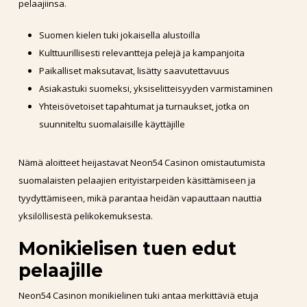
pelaajiinsa.
Suomen kielen tuki jokaisella alustoilla
Kulttuurillisesti relevantteja pelejä ja kampanjoita
Paikalliset maksutavat, lisätty saavutettavuus
Asiakastuki suomeksi, yksiselitteisyyden varmistaminen
Yhteisövetoiset tapahtumat ja turnaukset, jotka on
suunniteltu suomalaisille käyttäjille
Nämä aloitteet heijastavat Neon54 Casinon omistautumista
suomalaisten pelaajien erityistarpeiden käsittämiseen ja
tyydyttämiseen, mikä parantaa heidän vapauttaan nauttia
yksilöllisestä pelikokemuksesta.
Monikielisen tuen edut
pelaajille
Neon54 Casinon monikielinen tuki antaa merkittäviä etuja