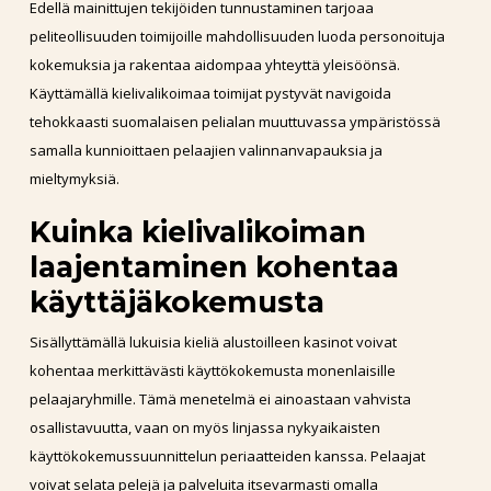
Edellä mainittujen tekijöiden tunnustaminen tarjoaa
peliteollisuuden toimijoille mahdollisuuden luoda personoituja
kokemuksia ja rakentaa aidompaa yhteyttä yleisöönsä.
Käyttämällä kielivalikoimaa toimijat pystyvät navigoida
tehokkaasti suomalaisen pelialan muuttuvassa ympäristössä
samalla kunnioittaen pelaajien valinnanvapauksia ja
mieltymyksiä.
Kuinka kielivalikoiman
laajentaminen kohentaa
käyttäjäkokemusta
Sisällyttämällä lukuisia kieliä alustoilleen kasinot voivat
kohentaa merkittävästi käyttökokemusta monenlaisille
pelaajaryhmille. Tämä menetelmä ei ainoastaan vahvista
osallistavuutta, vaan on myös linjassa nykyaikaisten
käyttökokemussuunnittelun periaatteiden kanssa. Pelaajat
voivat selata pelejä ja palveluita itsevarmasti omalla