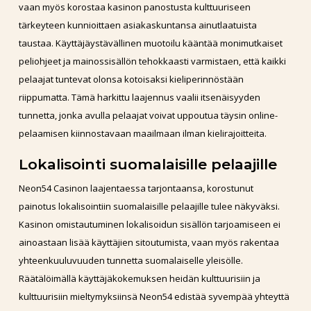
vaan myös korostaa kasinon panostusta kulttuuriseen
tärkeyteen kunnioittaen asiakaskuntansa ainutlaatuista
taustaa. Käyttäjäystävällinen muotoilu kääntää monimutkaiset
peliohjeet ja mainossisällön tehokkaasti varmistaen, että kaikki
pelaajat tuntevat olonsa kotoisaksi kieliperinnöstään
riippumatta. Tämä harkittu laajennus vaalii itsenäisyyden
tunnetta, jonka avulla pelaajat voivat uppoutua täysin online-
pelaamisen kiinnostavaan maailmaan ilman kielirajoitteita.
Lokalisointi suomalaisille pelaajille
Neon54 Casinon laajentaessa tarjontaansa, korostunut
painotus lokalisointiin suomalaisille pelaajille tulee näkyväksi.
Kasinon omistautuminen lokalisoidun sisällön tarjoamiseen ei
ainoastaan lisää käyttäjien sitoutumista, vaan myös rakentaa
yhteenkuuluvuuden tunnetta suomalaiselle yleisölle.
Räätälöimällä käyttäjäkokemuksen heidän kulttuurisiin ja
kulttuurisiin mieltymyksiinsä Neon54 edistää syvempää yhteyttä