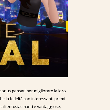
bonus pensati per migliorare la loro
he la fedeltà con interessanti premi
li entusiasmanti e vantaggiose,