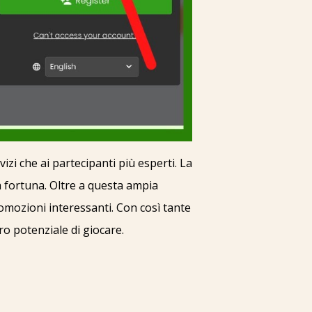
izi che ai partecipanti più esperti. La
la fortuna. Oltre a questa ampia
romozioni interessanti. Con così tante
ro potenziale di giocare.