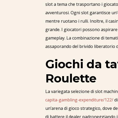
slot a tema che trasportano i giocator
avventurosi. Ogni slot garantisce un
mentre ruotano i rulli. Inoltre, il ca
grande. I giocatori possono aspirare 
gameplay. La combinazione di tematiche
assaporando del brivido liberatorio 
Giochi da ta
Roulette
La variegata selezione di slot machi
capita-gambling-expenditure/122/
di
un’arena di gioco strategico, dove de
di battere il dealer padroneggiando i