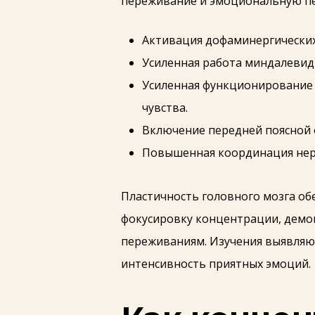
переживание и эмоциональную п
Активация дофаминергических
Усиленная работа миндалевидн
Усиленная функционирование 
чувства.
Включение передней поясной 
Повышенная координация нерв
Пластичность головного мозга об
фокусировку концентрации, демо
переживаниям. Изучения выявляю
интенсивность приятных эмоций.