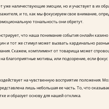
 уже наличествующие эмоции, но и участвует в их обр
ажителя, и то, как мы фокусируем свое внимание, опре
 эмоциональную тональность они обретут.
нстрирует, что наша понимание события онлайн казино 
дин и тот же стимул может вызвать кардинально разн
мания. Скажем, комплимент от товарища может спровоц
а благоприятные мотивы, или подозрение, если фокус
здействует на чувственную восприятие положения. Мо
едставлена лишь небольшая ее часть. То, что оказывае
ке и образует основу для нашей отклика.