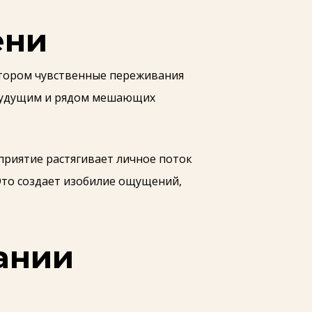
ени
отором чувственные переживания
 будущим и рядом мешающих
приятие растягивает личное поток
Это создает изобилие ощущений,
ании