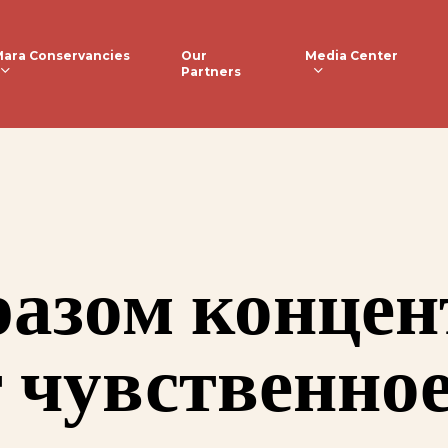
ara Conservancies
Media Center
Our
Partners
разом конце
 чувственно