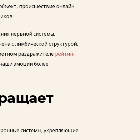
объект, происшествие онлайн
иков.
ния нервной системы.
ена с лимбической структурой,
кретном раздражителе
рейтинг
 наши эмоции более
вращает
йронные системы, укрепляющие