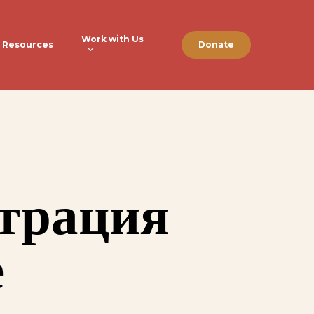
Work with Us
Resources
Donate
нтрация
е