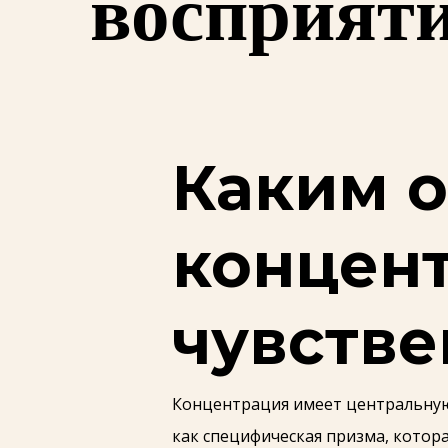
восприят
Каким 
концент
чувстве
Концентрация имеет центральную
как специфическая призма, котор