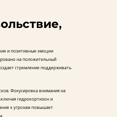
ольствие,
вие и позитивные эмоции
ировано на положительный
создает стремление поддерживать
исков. Фокусировка внимания на
включая гидрокортизон и
ание к угрозам повышает
м.