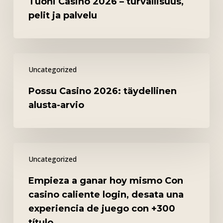
Tuohi Casino 2026 – turvallisuus,
–
pelit ja palvelu
turvallisuus,
pelit
ja
Possu
palvelu
Uncategorized
Casino
2026:
Possu Casino 2026: täydellinen
täydellinen
alusta-arvio
alusta-
arvio
Empieza
Uncategorized
a
ganar
Empieza a ganar hoy mismo Con
hoy
casino caliente login, desata una
mismo
experiencia de juego con +300
Con
título