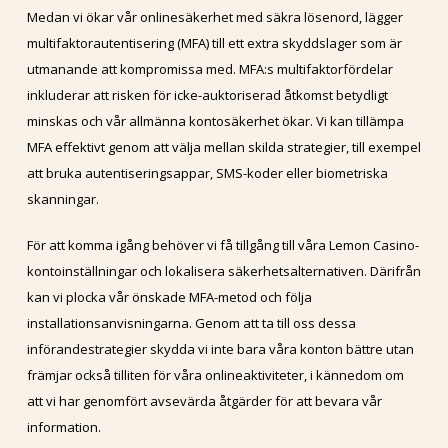
Medan vi ökar vår onlinesäkerhet med säkra lösenord, lägger
multifaktorautentisering (MFA) till ett extra skyddslager som är
utmanande att kompromissa med. MFA:s multifaktorfördelar
inkluderar att risken för icke-auktoriserad åtkomst betydligt
minskas och vår allmänna kontosäkerhet ökar. Vi kan tillämpa
MFA effektivt genom att välja mellan skilda strategier, till exempel
att bruka autentiseringsappar, SMS-koder eller biometriska
skanningar.
För att komma igång behöver vi få tillgång till våra Lemon Casino-
kontoinställningar och lokalisera säkerhetsalternativen. Därifrån
kan vi plocka vår önskade MFA-metod och följa
installationsanvisningarna. Genom att ta till oss dessa
införandestrategier skydda vi inte bara våra konton bättre utan
främjar också tilliten för våra onlineaktiviteter, i kännedom om
att vi har genomfört avsevärda åtgärder för att bevara vår
information.