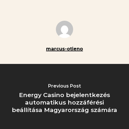
marcus-otieno
Previous Post
Energy Casino bejelentkezés
automatikus hozzáférési
beállítása Magyarország számára