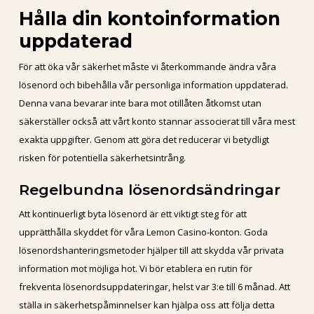
Hålla din kontoinformation
uppdaterad
För att öka vår säkerhet måste vi återkommande ändra våra
lösenord och bibehålla vår personliga information uppdaterad.
Denna vana bevarar inte bara mot otillåten åtkomst utan
säkerställer också att vårt konto stannar associerat till våra mest
exakta uppgifter. Genom att göra det reducerar vi betydligt
risken för potentiella säkerhetsintrång.
Regelbundna lösenordsändringar
Att kontinuerligt byta lösenord är ett viktigt steg för att
upprätthålla skyddet för våra Lemon Casino-konton. Goda
lösenordshanteringsmetoder hjälper till att skydda vår privata
information mot möjliga hot. Vi bör etablera en rutin för
frekventa lösenordsuppdateringar, helst var 3:e till 6 månad. Att
ställa in säkerhetspåminnelser kan hjälpa oss att följa detta