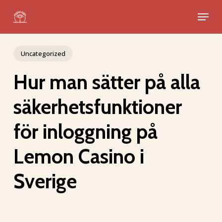
Skip
Menu
to
Close
main
Menu
content
Uncategorized
Hur man sätter på alla
säkerhetsfunktioner
för inloggning på
Lemon Casino i
Sverige