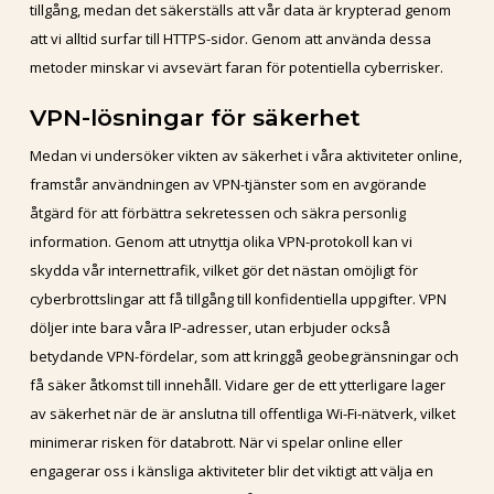
tillgång, medan det säkerställs att vår data är krypterad genom
att vi alltid surfar till HTTPS-sidor. Genom att använda dessa
metoder minskar vi avsevärt faran för potentiella cyberrisker.
VPN-lösningar för säkerhet
Medan vi undersöker vikten av säkerhet i våra aktiviteter online,
framstår användningen av VPN-tjänster som en avgörande
åtgärd för att förbättra sekretessen och säkra personlig
information. Genom att utnyttja olika VPN-protokoll kan vi
skydda vår internettrafik, vilket gör det nästan omöjligt för
cyberbrottslingar att få tillgång till konfidentiella uppgifter. VPN
döljer inte bara våra IP-adresser, utan erbjuder också
betydande VPN-fördelar, som att kringgå geobegränsningar och
få säker åtkomst till innehåll. Vidare ger de ett ytterligare lager
av säkerhet när de är anslutna till offentliga Wi-Fi-nätverk, vilket
minimerar risken för databrott. När vi spelar online eller
engagerar oss i känsliga aktiviteter blir det viktigt att välja en