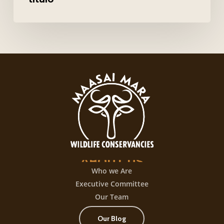
casino
caliente
login,
desata
una
experiencia
de
juego
con
+300
título
ABOUT
US
Who we Are
Executive Committee
Our Team
Our Blog