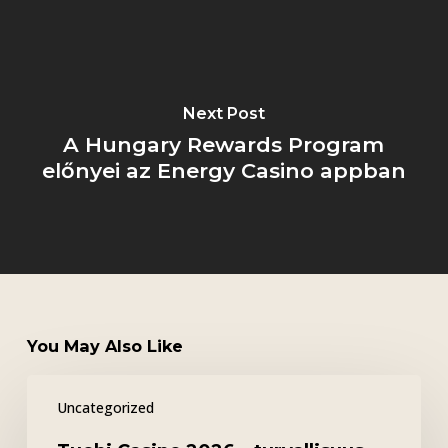
Next Post
A Hungary Rewards Program
előnyei az Energy Casino appban
You May Also Like
Tuohi
Uncategorized
Casino
2026