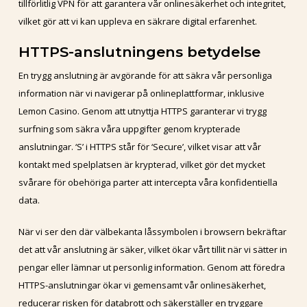
tillförlitlig VPN för att garantera vår onlinesäkerhet och integritet,
vilket gör att vi kan uppleva en säkrare digital erfarenhet.
HTTPS-anslutningens betydelse
En trygg anslutning är avgörande för att säkra vår personliga
information när vi navigerar på onlineplattformar, inklusive
Lemon Casino. Genom att utnyttja HTTPS garanterar vi trygg
surfning som säkra våra uppgifter genom krypterade
anslutningar. ‘S’ i HTTPS står för ‘Secure’, vilket visar att vår
kontakt med spelplatsen är krypterad, vilket gör det mycket
svårare för obehöriga parter att intercepta våra konfidentiella
data.
När vi ser den där välbekanta låssymbolen i browsern bekräftar
det att vår anslutning är säker, vilket ökar vårt tillit när vi sätter in
pengar eller lämnar ut personlig information. Genom att föredra
HTTPS-anslutningar ökar vi gemensamt vår onlinesäkerhet,
reducerar risken för databrott och säkerställer en tryggare