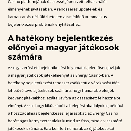
Casino platformjának összességében vett felhasználói
élményének javításában. A rendszeres update-ek és
karbantartás nélkülözhetetlen a ismétlődő automatikus
bejelentkezési problémák enyhítéséhez.
A hatékony bejelentkezés
előnyei a magyar játékosok
számára
Az egyszerűsített bejelentkezési folyamatok jelentősen javítják
a magyar játékosok játékélményét az Energy Casino-ban. A
hatékony bejelentkezési rendszer csökkenti a várakozási időt,
lehetővé téve a játékosok számára, hogy hamarabb elérjék
kedvenc játékaikhoz, ezáltal javítva az összesített felhasználói
élményt. Azzal, hogy kiküszöböli a belépési akadályokat, például
a hosszadalmas bejelentkezési eljárásokat, az Energy Casino
barátságos környezetet alakít ki mind az friss, mind a visszatérő
játékosok számára. Ez a komfort nemcsak az új játékosokat