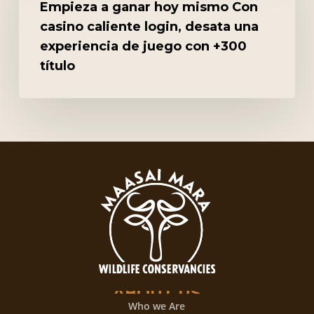
Empieza a ganar hoy mismo Con
hoy
casino caliente login, desata una
mismo
experiencia de juego con +300
Con
título
casino
caliente
login,
desata
una
experiencia
de
juego
con
+300
título
ABOUT
US
Who we Are