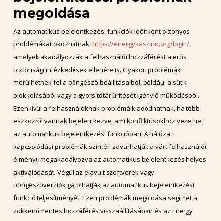
megoldása
Az automatikus bejelentkezési funkciók időnként bizonyos
problémákat okozhatnak,
https://energykaszino.org/login/
,
amelyek akadályozzák a felhasználói hozzáférést a erős
biztonsági intézkedések ellenére is. Gyakori problémák
merülhetnek fel a böngésző beállításaiból, például a sütik
blokkolásából vagy a gyorsítótár ürítését igénylő működésből.
Ezenkívül a felhasználóknak problémáik adódhatnak, ha több
eszközről vannak bejelentkezve, ami konfliktusokhoz vezethet
az automatikus bejelentkezési funkcióban. A hálózati
kapcsolódási problémák szintén zavarhatják a várt felhasználói
élményt, megakadályozva az automatikus bejelentkezés helyes
aktiválódását. Végül az elavult szoftverek vagy
böngészőverziók gátolhatják az automatikus bejelentkezési
funkció teljesítményét. Ezen problémák megoldása segíthet a
zökkenőmentes hozzáférés visszaállításában és az Energy