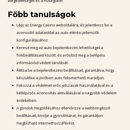
elégedettségét és a hűségüket.
Főbb tanulságok
Lépj az Energy Casino weboldalára, és jelentkezz be a
azonosító adataiddal az auto elérési jellemzők
konfigurálásához.
Keresd meg az auto bejelentkezés lehetőséget a
fiókbeállításaid között, és erősítsd meg a belépési
információid védett tárolását.
Állítsa be a bejelentkezési beállításait, garantálva, hogy
készüléke a jövőben auto felismerhető maradjon.
Fokozza a védelmet erős jelszavak használatával és a
kétlépcsős azonosítás aktiválásával a nagyobb védelem
érdekében.
A gondok megoldásához ellenőrizze a webböngésző
beállításait, törölje a gyorsítótárat, és garantáljon
megbízható internethozzáférést.