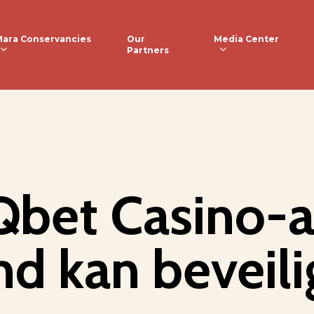
ara Conservancies
Media Center
Our
Partners
Qbet Casino-
nd kan beveil