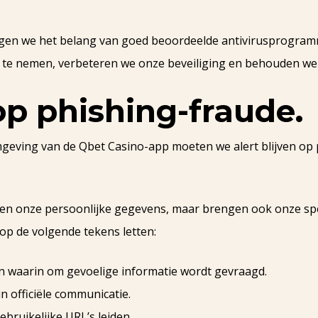
gen we het belang van goed beoordeelde antivirusprogramma
n te nemen, verbeteren we onze beveiliging en behouden we
op phishing-fraude.
mgeving van de Qbet Casino-app moeten we alert blijven op p
leen onze persoonlijke gegevens, maar brengen ook onze sp
op de volgende tekens letten:
n waarin om gevoelige informatie wordt gevraagd.
n officiële communicatie.
bruikelijke URL’s leiden.