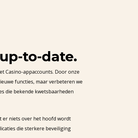
up-to-date.
bet Casino-appaccounts. Door onze
 nieuwe functies, maar verbeteren we
hes die bekende kwetsbaarheden
 er niets over het hoofd wordt
caties die sterkere beveiliging