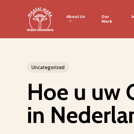
Skip
to
About Us
M
Our
Work
main
content
Uncategorized
Hoe u uw 
in Nederla