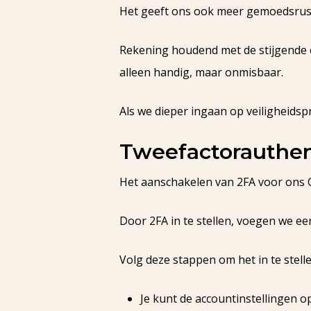
Het geeft ons ook meer gemoedsrust b
Rekening houdend met de stijgende c
alleen handig, maar onmisbaar.
Als we dieper ingaan op veiligheidsp
Tweefactorauthent
Het aanschakelen van 2FA voor ons Q
Door 2FA in te stellen, voegen we e
Volg deze stappen om het in te stelle
Je kunt de accountinstellingen o