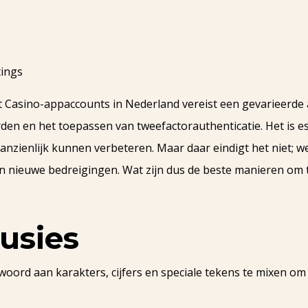
t Casino-appaccounts in Nederland vereist een gevarieerd
en en het toepassen van tweefactorauthenticatie. Het is e
anzienlijk kunnen verbeteren. Maar daar eindigt het niet; w
an nieuwe bedreigingen. Wat zijn dus de beste manieren om 
usies
oord aan karakters, cijfers en speciale tekens te mixen om 