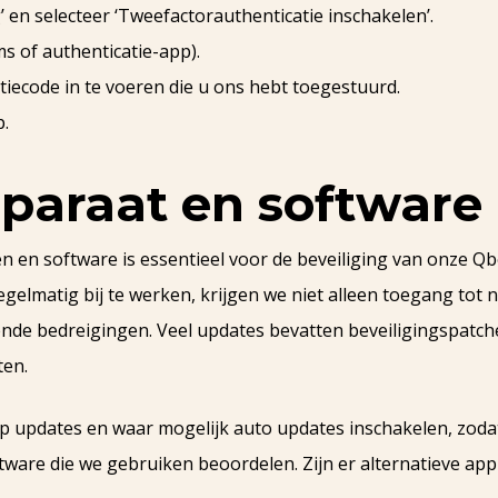
’ en selecteer ‘Tweefactorauthenticatie inschakelen’.
 of authenticatie-app).
atiecode in te voeren die u ons hebt toegestuurd.
p.
araat en software 
 en software is essentieel voor de beveiliging van onze Q
gelmatig bij te werken, krijgen we niet alleen toegang tot
de bedreigingen. Veel updates bevatten beveiligingspatc
ten.
 updates en waar mogelijk auto updates inschakelen, zodat
are die we gebruiken beoordelen. Zijn er alternatieve appli