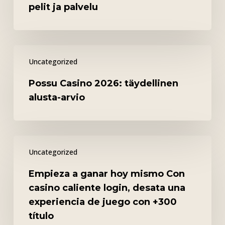
–
pelit ja palvelu
turvallisuus,
pelit
ja
Possu
palvelu
Uncategorized
Casino
2026:
Possu Casino 2026: täydellinen
täydellinen
alusta-arvio
alusta-
arvio
Empieza
Uncategorized
a
ganar
Empieza a ganar hoy mismo Con
hoy
casino caliente login, desata una
mismo
experiencia de juego con +300
Con
título
casino