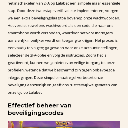
het inschakelen van 2FA op Lalabet een simpele maar essentiële
stap. Door deze tweestapsverificatie te implementeren, voegen
we een extra beveiligingslaag toe bovenop onze wachtwoorden.
Het vereist zowel ons wachtwoord als een code die naar ons
smartphone wordt verzonden, waardoor het voor indringers
aanzienlijk moeilijker wordt om toegang te krijgen. Het proces is
eenvoudig te volgen; ga gewoon naar onze accountinstellingen,
selecteer de 2FA-optie en volg de instructies. Zodra het is
geactiveerd, kunnen we genieten van veilige toegang tot onze
profielen, wetende dat we beschermd zijn tegen onbevoegde
inlogpogingen. Deze simpele maatregel verbetert onze
beveiliging aanzienlijk en geeft ons rust terwijl we genieten van
onze tijd op Lalabet.
Effectief beheer van
beveiligingscodes