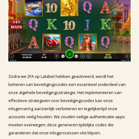
Zodra we 2FA op Lalabet hebben geactiveerd, wordt het
beheren van beveiligingscodes een essentieel onderdeel van
onze algehele beveiligingsstrategie. Het implementeren van
effectieve strategieën voor beveiligingscodes kan onze
inlogervaring aanzienlijk verbeteren en tegelijkertijd onze
accounts veilig houden. We zouden veilige authenticatie-apps
moeten overwegen; deze genereren tijdelijke codes die
garanderen dat onze inlogprocessen vlot blijven.