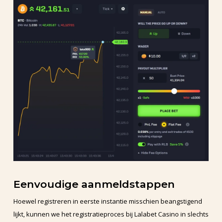
Eenvoudige aanmeldstappen
Hoewel registreren in eerste instantie misschien beangstigend
lijkt, kunnen we het registratieproces bij Lalabet Casino in slechts