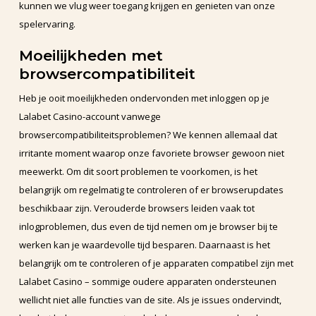
kunnen we vlug weer toegang krijgen en genieten van onze
spelervaring.
Moeilijkheden met
browsercompatibiliteit
Heb je ooit moeilijkheden ondervonden met inloggen op je
Lalabet Casino-account vanwege
browsercompatibiliteitsproblemen? We kennen allemaal dat
irritante moment waarop onze favoriete browser gewoon niet
meewerkt. Om dit soort problemen te voorkomen, is het
belangrijk om regelmatig te controleren of er browserupdates
beschikbaar zijn. Verouderde browsers leiden vaak tot
inlogproblemen, dus even de tijd nemen om je browser bij te
werken kan je waardevolle tijd besparen. Daarnaast is het
belangrijk om te controleren of je apparaten compatibel zijn met
Lalabet Casino – sommige oudere apparaten ondersteunen
wellicht niet alle functies van de site. Als je issues ondervindt,