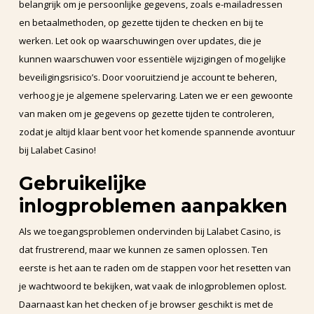
belangrijk om je persoonlijke gegevens, zoals e-mailadressen
en betaalmethoden, op gezette tijden te checken en bij te
werken. Let ook op waarschuwingen over updates, die je
kunnen waarschuwen voor essentiële wijzigingen of mogelijke
beveiligingsrisico’s. Door vooruitziend je account te beheren,
verhoog je je algemene spelervaring. Laten we er een gewoonte
van maken om je gegevens op gezette tijden te controleren,
zodat je altijd klaar bent voor het komende spannende avontuur
bij Lalabet Casino!
Gebruikelijke
inlogproblemen aanpakken
Als we toegangsproblemen ondervinden bij Lalabet Casino, is
dat frustrerend, maar we kunnen ze samen oplossen. Ten
eerste is het aan te raden om de stappen voor het resetten van
je wachtwoord te bekijken, wat vaak de inlogproblemen oplost.
Daarnaast kan het checken of je browser geschikt is met de