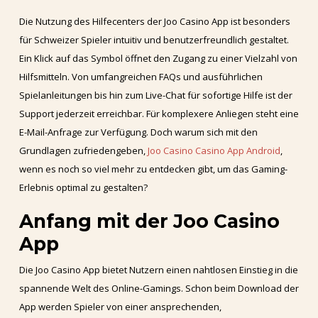
Die Nutzung des Hilfecenters der Joo Casino App ist besonders
für Schweizer Spieler intuitiv und benutzerfreundlich gestaltet.
Ein Klick auf das Symbol öffnet den Zugang zu einer Vielzahl von
Hilfsmitteln. Von umfangreichen FAQs und ausführlichen
Spielanleitungen bis hin zum Live-Chat für sofortige Hilfe ist der
Support jederzeit erreichbar. Für komplexere Anliegen steht eine
E-Mail-Anfrage zur Verfügung. Doch warum sich mit den
Grundlagen zufriedengeben,
Joo Casino Casino App Android
,
wenn es noch so viel mehr zu entdecken gibt, um das Gaming-
Erlebnis optimal zu gestalten?
Anfang mit der Joo Casino
App
Die Joo Casino App bietet Nutzern einen nahtlosen Einstieg in die
spannende Welt des Online-Gamings. Schon beim Download der
App werden Spieler von einer ansprechenden,