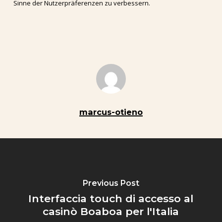
Sinne der Nutzerpräferenzen zu verbessern.
marcus-otieno
Previous Post
Interfaccia touch di accesso al
casinò Boaboa per l'Italia