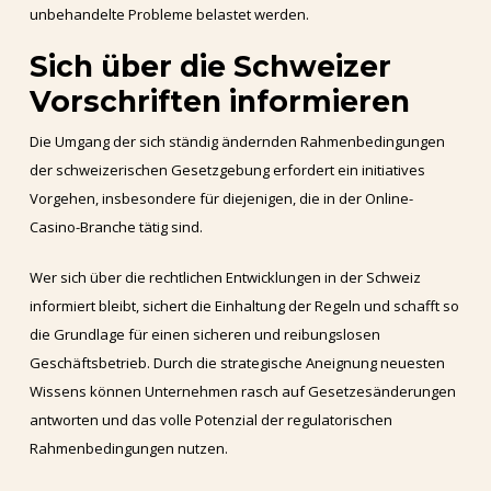
unbehandelte Probleme belastet werden.
Sich über die Schweizer
Vorschriften informieren
Die Umgang der sich ständig ändernden Rahmenbedingungen
der schweizerischen Gesetzgebung erfordert ein initiatives
Vorgehen, insbesondere für diejenigen, die in der Online-
Casino-Branche tätig sind.
Wer sich über die rechtlichen Entwicklungen in der Schweiz
informiert bleibt, sichert die Einhaltung der Regeln und schafft so
die Grundlage für einen sicheren und reibungslosen
Geschäftsbetrieb. Durch die strategische Aneignung neuesten
Wissens können Unternehmen rasch auf Gesetzesänderungen
antworten und das volle Potenzial der regulatorischen
Rahmenbedingungen nutzen.