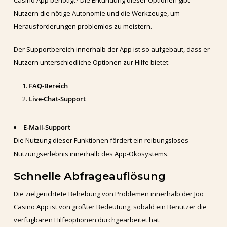
Nutzern die nötige Autonomie und die Werkzeuge, um
Herausforderungen problemlos zu meistern.
Der Supportbereich innerhalb der App ist so aufgebaut, dass er
Nutzern unterschiedliche Optionen zur Hilfe bietet:
FAQ-Bereich
Live-Chat-Support
E-Mail-Support
Die Nutzung dieser Funktionen fördert ein reibungsloses
Nutzungserlebnis innerhalb des App-Ökosystems.
Schnelle Abfrageauflösung
Die zielgerichtete Behebung von Problemen innerhalb der Joo
Casino App ist von größter Bedeutung, sobald ein Benutzer die
verfügbaren Hilfeoptionen durchgearbeitet hat.