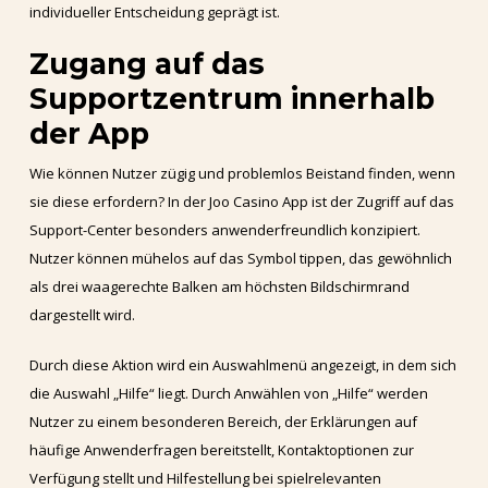
individueller Entscheidung geprägt ist.
Zugang auf das
Supportzentrum innerhalb
der App
Wie können Nutzer zügig und problemlos Beistand finden, wenn
sie diese erfordern? In der Joo Casino App ist der Zugriff auf das
Support-Center besonders anwenderfreundlich konzipiert.
Nutzer können mühelos auf das Symbol tippen, das gewöhnlich
als drei waagerechte Balken am höchsten Bildschirmrand
dargestellt wird.
Durch diese Aktion wird ein Auswahlmenü angezeigt, in dem sich
die Auswahl „Hilfe“ liegt. Durch Anwählen von „Hilfe“ werden
Nutzer zu einem besonderen Bereich, der Erklärungen auf
häufige Anwenderfragen bereitstellt, Kontaktoptionen zur
Verfügung stellt und Hilfestellung bei spielrelevanten