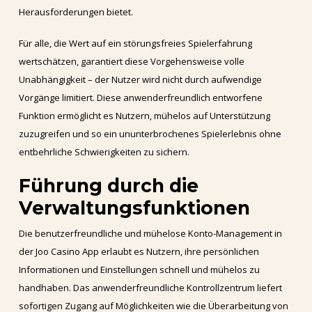
Herausforderungen bietet.
Für alle, die Wert auf ein störungsfreies Spielerfahrung
wertschätzen, garantiert diese Vorgehensweise volle
Unabhängigkeit – der Nutzer wird nicht durch aufwendige
Vorgänge limitiert. Diese anwenderfreundlich entworfene
Funktion ermöglicht es Nutzern, mühelos auf Unterstützung
zuzugreifen und so ein ununterbrochenes Spielerlebnis ohne
entbehrliche Schwierigkeiten zu sichern.
Führung durch die
Verwaltungsfunktionen
Die benutzerfreundliche und mühelose Konto-Management in
der Joo Casino App erlaubt es Nutzern, ihre persönlichen
Informationen und Einstellungen schnell und mühelos zu
handhaben. Das anwenderfreundliche Kontrollzentrum liefert
sofortigen Zugang auf Möglichkeiten wie die Überarbeitung von