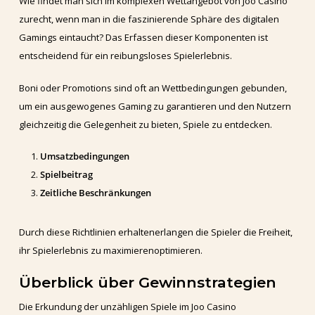
Wie findet man sich im komplexen Wettangebot von Joo Casino
zurecht, wenn man in die faszinierende Sphäre des digitalen
Gamings eintaucht? Das Erfassen dieser Komponenten ist
entscheidend für ein reibungsloses Spielerlebnis.
Boni oder Promotions sind oft an Wettbedingungen gebunden,
um ein ausgewogenes Gaming zu garantieren und den Nutzern
gleichzeitig die Gelegenheit zu bieten, Spiele zu entdecken.
Umsatzbedingungen
Spielbeitrag
Zeitliche Beschränkungen
Durch diese Richtlinien erhaltenerlangen die Spieler die Freiheit,
ihr Spielerlebnis zu maximierenoptimieren.
Überblick über Gewinnstrategien
Die Erkundung der unzähligen Spiele im Joo Casino