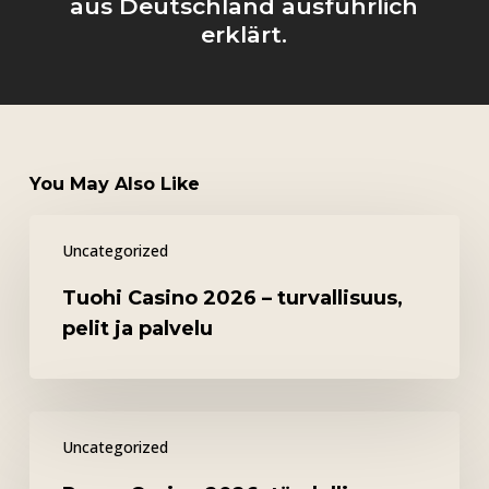
aus Deutschland ausführlich
erklärt.
You May Also Like
Tuohi
Uncategorized
Casino
2026
Tuohi Casino 2026 – turvallisuus,
–
pelit ja palvelu
turvallisuus,
pelit
ja
Possu
palvelu
Uncategorized
Casino
2026: