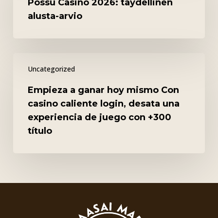
Possu Casino 2026: täydellinen
täydellinen
alusta-arvio
alusta-
arvio
Empieza
Uncategorized
a
ganar
Empieza a ganar hoy mismo Con
hoy
casino caliente login, desata una
mismo
experiencia de juego con +300
Con
título
casino
caliente
login,
desata
una
experiencia
de