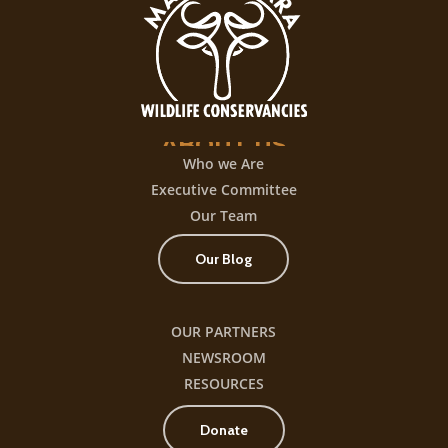
juego
con
+300
título
ABOUT
US
Who we Are
Executive Committee
Our Team
Our Blog
OUR PARTNERS
NEWSROOM
RESOURCES
Donate