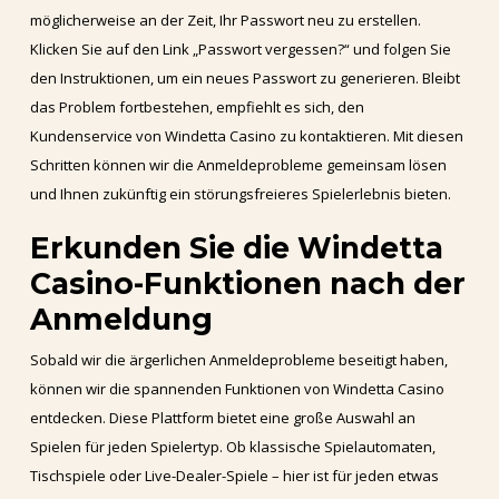
möglicherweise an der Zeit, Ihr Passwort neu zu erstellen.
Klicken Sie auf den Link „Passwort vergessen?“ und folgen Sie
den Instruktionen, um ein neues Passwort zu generieren. Bleibt
das Problem fortbestehen, empfiehlt es sich, den
Kundenservice von Windetta Casino zu kontaktieren. Mit diesen
Schritten können wir die Anmeldeprobleme gemeinsam lösen
und Ihnen zukünftig ein störungsfreieres Spielerlebnis bieten.
Erkunden Sie die Windetta
Casino-Funktionen nach der
Anmeldung
Sobald wir die ärgerlichen Anmeldeprobleme beseitigt haben,
können wir die spannenden Funktionen von Windetta Casino
entdecken. Diese Plattform bietet eine große Auswahl an
Spielen für jeden Spielertyp. Ob klassische Spielautomaten,
Tischspiele oder Live-Dealer-Spiele – hier ist für jeden etwas