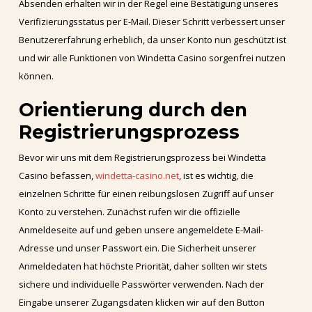
Absenden erhalten wir in der Regel eine Bestätigung unseres
Verifizierungsstatus per E-Mail. Dieser Schritt verbessert unser
Benutzererfahrung erheblich, da unser Konto nun geschützt ist
und wir alle Funktionen von Windetta Casino sorgenfrei nutzen
können.
Orientierung durch den
Registrierungsprozess
Bevor wir uns mit dem Registrierungsprozess bei Windetta
Casino befassen,
windetta-casino.net
, ist es wichtig, die
einzelnen Schritte für einen reibungslosen Zugriff auf unser
Konto zu verstehen. Zunächst rufen wir die offizielle
Anmeldeseite auf und geben unsere angemeldete E-Mail-
Adresse und unser Passwort ein. Die Sicherheit unserer
Anmeldedaten hat höchste Priorität, daher sollten wir stets
sichere und individuelle Passwörter verwenden. Nach der
Eingabe unserer Zugangsdaten klicken wir auf den Button