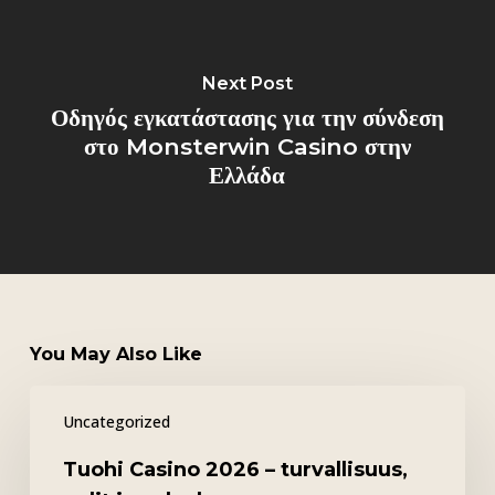
Next Post
Οδηγός εγκατάστασης για την σύνδεση
στο Monsterwin Casino στην
Ελλάδα
You May Also Like
Tuohi
Uncategorized
Casino
2026
Tuohi Casino 2026 – turvallisuus,
–