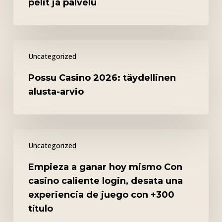
pelit ja palvelu
turvallisuus,
pelit
ja
Possu
palvelu
Uncategorized
Casino
2026:
Possu Casino 2026: täydellinen
täydellinen
alusta-arvio
alusta-
arvio
Empieza
Uncategorized
a
ganar
Empieza a ganar hoy mismo Con
hoy
casino caliente login, desata una
mismo
experiencia de juego con +300
Con
título
casino