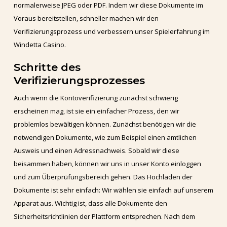
normalerweise JPEG oder PDF. Indem wir diese Dokumente im
Voraus bereitstellen, schneller machen wir den
Verifizierungsprozess und verbessern unser Spielerfahrung im
Windetta Casino.
Schritte des
Verifizierungsprozesses
Auch wenn die Kontoverifizierung zunächst schwierig
erscheinen mag, ist sie ein einfacher Prozess, den wir
problemlos bewältigen können. Zunächst benötigen wir die
notwendigen Dokumente, wie zum Beispiel einen amtlichen
Ausweis und einen Adressnachweis. Sobald wir diese
beisammen haben, können wir uns in unser Konto einloggen
und zum Überprüfungsbereich gehen. Das Hochladen der
Dokumente ist sehr einfach: Wir wählen sie einfach auf unserem
Apparat aus. Wichtig ist, dass alle Dokumente den
Sicherheitsrichtlinien der Plattform entsprechen. Nach dem