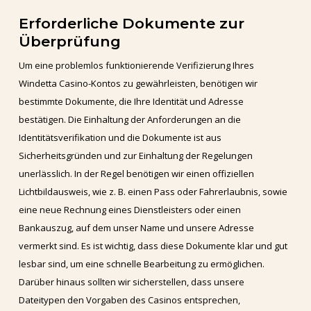
Erforderliche Dokumente zur
Überprüfung
Um eine problemlos funktionierende Verifizierung Ihres
Windetta Casino-Kontos zu gewährleisten, benötigen wir
bestimmte Dokumente, die Ihre Identität und Adresse
bestätigen. Die Einhaltung der Anforderungen an die
Identitätsverifikation und die Dokumente ist aus
Sicherheitsgründen und zur Einhaltung der Regelungen
unerlässlich. In der Regel benötigen wir einen offiziellen
Lichtbildausweis, wie z. B. einen Pass oder Fahrerlaubnis, sowie
eine neue Rechnung eines Dienstleisters oder einen
Bankauszug, auf dem unser Name und unsere Adresse
vermerkt sind. Es ist wichtig, dass diese Dokumente klar und gut
lesbar sind, um eine schnelle Bearbeitung zu ermöglichen.
Darüber hinaus sollten wir sicherstellen, dass unsere
Dateitypen den Vorgaben des Casinos entsprechen,