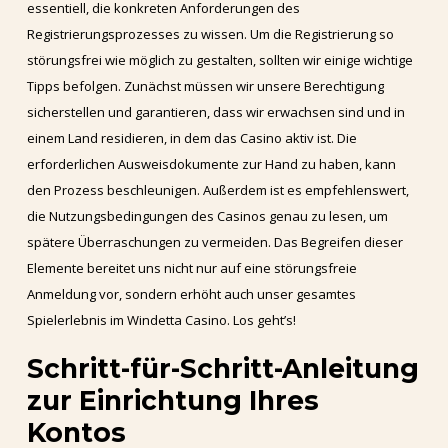
essentiell, die konkreten Anforderungen des
Registrierungsprozesses zu wissen. Um die Registrierung so
störungsfrei wie möglich zu gestalten, sollten wir einige wichtige
Tipps befolgen. Zunächst müssen wir unsere Berechtigung
sicherstellen und garantieren, dass wir erwachsen sind und in
einem Land residieren, in dem das Casino aktiv ist. Die
erforderlichen Ausweisdokumente zur Hand zu haben, kann
den Prozess beschleunigen. Außerdem ist es empfehlenswert,
die Nutzungsbedingungen des Casinos genau zu lesen, um
spätere Überraschungen zu vermeiden. Das Begreifen dieser
Elemente bereitet uns nicht nur auf eine störungsfreie
Anmeldung vor, sondern erhöht auch unser gesamtes
Spielerlebnis im Windetta Casino. Los geht’s!
Schritt-für-Schritt-Anleitung
zur Einrichtung Ihres
Kontos