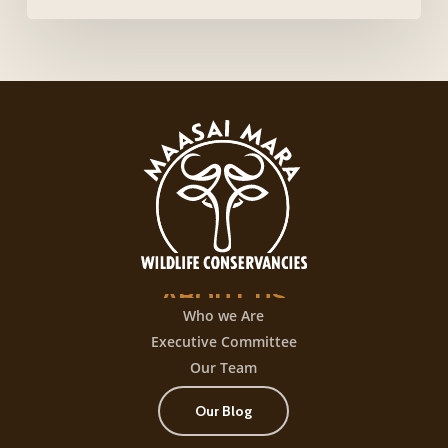
caliente
login,
desata
una
experiencia
de
juego
con
+300
título
ABOUT
US
Who we Are
Executive Committee
Our Team
Our Blog