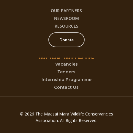
OUR PARTNERS
NEWSROOM
RESOURCES
Donate
WORK
WITH
US
Vacancies
Tenders
Internship Programme
Contact Us
© 2026 The Maasai Mara Wildlife Conservancies
Association. All Rights Reserved.