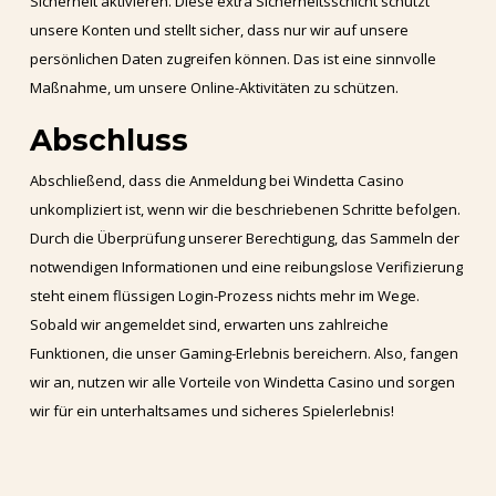
Sicherheit aktivieren. Diese extra Sicherheitsschicht schützt
unsere Konten und stellt sicher, dass nur wir auf unsere
persönlichen Daten zugreifen können. Das ist eine sinnvolle
Maßnahme, um unsere Online-Aktivitäten zu schützen.
Abschluss
Abschließend, dass die Anmeldung bei Windetta Casino
unkompliziert ist, wenn wir die beschriebenen Schritte befolgen.
Durch die Überprüfung unserer Berechtigung, das Sammeln der
notwendigen Informationen und eine reibungslose Verifizierung
steht einem flüssigen Login-Prozess nichts mehr im Wege.
Sobald wir angemeldet sind, erwarten uns zahlreiche
Funktionen, die unser Gaming-Erlebnis bereichern. Also, fangen
wir an, nutzen wir alle Vorteile von Windetta Casino und sorgen
wir für ein unterhaltsames und sicheres Spielerlebnis!