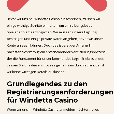
Bevor wir uns bei Windetta Casino einschreiben, müssen wir
einige wichtige Schritte einhalten, um ein reibungsloses
Spielerlebnis zu ermöglichen. Wir müssen unsere Eignung
bestätigen und einige private Daten angeben, bevor wir unser
Konto anlegen können. Doch das ist erst der Anfang. Im
nächsten Schritt folgt ein entscheidender Verifizierungsprozess,
der die Fundament für unser kommendes Login-Erlebnis bildet.
Lassen Sie uns diesen Prozess gemeinsam durchlaufen, damit
wir keine wichtigen Details auslassen.
Grundlegendes zu den
Registrierungsanforderungen
für Windetta Casino
Wenn wir uns im Windetta Casino anmelden möchten, ist es