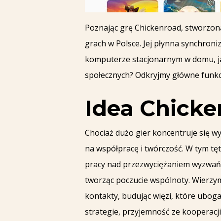
Poznając grę Chickenroad, stworzon
grach w Polsce. Jej płynna synchro
komputerze stacjonarnym w domu, jak 
społecznych? Odkryjmy główne funkcj
Idea Chick
Chociaż dużo gier koncentruje się wy
na współpracę i twórczość. W tym tę
pracy nad przezwyciężaniem wyzwań. 
tworząc poczucie wspólnoty. Wierzym
kontakty, budując więzi, które ubog
strategie, przyjemność ze kooperacji