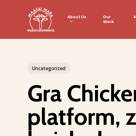
Skip
to
About Us
M
Our
Work
main
content
Uncategorized
Gra Chicke
platform, 