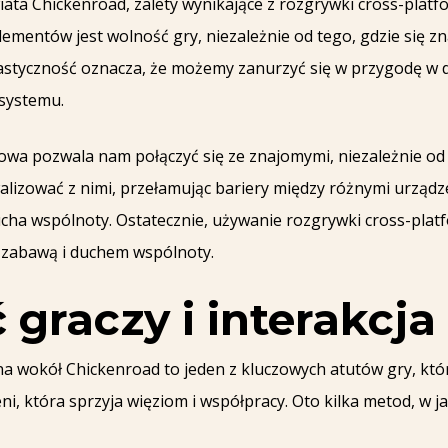
iata Chickenroad, zalety wynikające z rozgrywki cross-platf
ementów jest wolność gry, niezależnie od tego, gdzie się zn
elastyczność oznacza, że możemy zanurzyć się w przygodę 
 systemu.
owa pozwala nam połączyć się ze znajomymi, niezależnie od
alizować z nimi, przełamując bariery między różnymi urządz
ucha wspólnoty. Ostatecznie, używanie rozgrywki cross-plat
 zabawą i duchem wspólnoty.
graczy i interakcja
na wokół Chickenroad to jeden z kluczowych atutów gry, kt
ni, która sprzyja więziom i współpracy. Oto kilka metod, w 