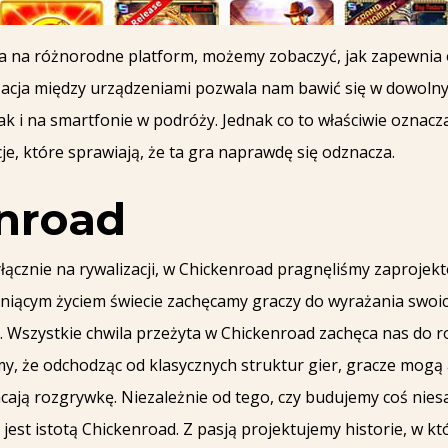
a na różnorodne platform, możemy zobaczyć, jak zapewnia 
nizacja między urządzeniami pozwala nam bawić się w dowo
i na smartfonie w podróży. Jednak co to właściwie oznacza d
e, które sprawiają, że ta gra naprawdę się odznacza.
enroad
łącznie na rywalizacji, w Chickenroad pragnęliśmy zaprojekt
tniącym życiem świecie zachęcamy graczy do wyrażania swo
Wszystkie chwila przeżyta w Chickenroad zachęca nas do r
y, że odchodząc od klasycznych struktur gier, gracze mogą 
acają rozgrywkę. Niezależnie od tego, czy budujemy coś ni
 jest istotą Chickenroad. Z pasją projektujemy historie, w k