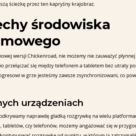
szą ścieżkę przez ten kapryśny krajobraz.
echy środowiska
ormowego
owej wersji Chickenroad, nie możemy nie zauważyć płynnej 
wo przełączać się między telefonem a tabletem bez utraty po
ogresowi w grze jesteśmy zawsze zsynchronizowani, co powo
nych urządzeniach
, odkrywamy naprawdę gładką rozgrywkę na wielu platformac
, tabletów, czy telefonów, możemy angażować się w przygod
m kontynuować rozgrywkę od punktu, w którym ją zatrzymali