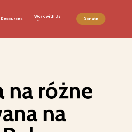
Work with Us
Resources
Donate
 na różne
wana na