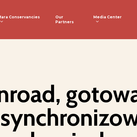
ara Conservancies
Media Center
Our
Partners
nroad, gotowa
zsynchronizo