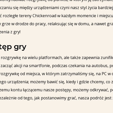
czaniu się między urządzeniami czyni nasz styl życia bardzie
ać rozległe tereny Chickenroad w każdym momencie i miejscu
 grze w drodze do pracy, relaksując się w domu, a nawet gr
enia z gry!
tęp gry
ą rozgrywkę na wielu platformach, ale także zapewnia zunif
acząć akcji na smartfonie, podczas czekania na autobus, prz
rozgrywkę od miejsca, w którym zatrzymaliśmy się, na PC w 
nego urządzenia; możemy bawić się, kiedy i gdzie chcemy, c
nczemu kontu łączącemu nasze postępy, możemy odkrywać, po
zależnie od tego, jak postanowimy grać, nasza podróż jest