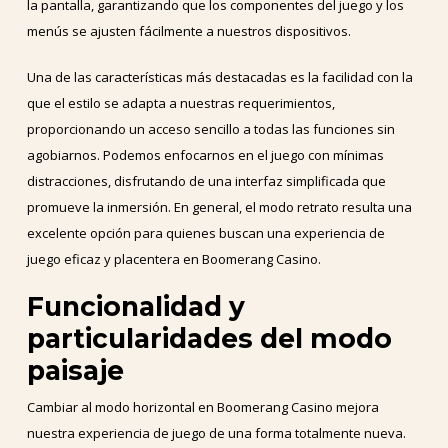
la pantalla, garantizando que los componentes del juego y los
menús se ajusten fácilmente a nuestros dispositivos.
Una de las características más destacadas es la facilidad con la
que el estilo se adapta a nuestras requerimientos,
proporcionando un acceso sencillo a todas las funciones sin
agobiarnos. Podemos enfocarnos en el juego con mínimas
distracciones, disfrutando de una interfaz simplificada que
promueve la inmersión. En general, el modo retrato resulta una
excelente opción para quienes buscan una experiencia de
juego eficaz y placentera en Boomerang Casino.
Funcionalidad y
particularidades del modo
paisaje
Cambiar al modo horizontal en Boomerang Casino mejora
nuestra experiencia de juego de una forma totalmente nueva.