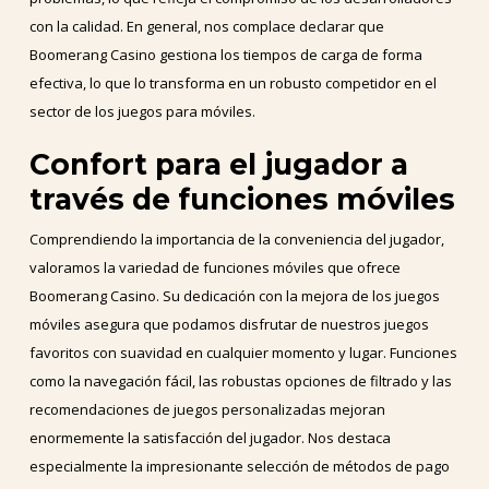
con la calidad. En general, nos complace declarar que
Boomerang Casino gestiona los tiempos de carga de forma
efectiva, lo que lo transforma en un robusto competidor en el
sector de los juegos para móviles.
Confort para el jugador a
través de funciones móviles
Comprendiendo la importancia de la conveniencia del jugador,
valoramos la variedad de funciones móviles que ofrece
Boomerang Casino. Su dedicación con la mejora de los juegos
móviles asegura que podamos disfrutar de nuestros juegos
favoritos con suavidad en cualquier momento y lugar. Funciones
como la navegación fácil, las robustas opciones de filtrado y las
recomendaciones de juegos personalizadas mejoran
enormemente la satisfacción del jugador. Nos destaca
especialmente la impresionante selección de métodos de pago