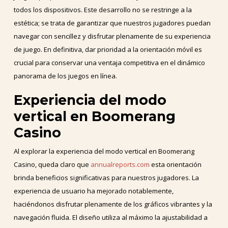
todos los dispositivos. Este desarrollo no se restringe a la
estética; se trata de garantizar que nuestros jugadores puedan
navegar con sencillez y disfrutar plenamente de su experiencia
de juego. En definitiva, dar prioridad a la orientación móvil es
crucial para conservar una ventaja competitiva en el dinámico
panorama de los juegos en línea.
Experiencia del modo
vertical en Boomerang
Casino
Al explorar la experiencia del modo vertical en Boomerang
Casino, queda claro que
annualreports.com
esta orientación
brinda beneficios significativas para nuestros jugadores. La
experiencia de usuario ha mejorado notablemente,
haciéndonos disfrutar plenamente de los gráficos vibrantes y la
navegación fluida. El diseño utiliza al máximo la ajustabilidad a