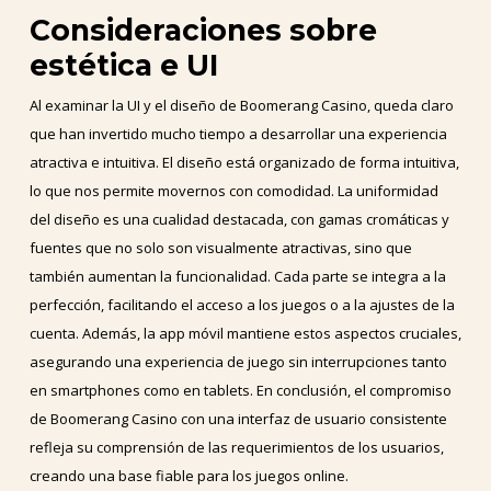
Consideraciones sobre
estética e UI
Al examinar la UI y el diseño de Boomerang Casino, queda claro
que han invertido mucho tiempo a desarrollar una experiencia
atractiva e intuitiva. El diseño está organizado de forma intuitiva,
lo que nos permite movernos con comodidad. La uniformidad
del diseño es una cualidad destacada, con gamas cromáticas y
fuentes que no solo son visualmente atractivas, sino que
también aumentan la funcionalidad. Cada parte se integra a la
perfección, facilitando el acceso a los juegos o a la ajustes de la
cuenta. Además, la app móvil mantiene estos aspectos cruciales,
asegurando una experiencia de juego sin interrupciones tanto
en smartphones como en tablets. En conclusión, el compromiso
de Boomerang Casino con una interfaz de usuario consistente
refleja su comprensión de las requerimientos de los usuarios,
creando una base fiable para los juegos online.