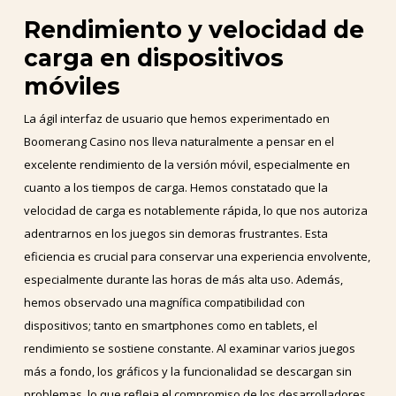
Rendimiento y velocidad de
carga en dispositivos
móviles
La ágil interfaz de usuario que hemos experimentado en
Boomerang Casino nos lleva naturalmente a pensar en el
excelente rendimiento de la versión móvil, especialmente en
cuanto a los tiempos de carga. Hemos constatado que la
velocidad de carga es notablemente rápida, lo que nos autoriza
adentrarnos en los juegos sin demoras frustrantes. Esta
eficiencia es crucial para conservar una experiencia envolvente,
especialmente durante las horas de más alta uso. Además,
hemos observado una magnífica compatibilidad con
dispositivos; tanto en smartphones como en tablets, el
rendimiento se sostiene constante. Al examinar varios juegos
más a fondo, los gráficos y la funcionalidad se descargan sin
problemas, lo que refleja el compromiso de los desarrolladores