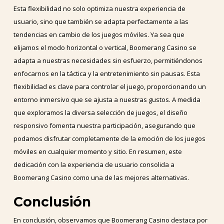
Esta flexibilidad no solo optimiza nuestra experiencia de
usuario, sino que también se adapta perfectamente a las
tendencias en cambio de los juegos móviles. Ya sea que
elijamos el modo horizontal o vertical, Boomerang Casino se
adapta a nuestras necesidades sin esfuerzo, permitiéndonos
enfocarnos en la táctica y la entretenimiento sin pausas. Esta
flexibilidad es clave para controlar el juego, proporcionando un
entorno inmersivo que se ajusta a nuestras gustos. A medida
que exploramos la diversa selección de juegos, el diseño
responsivo fomenta nuestra participación, asegurando que
podamos disfrutar completamente de la emoción de los juegos
móviles en cualquier momento y sitio. En resumen, este
dedicación con la experiencia de usuario consolida a
Boomerang Casino como una de las mejores alternativas.
Conclusión
En conclusión, observamos que Boomerang Casino destaca por