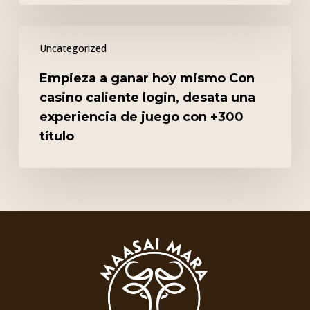
Empieza
Uncategorized
a
ganar
Empieza a ganar hoy mismo Con
hoy
casino caliente login, desata una
mismo
experiencia de juego con +300
Con
título
casino
caliente
login,
desata
una
experiencia
de
juego
con
+300