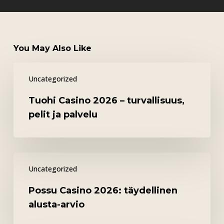
You May Also Like
Tuohi
Uncategorized
Casino
2026
Tuohi Casino 2026 – turvallisuus,
–
pelit ja palvelu
turvallisuus,
pelit
ja
Possu
palvelu
Uncategorized
Casino
2026:
Possu Casino 2026: täydellinen
täydellinen
alusta-arvio
alusta-
arvio