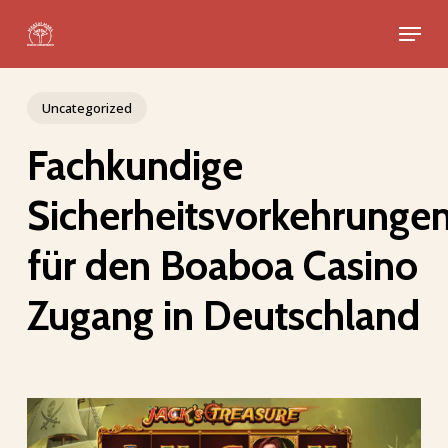
Skip
Menu
to
Close
main
Menu
content
Uncategorized
Fachkundige
Sicherheitsvorkehrunge
für den Boaboa Casino
Zugang in Deutschland