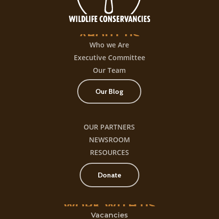
título
ABOUT
US
Who we Are
Executive Committee
Our Team
Our Blog
OUR PARTNERS
NEWSROOM
RESOURCES
Donate
WORK
WITH
US
Vacancies