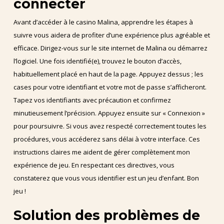
connecter
Avant d’accéder à le casino Malina, apprendre les étapes à
suivre vous aidera de profiter d’une expérience plus agréable et
efficace. Dirigez-vous sur le site internet de Malina ou démarrez
l’logiciel. Une fois identifié(e), trouvez le bouton d’accès,
habituellement placé en haut de la page. Appuyez dessus ; les
cases pour votre identifiant et votre mot de passe s’afficheront.
Tapez vos identifiants avec précaution et confirmez
minutieusement l’précision. Appuyez ensuite sur « Connexion »
pour poursuivre. Si vous avez respecté correctement toutes les
procédures, vous accéderez sans délai à votre interface. Ces
instructions claires me aident de gérer complètement mon
expérience de jeu. En respectant ces directives, vous
constaterez que vous vous identifier est un jeu d’enfant. Bon
jeu !
Solution des problèmes de