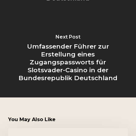
Next Post
Umfassender Führer zur
Erstellung eines
Zugangspassworts für
Slotsvader-Casino in der
Bundesrepublik Deutschland
You May Also Like
Tuohi