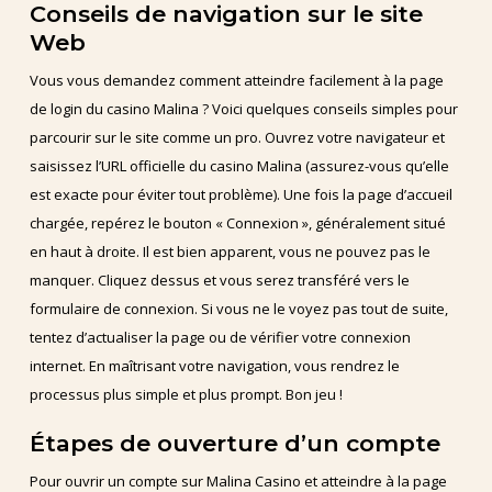
Conseils de navigation sur le site
Web
Vous vous demandez comment atteindre facilement à la page
de login du casino Malina ? Voici quelques conseils simples pour
parcourir sur le site comme un pro. Ouvrez votre navigateur et
saisissez l’URL officielle du casino Malina (assurez-vous qu’elle
est exacte pour éviter tout problème). Une fois la page d’accueil
chargée, repérez le bouton « Connexion », généralement situé
en haut à droite. Il est bien apparent, vous ne pouvez pas le
manquer. Cliquez dessus et vous serez transféré vers le
formulaire de connexion. Si vous ne le voyez pas tout de suite,
tentez d’actualiser la page ou de vérifier votre connexion
internet. En maîtrisant votre navigation, vous rendrez le
processus plus simple et plus prompt. Bon jeu !
Étapes de ouverture d’un compte
Pour ouvrir un compte sur Malina Casino et atteindre à la page