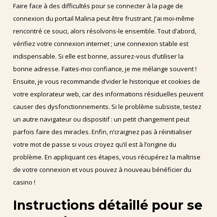
Faire face à des difficultés pour se connecter à la page de
connexion du portail Malina peut être frustrant. J’ai moi-même
rencontré ce souci, alors résolvons-le ensemble. Tout d’abord,
vérifiez votre connexion internet ; une connexion stable est
indispensable. Si elle est bonne, assurez-vous d’utiliser la
bonne adresse. Faites-moi confiance, je me mélange souvent !
Ensuite, je vous recommande d’vider le historique et cookies de
votre explorateur web, car des informations résiduelles peuvent
causer des dysfonctionnements. Si le problème subsiste, testez
un autre navigateur ou dispositif : un petit changement peut
parfois faire des miracles. Enfin, n’craignez pas à réinitialiser
votre mot de passe si vous croyez qu’il est à l’origine du
problème. En appliquant ces étapes, vous récupérez la maîtrise
de votre connexion et vous pouvez à nouveau bénéficier du
casino !
Instructions détaillé pour se