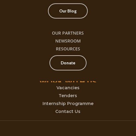
Our Blog
OUR PARTNERS
NEWSROOM
RESOURCES
Donate
WORK
WITH
US
Vacancies
Tenders
Internship Programme
Contact Us