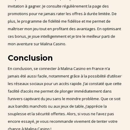
invitation à gagner. Je consulte régulièrement la page des
promotions pour ne jamais rater les offres à durée limitée. De
plus, le programme de fidélité me fidélise et me permet de
maîtriser mon jeu tout en profitant des avantages. En optimisant
ces bonus, je joue intelligemment et je tire le meilleur parti de
mon aventure sur Malina Casino.
Conclusion
En conclusion, se connecter à Malina Casino en France n’a
jamais été aussi facile, notamment grâce à la possibilité d’utiliser
les réseaux sociaux pour un accès rapide. J’ai constaté que cette
facilité d’accès me permet de plonger immédiatement dans
l’univers captivant du jeu sans le moindre problème. Que ce soit
aux bandits manchots ou aux jeux de table, j’apprécie la
souplesse et la sécurité offertes. Alors, si vous ne l’avez pas
encore essayé, je vous recommande vivement de tenter votre
chance à Malina Casino !