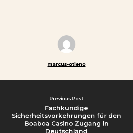
marcus-otieno
Previous Post
Fachkundige
Sicherheitsvorkehrungen für den
Boaboa Casino Zugang in
Deutschland