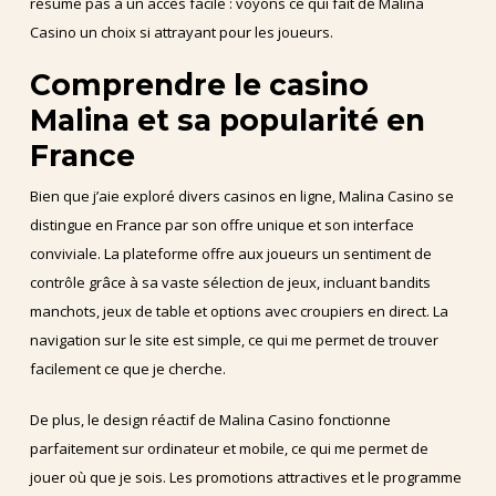
résume pas à un accès facile : voyons ce qui fait de Malina
Casino un choix si attrayant pour les joueurs.
Comprendre le casino
Malina et sa popularité en
France
Bien que j’aie exploré divers casinos en ligne, Malina Casino se
distingue en France par son offre unique et son interface
conviviale. La plateforme offre aux joueurs un sentiment de
contrôle grâce à sa vaste sélection de jeux, incluant bandits
manchots, jeux de table et options avec croupiers en direct. La
navigation sur le site est simple, ce qui me permet de trouver
facilement ce que je cherche.
De plus, le design réactif de Malina Casino fonctionne
parfaitement sur ordinateur et mobile, ce qui me permet de
jouer où que je sois. Les promotions attractives et le programme