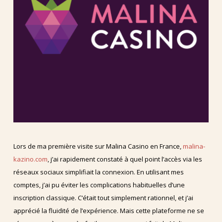
Lors de ma première visite sur Malina Casino en France,
malina-
kazino.com
, j’ai rapidement constaté à quel point l’accès via les
réseaux sociaux simplifiait la connexion. En utilisant mes
comptes, j’ai pu éviter les complications habituelles d’une
inscription classique. C’était tout simplement rationnel, et j’ai
apprécié la fluidité de l’expérience. Mais cette plateforme ne se