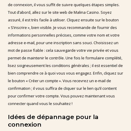
de connexion, il vous suffit de suivre quelques étapes simples.
Tout d’abord, allez sur le site web de Malina Casino. Soyez
assuré, il est très facile à utiliser. Cliquez ensuite sur le bouton
« S’inscrire », bien visible. Je vous recommande de fournir des
informations personnelles précises, comme votre nom et votre
adresse e-mail, pour une inscription sans souci. Choisissez un
mot de passe fiable : cela sauvegarde votre vie privée et vous
permet de maintenir le contrôle. Une fois le formulaire complété,
lisez soigneusement les conditions générales ; il est essentiel de
bien comprendre ce à quoi vous vous engagez. Enfin, cliquez sur
le bouton « Créer un compte ». Vous recevrez un e-mail de
confirmation ; il vous suffira de cliquer sur le lien qu’il contient
pour confirmer votre compte. Vous pouvez maintenant vous
connecter quand vous le souhaitez !
Idées de dépannage pour la
connexion