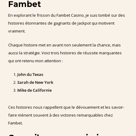
Fambet
En explorant le frisson du Fambet Casino, je suis tombé sur des
histoires étonnantes de gagnants de jackpot qui motivent
vraiment.
Chaque histoire met en avant non seulement la chance, mais
aussi la stratégie. Voici trois histoires de réussite marquantes
qui ont retenu mon attention :
John du Texas
Sarah de New York
Mike de Californie
Ces histoires nous rappellent que le dévouement et les savoir-
faire mènent souvent à des victoires remarquables chez
Fambet.