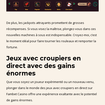
De plus, les jackpots attrayants promettent de grosses
récompenses. Si vous visez la maîtrise, plongez-vous dans ces
nouvelles machines à sous est indispensable. Croyez-moi, c’est
le moment idéal pour faire tourner les rouleaux et remporter la
fortune.
Jeux avec croupiers en
direct avec des gains
énormes
Que vous soyez un joueur expérimenté ou un nouveau venu,
plonger dans le monde des jeux avec croupiers en direct sur
Fambet Casino offre une expérience exaltante avec le potentiel
de gains énormes.