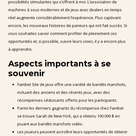
possibilités stimulantes qui s’offrent à moi. L’association de
machines à sous modernes et de jeux avec dealers en temps
réel augmente considérablement l’expérience. Plus captivant
encore, les nouveaux histoires de parieurs qui ont fait succès. Si
vous souhaitez savoir comment profiter de pleinement ces
opportunités et, si possible, suivre leurs voies, il y a encore plus
à apprendre.
Aspects importants à se
souvenir
Fambet Site de jeux offre une variété de bandits manchots,
incluant des anciens et des récents jeux, avec des
récompenses séduisants offerts pour les participants.
Parmi les derniers gagnants du récompense chez Fambet
se trouve Sarah de New York, qui a obtenu 100 000 $ en
jouant aux bandits manchots vidéo.
Les joueurs peuvent accroître leurs opportunités de obtenir