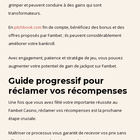
grimper et peuvent conduire à des gains qui sont
transformateurs.
En
pitchbook.com
fin de compte, bénéficiez des bonus et des
offres proposés par Fambet ; ils peuvent considérablement
améliorer votre bankroll.
Avec engagement, patience et stratégie de jeu, vous pouvez
augmenter votre potentiel de gain de jackpot sur Fambet.
Guide progressif pour
réclamer vos récompenses
Une fois que vous avez fêté votre importante réussite au
Fambet Casino, réclamer vos récompenses est la prochaine
étape cruciale.
Maîtriser ce processus vous garantit de recevoir vos prix sans