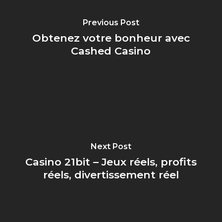
Previous Post
Obtenez votre bonheur avec
Cashed Casino
Next Post
Casino 21bit – Jeux réels, profits
réels, divertissement réel