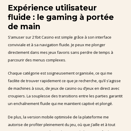
Expérience utilisateur
fluide : le gaming à portée
de main
S’amuser sur 21bit Casino est simple grâce à son interface
conviviale et à sa navigation fluide. Je peux me plonger
directement dans mes jeux favoris sans perdre de temps à
parcourir des menus complexes.
Chaque catégorie est soigneusement organisée, ce qui me
facilite de trouver rapidement ce que je recherche, qu’il s’agisse
de machines à sous, de jeux de casino ou d’jeux en direct avec
croupiers. La souplesse des transitions entre les parties garantit
un enchaînement fluide qui me maintient captivé et plongé.
De plus, la version mobile optimisée de la plateforme me
autorise de profiter pleinement du jeu, où que j’aille et à tout