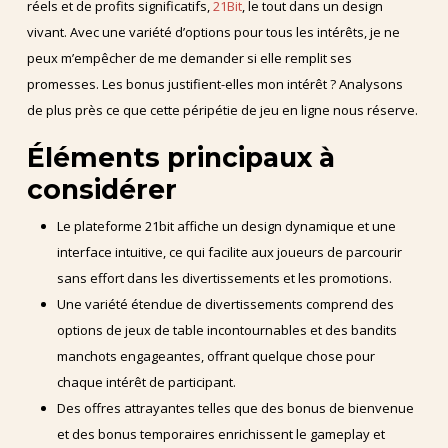
réels et de profits significatifs,
21Bit
, le tout dans un design
vivant. Avec une variété d’options pour tous les intérêts, je ne
peux m’empêcher de me demander si elle remplit ses
promesses. Les bonus justifient-elles mon intérêt ? Analysons
de plus près ce que cette péripétie de jeu en ligne nous réserve.
Éléments principaux à
considérer
Le plateforme 21bit affiche un design dynamique et une
interface intuitive, ce qui facilite aux joueurs de parcourir
sans effort dans les divertissements et les promotions.
Une variété étendue de divertissements comprend des
options de jeux de table incontournables et des bandits
manchots engageantes, offrant quelque chose pour
chaque intérêt de participant.
Des offres attrayantes telles que des bonus de bienvenue
et des bonus temporaires enrichissent le gameplay et