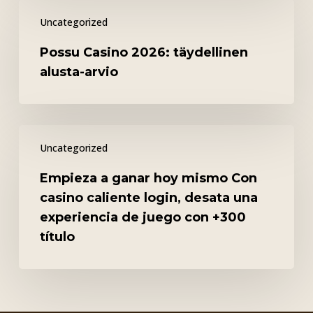
Possu
palvelu
Uncategorized
Casino
2026:
Possu Casino 2026: täydellinen
täydellinen
alusta-arvio
alusta-
arvio
Empieza
Uncategorized
a
ganar
Empieza a ganar hoy mismo Con
hoy
casino caliente login, desata una
mismo
experiencia de juego con +300
Con
título
casino
caliente
login,
desata