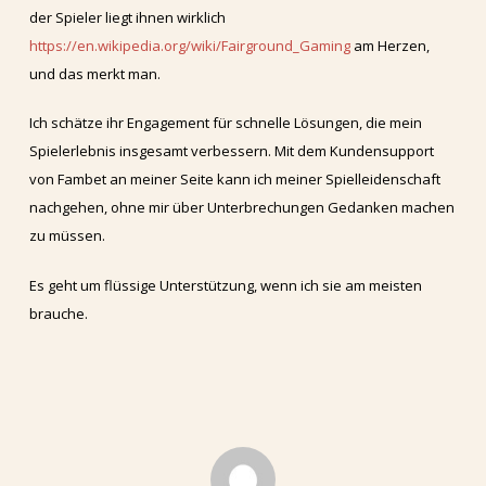
der Spieler liegt ihnen wirklich
https://en.wikipedia.org/wiki/Fairground_Gaming
am Herzen,
und das merkt man.
Ich schätze ihr Engagement für schnelle Lösungen, die mein
Spielerlebnis insgesamt verbessern. Mit dem Kundensupport
von Fambet an meiner Seite kann ich meiner Spielleidenschaft
nachgehen, ohne mir über Unterbrechungen Gedanken machen
zu müssen.
Es geht um flüssige Unterstützung, wenn ich sie am meisten
brauche.