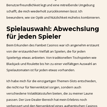
Benutzerfreundlichkeit legt und eine mitreißende Umgebung
schafft, die mich wiederholt zurückkommen lässt. Ich
bewundere, wie sie Optik und Nützlichkeit mühelos kombinieren.
Spielauswahl: Abwechslung
für jeden Spieler
Beim Erkunden des Fambet Casinos war ich angenehm erstaunt
von der erstaunlichen Vielfalt an Spielen, die für jeden
Spielertyp etwas anbieten. Von traditionellen Tischspielen wie
Blackjack und Roulette bis hin zu einer vielfältigen Auswahl an
Spielautomaten ist für jeden etwas vorhanden.
Ich habe mich für die einzigartigen Themen-Slots entschieden,
die nicht nur für Nervenkitzel sorgen, sondern auch
verschiedene Volatilitätsstufen bieten, die zu meiner Laune
passen. Der Live-Dealer-Bereich hat mein Erlebnis noch
verbessert und den Nervenkitzel eines authentischen Casinos