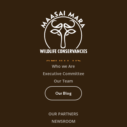
una
experiencia
de
juego
con
+300
título
ABOUT
US
Who we Are
Executive Committee
Our Team
Our Blog
OUR PARTNERS
NEWSROOM