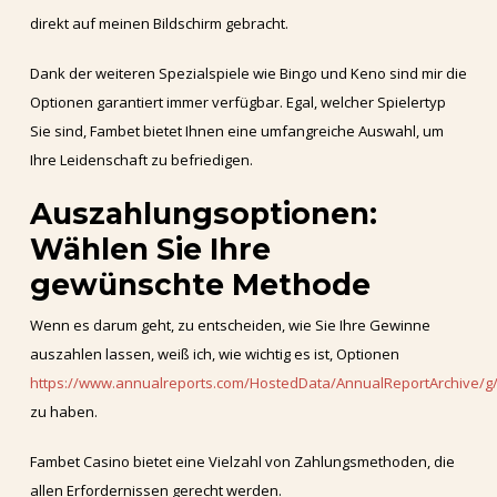
direkt auf meinen Bildschirm gebracht.
Dank der weiteren Spezialspiele wie Bingo und Keno sind mir die
Optionen garantiert immer verfügbar. Egal, welcher Spielertyp
Sie sind, Fambet bietet Ihnen eine umfangreiche Auswahl, um
Ihre Leidenschaft zu befriedigen.
Auszahlungsoptionen:
Wählen Sie Ihre
gewünschte Methode
Wenn es darum geht, zu entscheiden, wie Sie Ihre Gewinne
auszahlen lassen, weiß ich, wie wichtig es ist, Optionen
https://www.annualreports.com/HostedData/AnnualReportArchive/g
zu haben.
Fambet Casino bietet eine Vielzahl von Zahlungsmethoden, die
allen Erfordernissen gerecht werden.