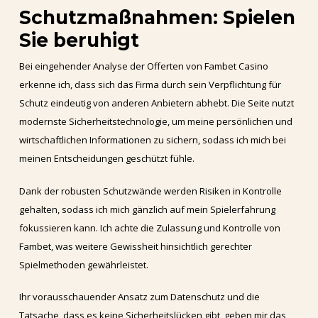
Schutzmaßnahmen: Spielen
Sie beruhigt
Bei eingehender Analyse der Offerten von Fambet Casino
erkenne ich, dass sich das Firma durch sein Verpflichtung für
Schutz eindeutig von anderen Anbietern abhebt. Die Seite nutzt
modernste Sicherheitstechnologie, um meine persönlichen und
wirtschaftlichen Informationen zu sichern, sodass ich mich bei
meinen Entscheidungen geschützt fühle.
Dank der robusten Schutzwände werden Risiken in Kontrolle
gehalten, sodass ich mich gänzlich auf mein Spielerfahrung
fokussieren kann. Ich achte die Zulassung und Kontrolle von
Fambet, was weitere Gewissheit hinsichtlich gerechter
Spielmethoden gewährleistet.
Ihr vorausschauender Ansatz zum Datenschutz und die
Tatsache, dass es keine Sicherheitslücken gibt, geben mir das