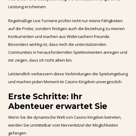
Leistung erscheinen.
Regelmäßige Live-Turniere prüfen nicht nur meine Fähigkeiten
auf die Probe, sondern festigen auch die Beziehung zu meinen
Konkurrenten und machen aus Widersachern Freunde.
Besonders wichtig ist, dass mich die unterstützenden
Communities in herausfordernden Spielmomenten anregen und
mir zeigen, dass ich nicht allein bin.
Letztendlich verbessern diese Verbindungen die Spielumgebung
und machen jeden Moment im Casino Kingdom unvergesslich.
Erste Schritte: Ihr
Abenteuer erwartet Sie
Wenn Sie die dynamische Welt von Casino Kingdom betreten,
werden Sie unmittelbar vom Nervenkitzel der Möglichkeiten
gefangen.