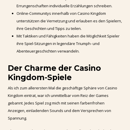
Errungenschaften individuelle Erzählungen schreiben.
Online-Communitys innerhalb von Casino Kingdom
unterstützen die Vernetzung und erlauben es den Spielern,
ihre Geschichten und Tipps zu teilen.
Mit Taktiken und Fähigkeiten haben die Möglichkeit Spieler
ihre Spiel-Sitzungen in legendäre Triumph- und
Abenteuergeschichten verwandeln.
Der Charme der Casino
Kingdom-Spiele
Als ich zum allerersten Mal die geschäftige Sphäre von Casino
Kingdom eintrat, war ich unmittelbar vom Reiz der Games
gebannt. Jedes Spiel zog mich mit seinen farbenfrohen
Anzeigen, einladenden Sounds und dem Versprechen von
Spannung.