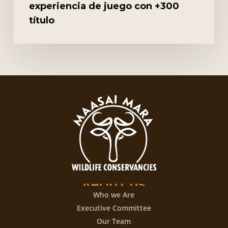
experiencia de juego con +300
Con
título
casino
caliente
login,
desata
una
experiencia
de
juego
con
+300
título
ABOUT
US
Who we Are
Executive Committee
Our Team