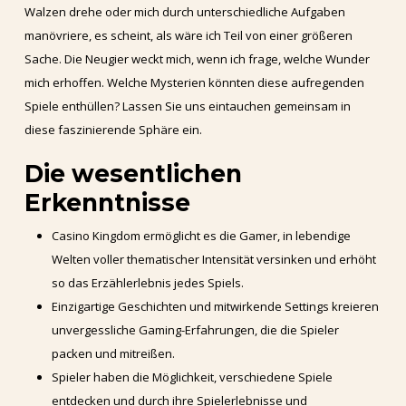
Walzen drehe oder mich durch unterschiedliche Aufgaben
manövriere, es scheint, als wäre ich Teil von einer größeren
Sache. Die Neugier weckt mich, wenn ich frage, welche Wunder
mich erhoffen. Welche Mysterien könnten diese aufregenden
Spiele enthüllen? Lassen Sie uns eintauchen gemeinsam in
diese faszinierende Sphäre ein.
Die wesentlichen
Erkenntnisse
Casino Kingdom ermöglicht es die Gamer, in lebendige
Welten voller thematischer Intensität versinken und erhöht
so das Erzählerlebnis jedes Spiels.
Einzigartige Geschichten und mitwirkende Settings kreieren
unvergessliche Gaming-Erfahrungen, die die Spieler
packen und mitreißen.
Spieler haben die Möglichkeit, verschiedene Spiele
entdecken und durch ihre Spielerlebnisse und