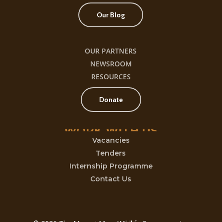
Our Blog
OUR PARTNERS
NEWSROOM
RESOURCES
Donate
WORK
WITH
US
Vacancies
Tenders
Internship Programme
Contact Us