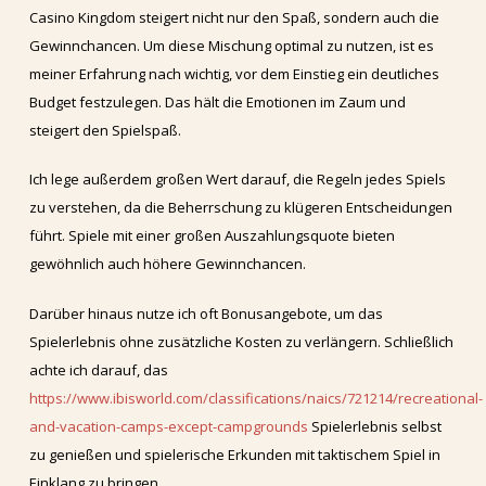
Casino Kingdom steigert nicht nur den Spaß, sondern auch die
Gewinnchancen. Um diese Mischung optimal zu nutzen, ist es
meiner Erfahrung nach wichtig, vor dem Einstieg ein deutliches
Budget festzulegen. Das hält die Emotionen im Zaum und
steigert den Spielspaß.
Ich lege außerdem großen Wert darauf, die Regeln jedes Spiels
zu verstehen, da die Beherrschung zu klügeren Entscheidungen
führt. Spiele mit einer großen Auszahlungsquote bieten
gewöhnlich auch höhere Gewinnchancen.
Darüber hinaus nutze ich oft Bonusangebote, um das
Spielerlebnis ohne zusätzliche Kosten zu verlängern. Schließlich
achte ich darauf, das
https://www.ibisworld.com/classifications/naics/721214/recreational-
and-vacation-camps-except-campgrounds
Spielerlebnis selbst
zu genießen und spielerische Erkunden mit taktischem Spiel in
Einklang zu bringen.