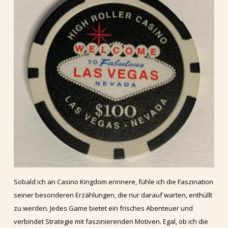
Sobald ich an Casino Kingdom erinnere, fühle ich die Faszination
seiner besonderen Erzählungen, die nur darauf warten, enthüllt
zu werden. Jedes Game bietet ein frisches Abenteuer und
verbindet Strategie mit faszinierenden Motiven. Egal, ob ich die