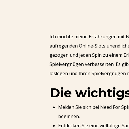
Ich möchte meine Erfahrungen mit Ne
aufregenden Online-Slots unendlich
gezogen und jeden Spin zu einem Erl
Spielvergnügen verbesserten. Es gib
loslegen und Ihren Spielvergnügen 
Die wichtig
Melden Sie sich bei Need For Sp
beginnen.
Entdecken Sie eine vielfältige 