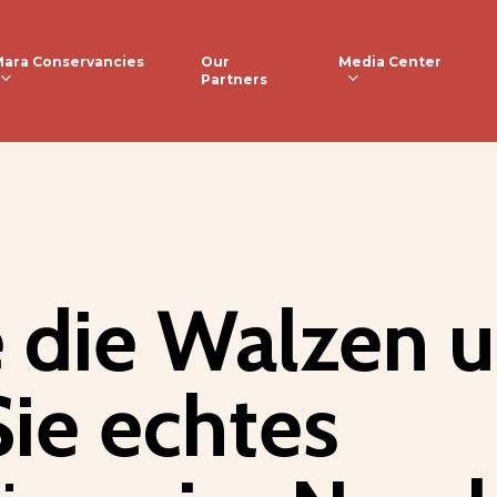
ara Conservancies
Media Center
Our
Partners
 die Walzen 
ie echtes