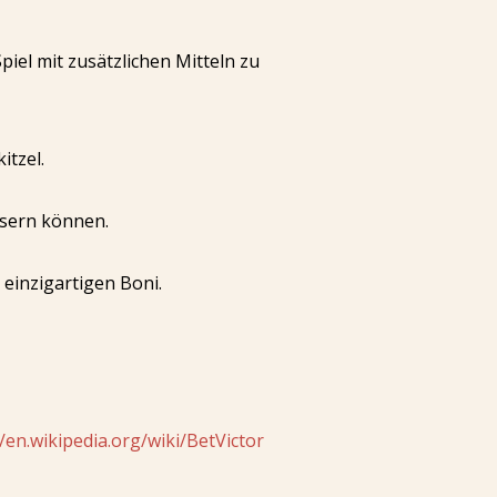
piel mit zusätzlichen Mitteln zu
itzel.
ssern können.
einzigartigen Boni.
//en.wikipedia.org/wiki/BetVictor