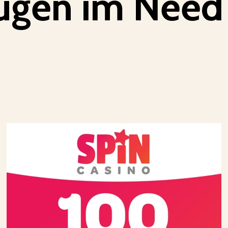
ügen im Need 