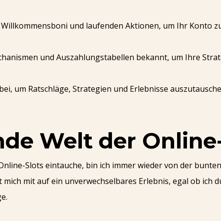
en Willkommensboni und laufenden Aktionen, um Ihr Konto 
chanismen und Auszahlungstabellen bekannt, um Ihre Strat
i, um Ratschläge, Strategien und Erlebnisse auszutausche
de Welt der Online-
Online-Slots eintauche, bin ich immer wieder von der bunt
mich mit auf ein unverwechselbares Erlebnis, egal ob ich dur
e.