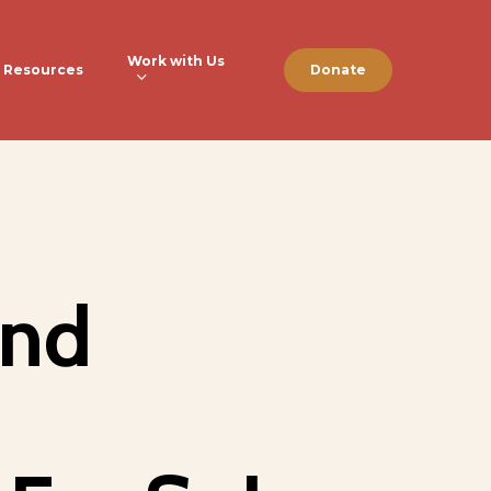
Work with Us
Resources
Donate
und