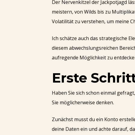
Der Nervenkitzel der Jackpotjagd läs
meistern, von Wilds bis zu Multiplik
Volatilität zu verstehen, um meine 
Ich schätze auch das strategische El
diesem abwechslungsreichen Bereich 
aufregende Möglichkeit zu entdecken,
Erste Schri
Haben Sie sich schon einmal gefragt,
Sie möglicherweise denken.
Zunächst musst du ein Konto erstel
deine Daten ein und achte darauf, das