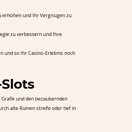
zu erhöhen und Ihr Vergnügen zu
egie zu verbessern und Ihre
n und so Ihr Casino-Erlebnis noch
Slots
en Grafik und den bezaubernden
ch alte Ruinen streife oder tief in