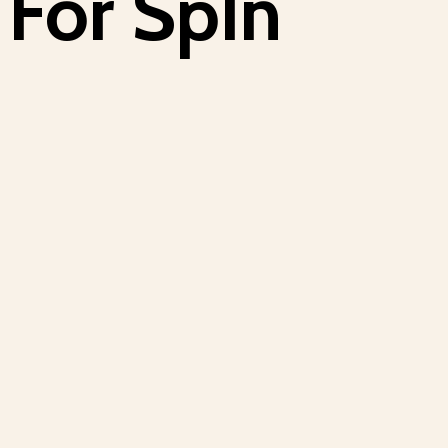
For SpIn