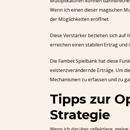
Multiplikatoren können bahnbrechen
Wenn ich einen dieser magischen Mult
der Möglichkeiten eröffnet.
Diese Verstärker beziehen sich auf 
erreichen einen stabilen Ertrag und 
Die Fambet Spielbank hat diese Funk
existenzverändernde Erträge. Um dies
Mechanismen zu erfassen und zu garan
Tipps zur O
Strategie
Wenn ich darüber reflektiere, meine