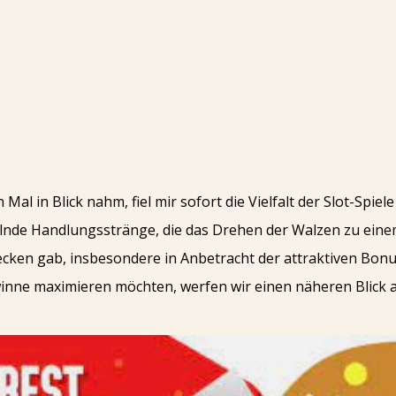
al in Blick nahm, fiel mir sofort die Vielfalt der Slot-Spiele
nde Handlungsstränge, die das Drehen der Walzen zu einem
decken gab, insbesondere in Anbetracht der attraktiven Bonu
inne maximieren möchten, werfen wir einen näheren Blick 