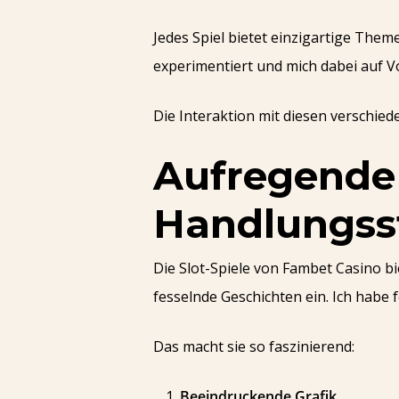
Jedes Spiel bietet einzigartige Them
experimentiert und mich dabei auf V
Die Interaktion mit diesen verschied
Aufregende
Handlungss
Die Slot-Spiele von Fambet Casino b
fesselnde Geschichten ein. Ich habe 
Das macht sie so faszinierend:
Beeindruckende Grafik