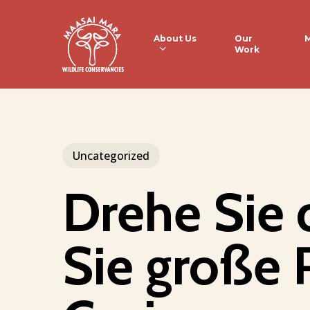
Skip
to
About Us
M
Our
Work
main
content
Uncategorized
Drehe Sie 
Sie große 