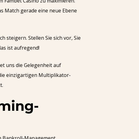
m Fambet Casino zu maximieren.
 das Match gerade eine neue Ebene
ch steigern. Stellen Sie sich vor, Sie
as ist aufregend!
et uns die Gelegenheit auf
ie einzigartigen Multiplikator-
t.
aming-
len Bankroll-Management.