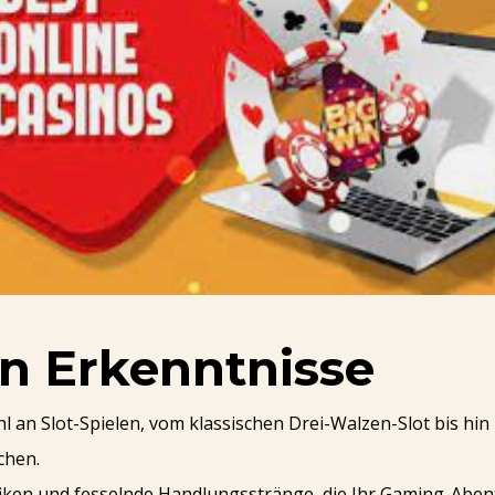
en Erkenntnisse
l an Slot-Spielen, vom klassischen Drei-Walzen-Slot bis hin
chen.
fiken und fesselnde Handlungsstränge, die Ihr Gaming-Aben