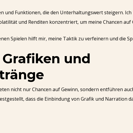
en und Funktionen, die den Unterhaltungswert steigern. Ich 
olatilität und Renditen konzentriert, um meine Chancen auf
enen Spielen hilft mir, meine Taktik zu verfeinern und die S
 Grafiken und
tränge
ieten nicht nur Chancen auf Gewinn, sondern entführen auch
festgestellt, dass die Einbindung von Grafik und Narration d