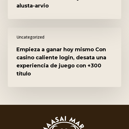
täydellinen
alusta-arvio
alusta-
arvio
Empieza
Uncategorized
a
ganar
Empieza a ganar hoy mismo Con
hoy
casino caliente login, desata una
mismo
experiencia de juego con +300
Con
título
casino
caliente
login,
desata
una
experiencia
de
juego