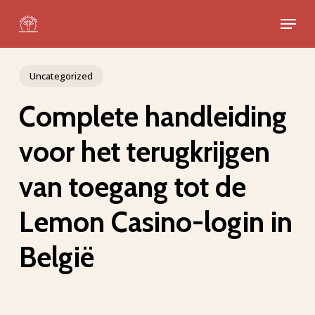
Skip
Menu
to
Close
main
Menu
content
Uncategorized
Complete handleiding
voor het terugkrijgen
van toegang tot de
Lemon Casino-login in
België