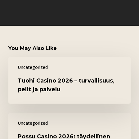
You May Also Like
Tuohi
Uncategorized
Casino
2026
Tuohi Casino 2026 – turvallisuus,
–
pelit ja palvelu
turvallisuus,
pelit
ja
Possu
palvelu
Uncategorized
Casino
2026:
Possu Casino 2026: täydellinen