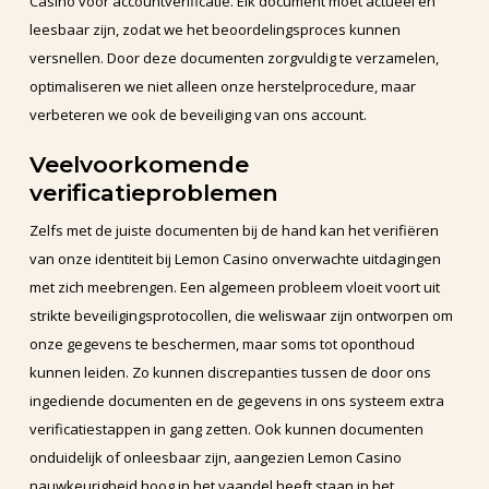
Casino voor accountverificatie. Elk document moet actueel en
leesbaar zijn, zodat we het beoordelingsproces kunnen
versnellen. Door deze documenten zorgvuldig te verzamelen,
optimaliseren we niet alleen onze herstelprocedure, maar
verbeteren we ook de beveiliging van ons account.
Veelvoorkomende
verificatieproblemen
Zelfs met de juiste documenten bij de hand kan het verifiëren
van onze identiteit bij Lemon Casino onverwachte uitdagingen
met zich meebrengen. Een algemeen probleem vloeit voort uit
strikte beveiligingsprotocollen, die weliswaar zijn ontworpen om
onze gegevens te beschermen, maar soms tot oponthoud
kunnen leiden. Zo kunnen discrepanties tussen de door ons
ingediende documenten en de gegevens in ons systeem extra
verificatiestappen in gang zetten. Ook kunnen documenten
onduidelijk of onleesbaar zijn, aangezien Lemon Casino
nauwkeurigheid hoog in het vaandel heeft staan in het