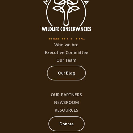
con
+300
título
ABOUT
US
Who we Are
Executive Committee
Our Team
Our Blog
OUR PARTNERS
NEWSROOM
RESOURCES
Donate