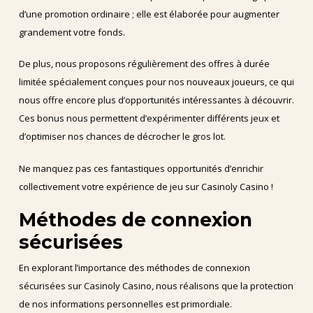
d’une promotion ordinaire ; elle est élaborée pour augmenter
grandement votre fonds.
De plus, nous proposons régulièrement des offres à durée
limitée spécialement conçues pour nos nouveaux joueurs, ce qui
nous offre encore plus d’opportunités intéressantes à découvrir.
Ces bonus nous permettent d’expérimenter différents jeux et
d’optimiser nos chances de décrocher le gros lot.
Ne manquez pas ces fantastiques opportunités d’enrichir
collectivement votre expérience de jeu sur Casinoly Casino !
Méthodes de connexion
sécurisées
En explorant l’importance des méthodes de connexion
sécurisées sur Casinoly Casino, nous réalisons que la protection
de nos informations personnelles est primordiale.