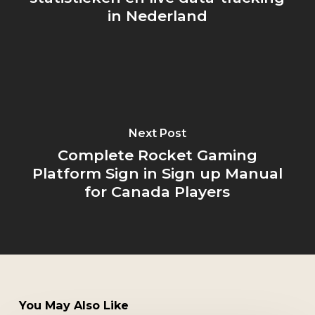
in Nederland
Next Post
Complete Rocket Gaming
Platform Sign in Sign up Manual
for Canada Players
You May Also Like