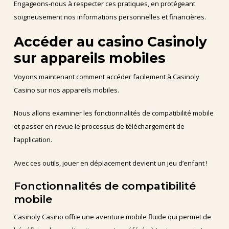
Engageons-nous à respecter ces pratiques, en protégeant
soigneusement nos informations personnelles et financières.
Accéder au casino Casinoly
sur appareils mobiles
Voyons maintenant comment accéder facilement à Casinoly
Casino sur nos appareils mobiles.
Nous allons examiner les fonctionnalités de compatibilité mobile
et passer en revue le processus de téléchargement de
l’application.
Avec ces outils, jouer en déplacement devient un jeu d’enfant !
Fonctionnalités de compatibilité
mobile
Casinoly Casino offre une aventure mobile fluide qui permet de