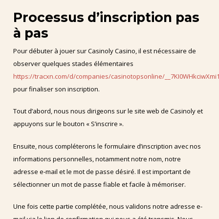
Processus d’inscription pas
à pas
Pour débuter à jouer sur Casinoly Casino, il est nécessaire de
observer quelques stades élémentaires
https://tracxn.com/d/companies/casinotopsonline/__7KI0WHkciwX
pour finaliser son inscription.
Tout d’abord, nous nous dirigeons sur le site web de Casinoly et
appuyons sur le bouton « S’inscrire ».
Ensuite, nous compléterons le formulaire d’inscription avec nos
informations personnelles, notamment notre nom, notre
adresse e-mail et le mot de passe désiré. Il est important de
sélectionner un mot de passe fiable et facile à mémoriser.
Une fois cette partie complétée, nous validons notre adresse e-