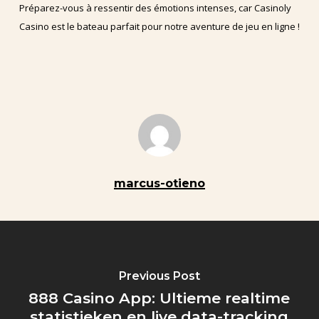
Préparez-vous à ressentir des émotions intenses, car Casinoly
Casino est le bateau parfait pour notre aventure de jeu en ligne !
marcus-otieno
Previous Post
888 Casino App: Ultieme realtime
statistieken en live data-tracking