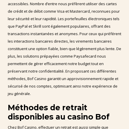
accessibles. Nombre d’entre nous préfèrent utiliser des cartes
de crédit et de débit comme Visa et Mastercard, reconnues pour
leur sécurité et leur rapidité. Les portefeuilles électroniques tels
que PayPal et Skrill sont également populaires, offrant des
transactions instantanées et anonymes. Pour ceux qui préférent
les interactions bancaires directes, les virements bancaires
constituent une option fiable, bien que légèrement plus lente. De
plus, les solutions prépayées comme Paysafecard nous
permettent de gérer efficacement notre budget tout en
préservant notre confidentialité. En proposant ces différentes
méthodes, Bof Casino garantit un approvisionnement rapide et
sécurisé de nos comptes, optimisant ainsi notre expérience de
jeu générale.
Méthodes de retrait
disponibles au casino Bof
Chez Bof Casino, effectuer un retrait est aussi simple que