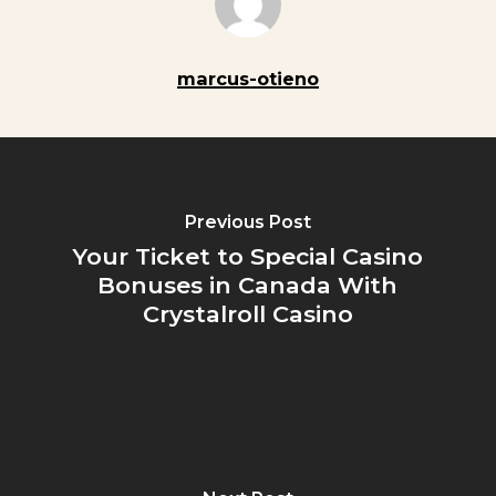
marcus-otieno
Previous Post
Your Ticket to Special Casino
Bonuses in Canada With
Crystalroll Casino