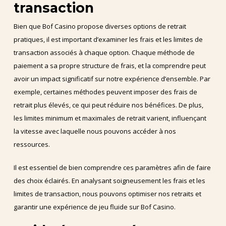
transaction
Bien que Bof Casino propose diverses options de retrait
pratiques, il est important d’examiner les frais et les limites de
transaction associés à chaque option. Chaque méthode de
paiement a sa propre structure de frais, et la comprendre peut
avoir un impact significatif sur notre expérience d’ensemble. Par
exemple, certaines méthodes peuvent imposer des frais de
retrait plus élevés, ce qui peut réduire nos bénéfices. De plus,
les limites minimum et maximales de retrait varient, influençant
la vitesse avec laquelle nous pouvons accéder à nos
ressources.
Il est essentiel de bien comprendre ces paramètres afin de faire
des choix éclairés. En analysant soigneusement les frais et les
limites de transaction, nous pouvons optimiser nos retraits et
garantir une expérience de jeu fluide sur Bof Casino.