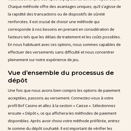
Chaque méthode offre des avantages uniques, qu’il s’agisse de
la rapidité des transactions ou de dispositifs de sûreté
renforcées. Il est crucial de choisir une méthode qui
corresponde à nos besoins en prenant en considération de
facteurs tels que les délais de traitement et les coûts possibles.
En nous habituant avec ces options, nous sommes capables de
effectuer des versements sans difficulté et nous concentrer
pleinement sur notre expérience de jeu.
Vue d’ensemble du processus de
dépôt
Une fois que nous avons bien compris les options de paiement
acceptées, passons au versement. Connectez-vous à votre
profil Bof Casino et allez à la section « Caisse ». Sélectionnez
ensuite « Dépôt », ce qui affichera les méthodes de paiement
disponibles. Après avoir choisi votre méthode préférée, entrez
le somme du dépôt souhaité. Il est important de vérifier les