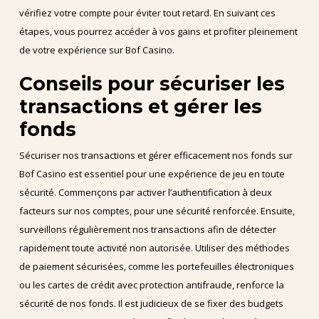
vérifiez votre compte pour éviter tout retard. En suivant ces
étapes, vous pourrez accéder à vos gains et profiter pleinement
de votre expérience sur Bof Casino.
Conseils pour sécuriser les
transactions et gérer les
fonds
Sécuriser nos transactions et gérer efficacement nos fonds sur
Bof Casino est essentiel pour une expérience de jeu en toute
sécurité. Commençons par activer l’authentification à deux
facteurs sur nos comptes, pour une sécurité renforcée. Ensuite,
surveillons régulièrement nos transactions afin de détecter
rapidement toute activité non autorisée. Utiliser des méthodes
de paiement sécurisées, comme les portefeuilles électroniques
ou les cartes de crédit avec protection antifraude, renforce la
sécurité de nos fonds. Il est judicieux de se fixer des budgets