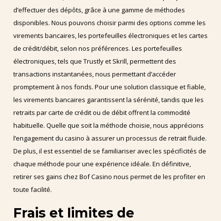
d’effectuer des dépôts, grâce à une gamme de méthodes
disponibles. Nous pouvons choisir parmi des options comme les
virements bancaires, les portefeuilles électroniques et les cartes
de crédit/débit, selon nos préférences. Les portefeuilles
électroniques, tels que Trustly et Skrill, permettent des
transactions instantanées, nous permettant d’accéder
promptement à nos fonds. Pour une solution classique et fiable,
les virements bancaires garantissent la sérénité, tandis que les
retraits par carte de crédit ou de débit offrent la commodité
habituelle. Quelle que soit la méthode choisie, nous apprécions
l’engagement du casino à assurer un processus de retrait fluide.
De plus, il est essentiel de se familiariser avec les spécificités de
chaque méthode pour une expérience idéale. En définitive,
retirer ses gains chez Bof Casino nous permet de les profiter en
toute facilité.
Frais et limites de