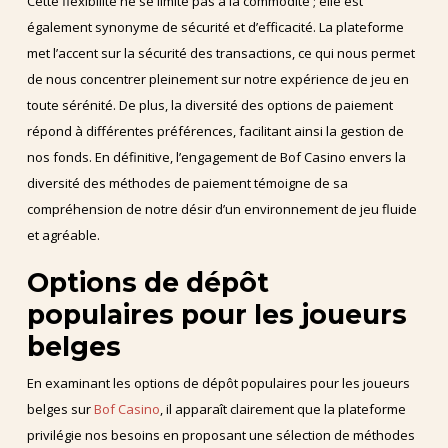
Cette flexibilité ne se limite pas à la commodité ; elle est
également synonyme de sécurité et d’efficacité. La plateforme
met l’accent sur la sécurité des transactions, ce qui nous permet
de nous concentrer pleinement sur notre expérience de jeu en
toute sérénité. De plus, la diversité des options de paiement
répond à différentes préférences, facilitant ainsi la gestion de
nos fonds. En définitive, l’engagement de Bof Casino envers la
diversité des méthodes de paiement témoigne de sa
compréhension de notre désir d’un environnement de jeu fluide
et agréable.
Options de dépôt
populaires pour les joueurs
belges
En examinant les options de dépôt populaires pour les joueurs
belges sur
Bof Casino
, il apparaît clairement que la plateforme
privilégie nos besoins en proposant une sélection de méthodes