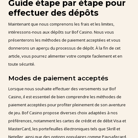
Guide étape par étape pour
effectuer des dépôts
Maintenant que nous comprenons les frais et les limites,
intéressons-nous aux dépôts sur Bof Casino. Nous vous
présenterons les méthodes de paiement acceptées et vous
donnerons un aperçu du processus de dépôt. À la fin de cet
article, vous pourrez alimenter votre compte facilement et en
toute sécurité.
Modes de paiement acceptés
Lorsque nous souhaite effectuer des versements sur Bof
Casino, il est essentiel de bien comprendre les méthodes de
paiement acceptées pour profiter pleinement de son aventure
de jeu. Bof Casino propose diverses choix adaptées à nos
préférences, notamment les cartes de crédit et de débit Visa et
MasterCard, les portefeuilles électroniques tels que Skrill et
Neteller, ainsi que des options populaires comme Paysafecard.