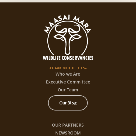
una
experiencia
de
juego
con
+300
título
ABOUT
US
Who we Are
Executive Committee
Our Team
Our Blog
OUR PARTNERS
NEWSROOM