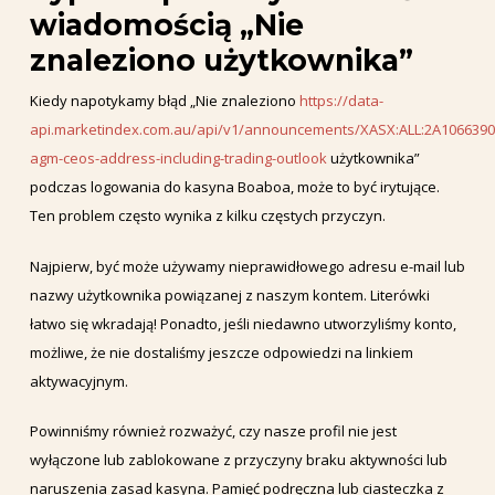
wiadomością „Nie
znaleziono użytkownika”
Kiedy napotykamy błąd „Nie znaleziono
https://data-
api.marketindex.com.au/api/v1/announcements/XASX:ALL:2A1066390/
agm-ceos-address-including-trading-outlook
użytkownika”
podczas logowania do kasyna Boaboa, może to być irytujące.
Ten problem często wynika z kilku częstych przyczyn.
Najpierw, być może używamy nieprawidłowego adresu e-mail lub
nazwy użytkownika powiązanej z naszym kontem. Literówki
łatwo się wkradają! Ponadto, jeśli niedawno utworzyliśmy konto,
możliwe, że nie dostaliśmy jeszcze odpowiedzi na linkiem
aktywacyjnym.
Powinniśmy również rozważyć, czy nasze profil nie jest
wyłączone lub zablokowane z przyczyny braku aktywności lub
naruszenia zasad kasyna. Pamięć podręczna lub ciasteczka z