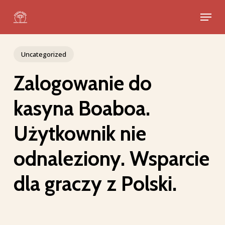
Skip
Menu
to
Close
main
Menu
content
Uncategorized
Zalogowanie do
kasyna Boaboa.
Użytkownik nie
odnaleziony. Wsparcie
dla graczy z Polski.