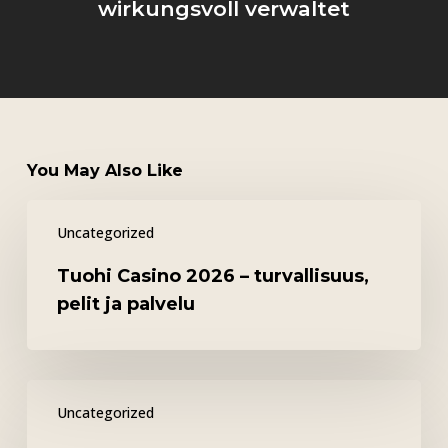
wirkungsvoll verwaltet
You May Also Like
Tuohi
Uncategorized
Casino
2026
Tuohi Casino 2026 – turvallisuus,
–
pelit ja palvelu
turvallisuus,
pelit
ja
Possu
palvelu
Uncategorized
Casino
2026: