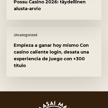
Possu Casino 2026: täydellinen
täydellinen
alusta-arvio
alusta-
arvio
Empieza
Uncategorized
a
ganar
Empieza a ganar hoy mismo Con
hoy
casino caliente login, desata una
mismo
experiencia de juego con +300
Con
título
casino
caliente
login,
desata
una
experiencia
de