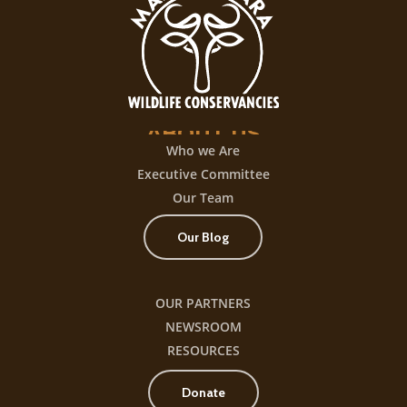
juego
con
+300
título
ABOUT
US
Who we Are
Executive Committee
Our Team
Our Blog
OUR PARTNERS
NEWSROOM
RESOURCES
Donate