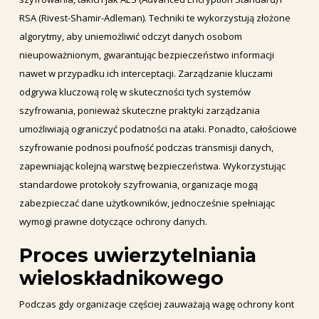
RSA (Rivest-Shamir-Adleman). Techniki te wykorzystują złożone
algorytmy, aby uniemożliwić odczyt danych osobom
nieupoważnionym, gwarantując bezpieczeństwo informacji
nawet w przypadku ich interceptacji. Zarządzanie kluczami
odgrywa kluczową rolę w skuteczności tych systemów
szyfrowania, ponieważ skuteczne praktyki zarządzania
umożliwiają ograniczyć podatności na ataki. Ponadto, całościowe
szyfrowanie podnosi poufność podczas transmisji danych,
zapewniając kolejną warstwę bezpieczeństwa. Wykorzystując
standardowe protokoły szyfrowania, organizacje mogą
zabezpieczać dane użytkowników, jednocześnie spełniając
wymogi prawne dotyczące ochrony danych.
Proces uwierzytelniania
wieloskładnikowego
Podczas gdy organizacje częściej zauważają wagę ochrony kont