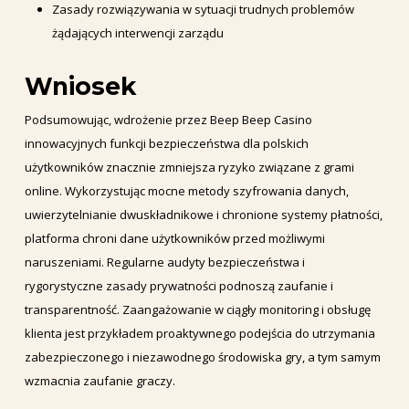
Zasady rozwiązywania w sytuacji trudnych problemów
żądających interwencji zarządu
Wniosek
Podsumowując, wdrożenie przez Beep Beep Casino
innowacyjnych funkcji bezpieczeństwa dla polskich
użytkowników znacznie zmniejsza ryzyko związane z grami
online. Wykorzystując mocne metody szyfrowania danych,
uwierzytelnianie dwuskładnikowe i chronione systemy płatności,
platforma chroni dane użytkowników przed możliwymi
naruszeniami. Regularne audyty bezpieczeństwa i
rygorystyczne zasady prywatności podnoszą zaufanie i
transparentność. Zaangażowanie w ciągły monitoring i obsługę
klienta jest przykładem proaktywnego podejścia do utrzymania
zabezpieczonego i niezawodnego środowiska gry, a tym samym
wzmacnia zaufanie graczy.