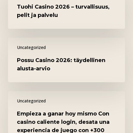
2026
Tuohi Casino 2026 – turvallisuus,
–
pelit ja palvelu
turvallisuus,
pelit
ja
Possu
palvelu
Uncategorized
Casino
2026:
Possu Casino 2026: täydellinen
täydellinen
alusta-arvio
alusta-
arvio
Empieza
Uncategorized
a
ganar
Empieza a ganar hoy mismo Con
hoy
casino caliente login, desata una
mismo
experiencia de juego con +300