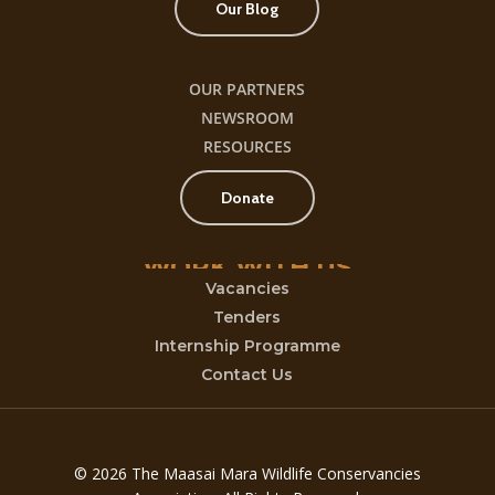
Our Blog
OUR PARTNERS
NEWSROOM
RESOURCES
Donate
WORK
WITH
US
Vacancies
Tenders
Internship Programme
Contact Us
© 2026 The Maasai Mara Wildlife Conservancies