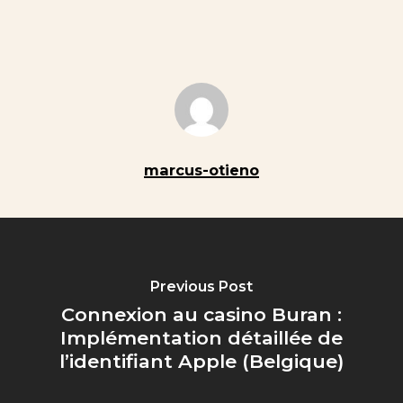
marcus-otieno
Previous Post
Connexion au casino Buran :
Implémentation détaillée de
l’identifiant Apple (Belgique)