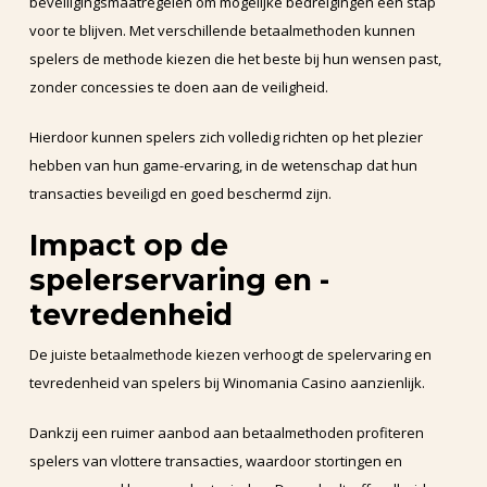
beveiligingsmaatregelen om mogelijke bedreigingen een stap
voor te blijven. Met verschillende betaalmethoden kunnen
spelers de methode kiezen die het beste bij hun wensen past,
zonder concessies te doen aan de veiligheid.
Hierdoor kunnen spelers zich volledig richten op het plezier
hebben van hun game-ervaring, in de wetenschap dat hun
transacties beveiligd en goed beschermd zijn.
Impact op de
spelerservaring en -
tevredenheid
De juiste betaalmethode kiezen verhoogt de spelervaring en
tevredenheid van spelers bij Winomania Casino aanzienlijk.
Dankzij een ruimer aanbod aan betaalmethoden profiteren
spelers van vlottere transacties, waardoor stortingen en