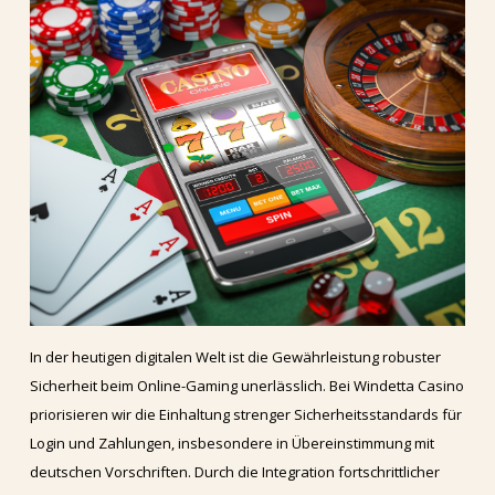
In der heutigen digitalen Welt ist die Gewährleistung robuster
Sicherheit beim Online-Gaming unerlässlich. Bei Windetta Casino
priorisieren wir die Einhaltung strenger Sicherheitsstandards für
Login und Zahlungen, insbesondere in Übereinstimmung mit
deutschen Vorschriften. Durch die Integration fortschrittlicher