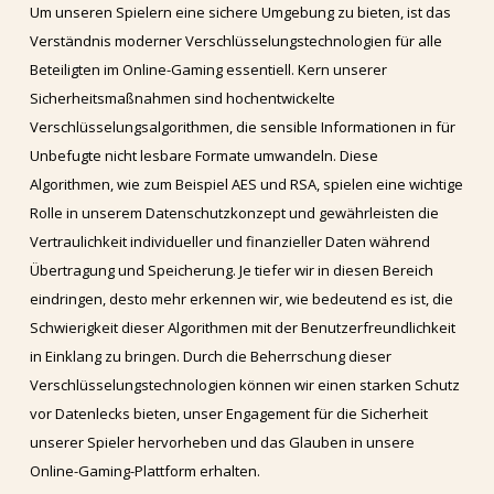
Um unseren Spielern eine sichere Umgebung zu bieten, ist das
Verständnis moderner Verschlüsselungstechnologien für alle
Beteiligten im Online-Gaming essentiell. Kern unserer
Sicherheitsmaßnahmen sind hochentwickelte
Verschlüsselungsalgorithmen, die sensible Informationen in für
Unbefugte nicht lesbare Formate umwandeln. Diese
Algorithmen, wie zum Beispiel AES und RSA, spielen eine wichtige
Rolle in unserem Datenschutzkonzept und gewährleisten die
Vertraulichkeit individueller und finanzieller Daten während
Übertragung und Speicherung. Je tiefer wir in diesen Bereich
eindringen, desto mehr erkennen wir, wie bedeutend es ist, die
Schwierigkeit dieser Algorithmen mit der Benutzerfreundlichkeit
in Einklang zu bringen. Durch die Beherrschung dieser
Verschlüsselungstechnologien können wir einen starken Schutz
vor Datenlecks bieten, unser Engagement für die Sicherheit
unserer Spieler hervorheben und das Glauben in unsere
Online-Gaming-Plattform erhalten.