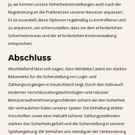
Ja, wir können unsere Sicherheitseinstellungen auch nach der
Registrierung an die Präferenzen unserer Benutzer anpassen.
Es ist essentiell, diese Optionen regelmäßig zu kontrollieren und
zu anpassen, um sicherzustellen, dass sie dem erforderlichen
Sicherheitsniveau und der erforderlichen Kontoverwaltung
entsprechen.
Abschluss
Abschließend lässt sich sagen, dass Windetta Casino ein starkes
Bekenntnis für die Sicherstellung von Login- und
Zahlungsvorgängen in Deutschland zeigt. Durch den Gebrauch
moderner Verschlüsselungstechnologien und robuster
Benutzerauthentifizierungsrichtlinien sichern wir den Sicherheit
der vertraulichen Daten unserer Spieler. Die Einhaltung strikter
Vorschriften sowie eine Vielzahl sicherer Zahlungsmethoden
stärken das Sicherheitsgefühl und die Sicherstellung in unserer
Spielumgebung. Wir bemühen uns ständig an der Verbesserung