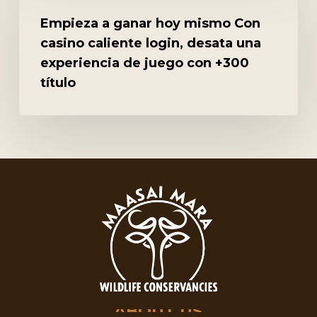
ganar
Empieza a ganar hoy mismo Con
hoy
casino caliente login, desata una
mismo
experiencia de juego con +300
Con
título
casino
caliente
login,
desata
una
experiencia
de
juego
con
+300
título
ABOUT
US