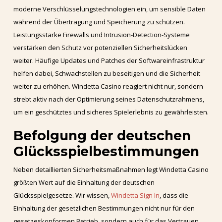
moderne Verschlüsselungstechnologien ein, um sensible Daten
während der Übertragung und Speicherung zu schützen.
Leistungsstarke Firewalls und Intrusion-Detection-Systeme
verstärken den Schutz vor potenziellen Sicherheitslücken
weiter. Häufige Updates und Patches der Softwareinfrastruktur
helfen dabei, Schwachstellen zu beseitigen und die Sicherheit
weiter zu erhöhen. Windetta Casino reagiert nicht nur, sondern
strebt aktiv nach der Optimierung seines Datenschutzrahmens,
um ein geschütztes und sicheres Spielerlebnis zu gewährleisten.
Befolgung der deutschen
Glücksspielbestimmungen
Neben detaillierten Sicherheitsmaßnahmen legt Windetta Casino
größten Wert auf die Einhaltung der deutschen
Glücksspielgesetze. Wir wissen,
Windetta Sign In
, dass die
Einhaltung der gesetzlichen Bestimmungen nicht nur für den
gesetzeskonformen Betrieb, sondern auch für das Vertrauen