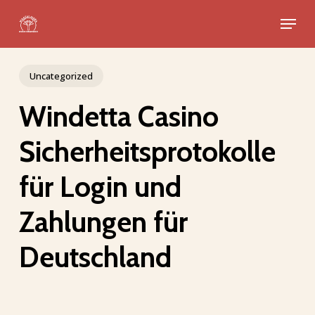
Skip
Menu
to
Close
main
Menu
content
Uncategorized
Windetta Casino
Sicherheitsprotokolle
für Login und
Zahlungen für
Deutschland