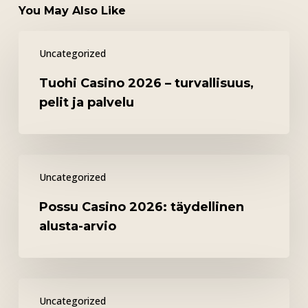
You May Also Like
Tuohi
Uncategorized
Casino
2026
Tuohi Casino 2026 – turvallisuus,
–
pelit ja palvelu
turvallisuus,
pelit
ja
Possu
palvelu
Uncategorized
Casino
2026:
Possu Casino 2026: täydellinen
täydellinen
alusta-arvio
alusta-
arvio
Empieza
Uncategorized
a