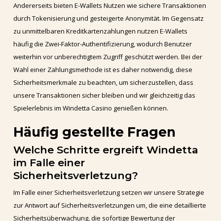
Andererseits bieten E-Wallets Nutzen wie sichere Transaktionen
durch Tokenisierung und gesteigerte Anonymität. Im Gegensatz
zu unmittelbaren Kreditkartenzahlungen nutzen E-Wallets
häufig die Zwei-Faktor-Authentifizierung, wodurch Benutzer
weiterhin vor unberechtigtem Zugriff geschützt werden. Bei der
Wahl einer Zahlungsmethode ist es daher notwendig, diese
Sicherheitsmerkmale zu beachten, um sicherzustellen, dass
unsere Transaktionen sicher bleiben und wir gleichzeitig das
Spielerlebnis im Windetta Casino genießen können.
Häufig gestellte Fragen
Welche Schritte ergreift Windetta
im Falle einer
Sicherheitsverletzung?
Im Falle einer Sicherheitsverletzung setzen wir unsere Strategie
zur Antwort auf Sicherheitsverletzungen um, die eine detaillierte
Sicherheitsüberwachung, die sofortige Bewertung der