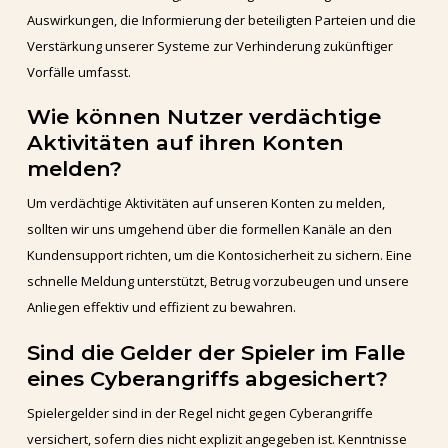
Auswirkungen, die Informierung der beteiligten Parteien und die
Verstärkung unserer Systeme zur Verhinderung zukünftiger
Vorfälle umfasst.
Wie können Nutzer verdächtige
Aktivitäten auf ihren Konten
melden?
Um verdächtige Aktivitäten auf unseren Konten zu melden,
sollten wir uns umgehend über die formellen Kanäle an den
Kundensupport richten, um die Kontosicherheit zu sichern. Eine
schnelle Meldung unterstützt, Betrug vorzubeugen und unsere
Anliegen effektiv und effizient zu bewahren.
Sind die Gelder der Spieler im Falle
eines Cyberangriffs abgesichert?
Spielergelder sind in der Regel nicht gegen Cyberangriffe
versichert, sofern dies nicht explizit angegeben ist. Kenntnisse