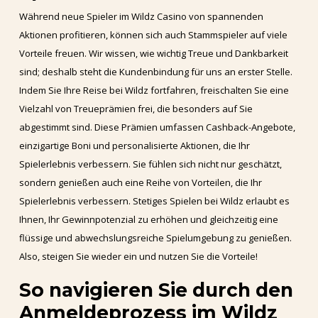
Während neue Spieler im Wildz Casino von spannenden
Aktionen profitieren, können sich auch Stammspieler auf viele
Vorteile freuen. Wir wissen, wie wichtig Treue und Dankbarkeit
sind; deshalb steht die Kundenbindung für uns an erster Stelle.
Indem Sie Ihre Reise bei Wildz fortfahren, freischalten Sie eine
Vielzahl von Treueprämien frei, die besonders auf Sie
abgestimmt sind. Diese Prämien umfassen Cashback-Angebote,
einzigartige Boni und personalisierte Aktionen, die Ihr
Spielerlebnis verbessern. Sie fühlen sich nicht nur geschätzt,
sondern genießen auch eine Reihe von Vorteilen, die Ihr
Spielerlebnis verbessern. Stetiges Spielen bei Wildz erlaubt es
Ihnen, Ihr Gewinnpotenzial zu erhöhen und gleichzeitig eine
flüssige und abwechslungsreiche Spielumgebung zu genießen.
Also, steigen Sie wieder ein und nutzen Sie die Vorteile!
So navigieren Sie durch den
Anmeldeprozess im Wildz