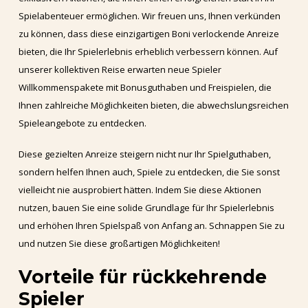
Spielabenteuer ermöglichen. Wir freuen uns, Ihnen verkünden
zu können, dass diese einzigartigen Boni verlockende Anreize
bieten, die Ihr Spielerlebnis erheblich verbessern können. Auf
unserer kollektiven Reise erwarten neue Spieler
Willkommenspakete mit Bonusguthaben und Freispielen, die
Ihnen zahlreiche Möglichkeiten bieten, die abwechslungsreichen
Spieleangebote zu entdecken.
Diese gezielten Anreize steigern nicht nur Ihr Spielguthaben,
sondern helfen Ihnen auch, Spiele zu entdecken, die Sie sonst
vielleicht nie ausprobiert hätten. Indem Sie diese Aktionen
nutzen, bauen Sie eine solide Grundlage für Ihr Spielerlebnis
und erhöhen Ihren Spielspaß von Anfang an. Schnappen Sie zu
und nutzen Sie diese großartigen Möglichkeiten!
Vorteile für rückkehrende
Spieler