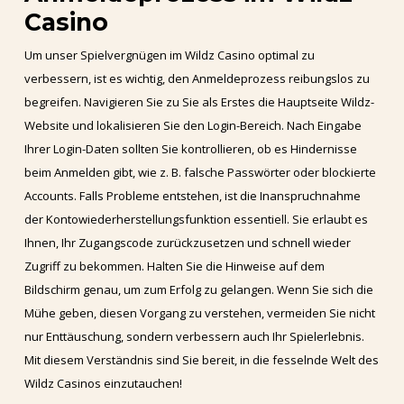
Casino
Um unser Spielvergnügen im Wildz Casino optimal zu
verbessern, ist es wichtig, den Anmeldeprozess reibungslos zu
begreifen. Navigieren Sie zu Sie als Erstes die Hauptseite Wildz-
Website und lokalisieren Sie den Login-Bereich. Nach Eingabe
Ihrer Login-Daten sollten Sie kontrollieren, ob es Hindernisse
beim Anmelden gibt, wie z. B. falsche Passwörter oder blockierte
Accounts. Falls Probleme entstehen, ist die Inanspruchnahme
der Kontowiederherstellungsfunktion essentiell. Sie erlaubt es
Ihnen, Ihr Zugangscode zurückzusetzen und schnell wieder
Zugriff zu bekommen. Halten Sie die Hinweise auf dem
Bildschirm genau, um zum Erfolg zu gelangen. Wenn Sie sich die
Mühe geben, diesen Vorgang zu verstehen, vermeiden Sie nicht
nur Enttäuschung, sondern verbessern auch Ihr Spielerlebnis.
Mit diesem Verständnis sind Sie bereit, in die fesselnde Welt des
Wildz Casinos einzutauchen!