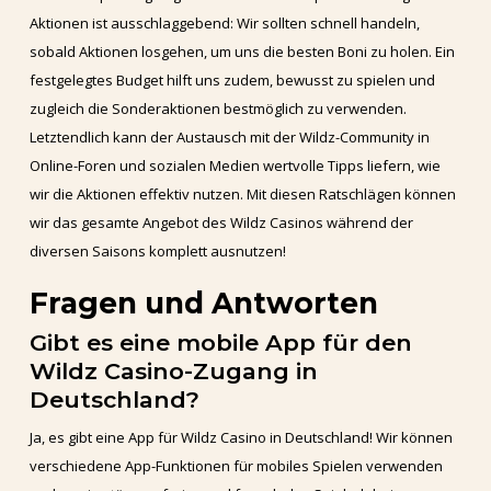
Aktionen ist ausschlaggebend: Wir sollten schnell handeln,
sobald Aktionen losgehen, um uns die besten Boni zu holen. Ein
festgelegtes Budget hilft uns zudem, bewusst zu spielen und
zugleich die Sonderaktionen bestmöglich zu verwenden.
Letztendlich kann der Austausch mit der Wildz-Community in
Online-Foren und sozialen Medien wertvolle Tipps liefern, wie
wir die Aktionen effektiv nutzen. Mit diesen Ratschlägen können
wir das gesamte Angebot des Wildz Casinos während der
diversen Saisons komplett ausnutzen!
Fragen und Antworten
Gibt es eine mobile App für den
Wildz Casino-Zugang in
Deutschland?
Ja, es gibt eine App für Wildz Casino in Deutschland! Wir können
verschiedene App-Funktionen für mobiles Spielen verwenden