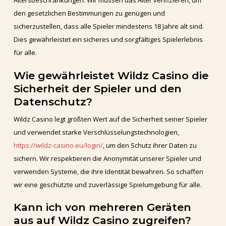
Altersbeschränkungen. Wir müssen das Alter verifizieren, um
den gesetzlichen Bestimmungen zu genügen und
sicherzustellen, dass alle Spieler mindestens 18 Jahre alt sind.
Dies gewährleistet ein sicheres und sorgfältiges Spielerlebnis
für alle.
Wie gewährleistet Wildz Casino die
Sicherheit der Spieler und den
Datenschutz?
Wildz Casino legt größten Wert auf die Sicherheit seiner Spieler
und verwendet starke Verschlüsselungstechnologien,
https://wildz-casino.eu/login/
, um den Schutz ihrer Daten zu
sichern. Wir respektieren die Anonymität unserer Spieler und
verwenden Systeme, die ihre Identität bewahren. So schaffen
wir eine geschützte und zuverlässige Spielumgebung für alle.
Kann ich von mehreren Geräten
aus auf Wildz Casino zugreifen?