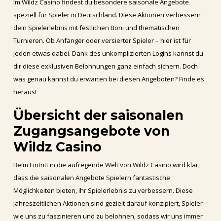
Im Wildz Casino findest du besondere saisonale Angebote
speziell für Spieler in Deutschland. Diese Aktionen verbessern
dein Spielerlebnis mit festlichen Boni und thematischen
Turnieren. Ob Anfänger oder versierter Spieler – hier ist für
jeden etwas dabei. Dank des unkomplizierten Logins kannst du
dir diese exklusiven Belohnungen ganz einfach sichern. Doch
was genau kannst du erwarten bei diesen Angeboten? Finde es
heraus!
Übersicht der saisonalen
Zugangsangebote von
Wildz Casino
Beim Eintritt in die aufregende Welt von Wildz Casino wird klar,
dass die saisonalen Angebote Spielern fantastische
Möglichkeiten bieten, ihr Spielerlebnis zu verbessern. Diese
jahreszeitlichen Aktionen sind gezielt darauf konzipiert, Spieler
wie uns zu faszinieren und zu belohnen, sodass wir uns immer