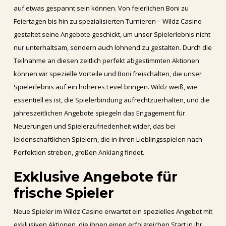
auf etwas gespannt sein können. Von feierlichen Boni zu
Feiertagen bis hin zu spezialisierten Turnieren – Wildz Casino
gestaltet seine Angebote geschickt, um unser Spielerlebnis nicht
nur unterhaltsam, sondern auch lohnend zu gestalten. Durch die
Teilnahme an diesen zeitlich perfekt abgestimmten Aktionen
können wir spezielle Vorteile und Boni freischalten, die unser
Spielerlebnis auf ein höheres Level bringen. Wildz weiß, wie
essentiell es ist, die Spielerbindung aufrechtzuerhalten, und die
jahreszeitlichen Angebote spiegeln das Engagement für
Neuerungen und Spielerzufriedenheit wider, das bei
leidenschaftlichen Spielern, die in ihren Lieblingsspielen nach
Perfektion streben, großen Anklang findet.
Exklusive Angebote für
frische Spieler
Neue Spieler im Wildz Casino erwartet ein spezielles Angebot mit
exklusiven Aktionen, die ihnen einen erfolgreichen Start in ihr