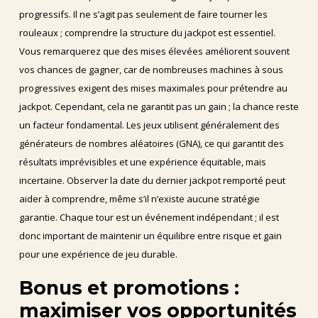
progressifs. Il ne s’agit pas seulement de faire tourner les
rouleaux ; comprendre la structure du jackpot est essentiel.
Vous remarquerez que des mises élevées améliorent souvent
vos chances de gagner, car de nombreuses machines à sous
progressives exigent des mises maximales pour prétendre au
jackpot. Cependant, cela ne garantit pas un gain ; la chance reste
un facteur fondamental. Les jeux utilisent généralement des
générateurs de nombres aléatoires (GNA), ce qui garantit des
résultats imprévisibles et une expérience équitable, mais
incertaine. Observer la date du dernier jackpot remporté peut
aider à comprendre, même s’il n’existe aucune stratégie
garantie. Chaque tour est un événement indépendant ; il est
donc important de maintenir un équilibre entre risque et gain
pour une expérience de jeu durable.
Bonus et promotions :
maximiser vos opportunités