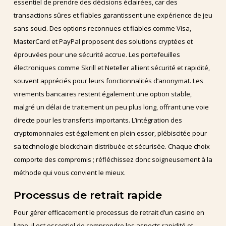
essentiel de prendre des décisions éclairées, car des
transactions sûres et fiables garantissent une expérience de jeu
sans souci. Des options reconnues et fiables comme Visa,
MasterCard et PayPal proposent des solutions cryptées et
éprouvées pour une sécurité accrue. Les portefeuilles
électroniques comme Skrill et Neteller allient sécurité et rapidité,
souvent appréciés pour leurs fonctionnalités d’anonymat. Les
virements bancaires restent également une option stable,
malgré un délai de traitement un peu plus long, offrant une voie
directe pour les transferts importants. L’intégration des
cryptomonnaies est également en plein essor, plébiscitée pour
sa technologie blockchain distribuée et sécurisée. Chaque choix
comporte des compromis ; réfléchissez donc soigneusement à la
méthode qui vous convient le mieux.
Processus de retrait rapide
Pour gérer efficacement le processus de retrait d’un casino en
ligne, il est essentiel de comprendre les aspects rapidité et