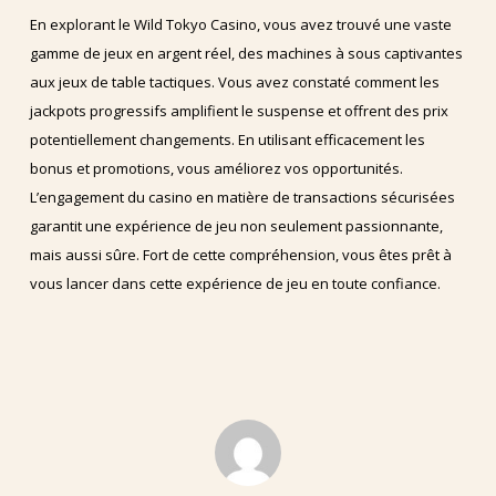
En explorant le Wild Tokyo Casino, vous avez trouvé une vaste
gamme de jeux en argent réel, des machines à sous captivantes
aux jeux de table tactiques. Vous avez constaté comment les
jackpots progressifs amplifient le suspense et offrent des prix
potentiellement changements. En utilisant efficacement les
bonus et promotions, vous améliorez vos opportunités.
L’engagement du casino en matière de transactions sécurisées
garantit une expérience de jeu non seulement passionnante,
mais aussi sûre. Fort de cette compréhension, vous êtes prêt à
vous lancer dans cette expérience de jeu en toute confiance.