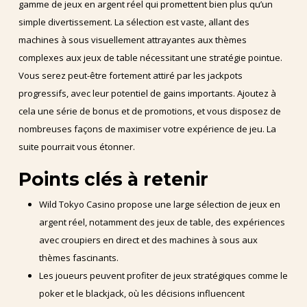
gamme de jeux en argent réel qui promettent bien plus qu’un
simple divertissement. La sélection est vaste, allant des
machines à sous visuellement attrayantes aux thèmes
complexes aux jeux de table nécessitant une stratégie pointue.
Vous serez peut-être fortement attiré par les jackpots
progressifs, avec leur potentiel de gains importants. Ajoutez à
cela une série de bonus et de promotions, et vous disposez de
nombreuses façons de maximiser votre expérience de jeu. La
suite pourrait vous étonner.
Points clés à retenir
Wild Tokyo Casino propose une large sélection de jeux en
argent réel, notamment des jeux de table, des expériences
avec croupiers en direct et des machines à sous aux
thèmes fascinants.
Les joueurs peuvent profiter de jeux stratégiques comme le
poker et le blackjack, où les décisions influencent