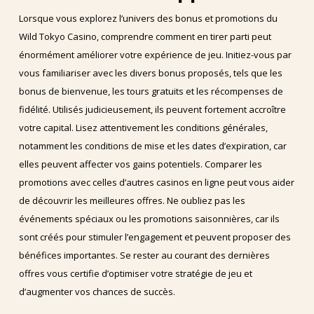
Lorsque vous explorez l’univers des bonus et promotions du
Wild Tokyo Casino, comprendre comment en tirer parti peut
énormément améliorer votre expérience de jeu. Initiez-vous par
vous familiariser avec les divers bonus proposés, tels que les
bonus de bienvenue, les tours gratuits et les récompenses de
fidélité. Utilisés judicieusement, ils peuvent fortement accroître
votre capital. Lisez attentivement les conditions générales,
notamment les conditions de mise et les dates d’expiration, car
elles peuvent affecter vos gains potentiels. Comparer les
promotions avec celles d’autres casinos en ligne peut vous aider
de découvrir les meilleures offres. Ne oubliez pas les
événements spéciaux ou les promotions saisonnières, car ils
sont créés pour stimuler l’engagement et peuvent proposer des
bénéfices importantes. Se rester au courant des dernières
offres vous certifie d’optimiser votre stratégie de jeu et
d’augmenter vos chances de succès.