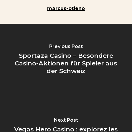
marcus-otieno
Previous Post
Sportaza Casino – Besondere
Casino-Aktionen für Spieler aus
der Schweiz
Next Post
Vegas Hero Casino : explorez les