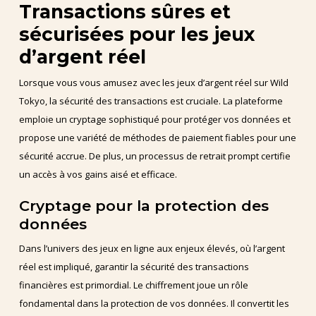
Transactions sûres et
sécurisées pour les jeux
d’argent réel
Lorsque vous vous amusez avec les jeux d’argent réel sur Wild
Tokyo, la sécurité des transactions est cruciale. La plateforme
emploie un cryptage sophistiqué pour protéger vos données et
propose une variété de méthodes de paiement fiables pour une
sécurité accrue. De plus, un processus de retrait prompt certifie
un accès à vos gains aisé et efficace.
Cryptage pour la protection des
données
Dans l’univers des jeux en ligne aux enjeux élevés, où l’argent
réel est impliqué, garantir la sécurité des transactions
financières est primordial. Le chiffrement joue un rôle
fondamental dans la protection de vos données. Il convertit les