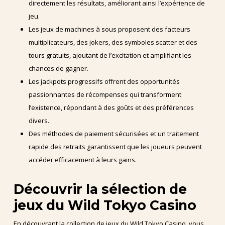
directement les résultats, améliorant ainsi l’expérience de
jeu.
Les jeux de machines à sous proposent des facteurs
multiplicateurs, des jokers, des symboles scatter et des
tours gratuits, ajoutant de l’excitation et amplifiant les
chances de gagner.
Les jackpots progressifs offrent des opportunités
passionnantes de récompenses qui transforment
l’existence, répondant à des goûts et des préférences
divers.
Des méthodes de paiement sécurisées et un traitement
rapide des retraits garantissent que les joueurs peuvent
accéder efficacement à leurs gains.
Découvrir la sélection de
jeux du Wild Tokyo Casino
En découvrant la collection de jeux du Wild Tokyo Casino, vous