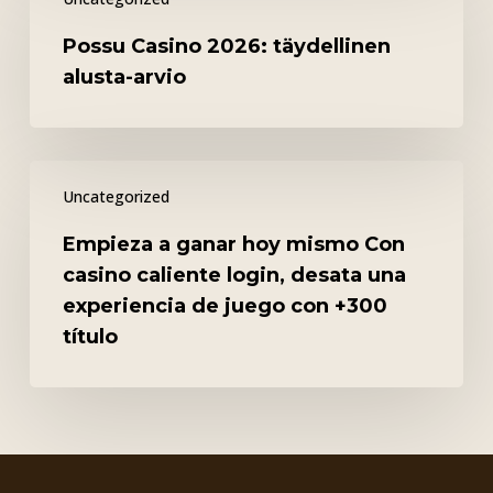
Casino
2026:
Possu Casino 2026: täydellinen
täydellinen
alusta-arvio
alusta-
arvio
Empieza
Uncategorized
a
ganar
Empieza a ganar hoy mismo Con
hoy
casino caliente login, desata una
mismo
experiencia de juego con +300
Con
título
casino
caliente
login,
desata
una
experiencia