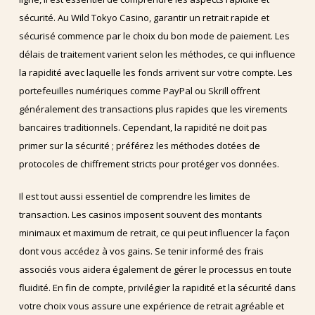
sécurité. Au Wild Tokyo Casino, garantir un retrait rapide et
sécurisé commence par le choix du bon mode de paiement. Les
délais de traitement varient selon les méthodes, ce qui influence
la rapidité avec laquelle les fonds arrivent sur votre compte. Les
portefeuilles numériques comme PayPal ou Skrill offrent
généralement des transactions plus rapides que les virements
bancaires traditionnels. Cependant, la rapidité ne doit pas
primer sur la sécurité ; préférez les méthodes dotées de
protocoles de chiffrement stricts pour protéger vos données.
Il est tout aussi essentiel de comprendre les limites de
transaction. Les casinos imposent souvent des montants
minimaux et maximum de retrait, ce qui peut influencer la façon
dont vous accédez à vos gains. Se tenir informé des frais
associés vous aidera également de gérer le processus en toute
fluidité. En fin de compte, privilégier la rapidité et la sécurité dans
votre choix vous assure une expérience de retrait agréable et