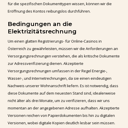
für die spezifischen Dokumenttypen wissen, können wir die
Eröffnung des Kontos reibungslos durchführen.
Bedingungen an die
Elektrizitätsrechnung
Um einen glatten Registrierungs- für Online-Casinos in
Österreich zu gewährleisten, müssen wir die Anforderungen an
Versorgungsrechnungen verstehen, die als kritische Dokumente
zur Adressverifizierung dienen. Akzeptierte
Versorgungsrechnungen umfassen in der Regel Energie-,
Wasser-, und Internetrechnungen, da sie einen eindeutigen
Nachweis unserer Wohnanschrift liefern. Es ist notwendig, dass
diese Dokumente auf dem neuesten Stand sind, idealerweise
nicht älter als drei Monate, um zu verifizieren, dass wir uns
momentan an der angegebenen Adresse aufhalten. Akzeptierte
Versionen reichen von Papierdokumenten bis hin zu digitalen
Versionen, wobei digitale Kopien deutlich lesbar sein müssen.