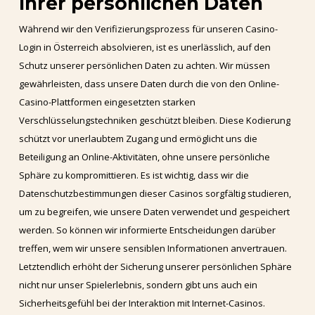
Ihrer persönlichen Daten
Während wir den Verifizierungsprozess für unseren Casino-
Login in Österreich absolvieren, ist es unerlässlich, auf den
Schutz unserer persönlichen Daten zu achten. Wir müssen
gewährleisten, dass unsere Daten durch die von den Online-
Casino-Plattformen eingesetzten starken
Verschlüsselungstechniken geschützt bleiben. Diese Kodierung
schützt vor unerlaubtem Zugang und ermöglicht uns die
Beteiligung an Online-Aktivitäten, ohne unsere persönliche
Sphäre zu kompromittieren. Es ist wichtig, dass wir die
Datenschutzbestimmungen dieser Casinos sorgfältig studieren,
um zu begreifen, wie unsere Daten verwendet und gespeichert
werden. So können wir informierte Entscheidungen darüber
treffen, wem wir unsere sensiblen Informationen anvertrauen.
Letztendlich erhöht der Sicherung unserer persönlichen Sphäre
nicht nur unser Spielerlebnis, sondern gibt uns auch ein
Sicherheitsgefühl bei der Interaktion mit Internet-Casinos.