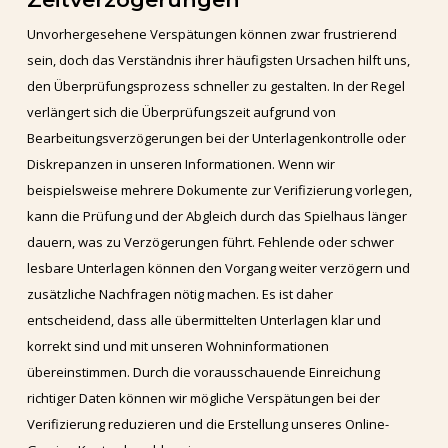
Unvorhergesehene Verspätungen können zwar frustrierend
sein, doch das Verständnis ihrer häufigsten Ursachen hilft uns,
den Überprüfungsprozess schneller zu gestalten. In der Regel
verlängert sich die Überprüfungszeit aufgrund von
Bearbeitungsverzögerungen bei der Unterlagenkontrolle oder
Diskrepanzen in unseren Informationen. Wenn wir
beispielsweise mehrere Dokumente zur Verifizierung vorlegen,
kann die Prüfung und der Abgleich durch das Spielhaus länger
dauern, was zu Verzögerungen führt. Fehlende oder schwer
lesbare Unterlagen können den Vorgang weiter verzögern und
zusätzliche Nachfragen nötig machen. Es ist daher
entscheidend, dass alle übermittelten Unterlagen klar und
korrekt sind und mit unseren Wohninformationen
übereinstimmen. Durch die vorausschauende Einreichung
richtiger Daten können wir mögliche Verspätungen bei der
Verifizierung reduzieren und die Erstellung unseres Online-