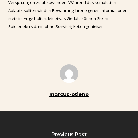
Verspätungen zu abzuwenden. Während des kompletten
Ablaufs sollten wir den Bewahrung Ihrer eigenen Informationen
stets im Auge halten. Mit etwas Geduld können Sie Ihr
Spielerlebnis dann ohne Schwierigkeiten genießen.
marcus-otieno
Previous Post