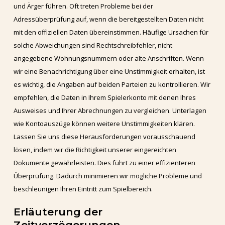
und Ärger führen. Oft treten Probleme bei der
Adressüberprüfung auf, wenn die bereitgestellten Daten nicht
mit den offiziellen Daten übereinstimmen. Häufige Ursachen für
solche Abweichungen sind Rechtschreibfehler, nicht
angegebene Wohnungsnummern oder alte Anschriften. Wenn
wir eine Benachrichtigung über eine Unstimmigkeit erhalten, ist
es wichtig, die Angaben auf beiden Parteien zu kontrollieren. Wir
empfehlen, die Daten in Ihrem Spielerkonto mit denen Ihres
Ausweises und Ihrer Abrechnungen zu vergleichen. Unterlagen
wie Kontoauszüge können weitere Unstimmigkeiten klären.
Lassen Sie uns diese Herausforderungen vorausschauend
lösen, indem wir die Richtigkeit unserer eingereichten
Dokumente gewährleisten. Dies führt zu einer effizienteren
Überprüfung. Dadurch minimieren wir mögliche Probleme und
beschleunigen Ihren Eintritt zum Spielbereich.
Erläuterung der
Zeitverzögerungen