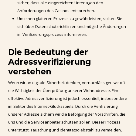
sicher, dass alle eingereichten Unterlagen den
Anforderungen des Casinos entsprechen.
Um einen glatteren Prozess zu gewährleisten, sollten Sie
sich über Datenschutzrichtlinien und mögliche Änderungen
im Verifizierungsprozess informieren.
Die Bedeutung der
Adressverifizierung
verstehen
Wenn wir an digitale Sicherheit denken, vernachlässigen wir oft
die Wichtigkeit der Überprüfung unserer Wohnadresse. Eine
effektive Adressverifizierung ist jedoch essentiell, insbesondere
im Sektor des Internet-Glücksspiels. Durch die Verifizierung
unserer Adresse sichern wir die Befolgung der Vorschriften, die
uns und die Serviceanbieter schützen sollen. Dieser Prozess
unterstützt, Täuschung und Identitätsdiebstahl zu vermeiden,