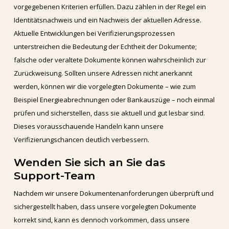
vorgegebenen Kriterien erfüllen. Dazu zählen in der Regel ein
Identitätsnachweis und ein Nachweis der aktuellen Adresse.
Aktuelle Entwicklungen bei Verifizierungsprozessen
unterstreichen die Bedeutung der Echtheit der Dokumente;
falsche oder veraltete Dokumente können wahrscheinlich zur
Zurückweisung. Sollten unsere Adressen nicht anerkannt
werden, können wir die vorgelegten Dokumente – wie zum
Beispiel Energieabrechnungen oder Bankauszüge – noch einmal
prüfen und sicherstellen, dass sie aktuell und gut lesbar sind.
Dieses vorausschauende Handeln kann unsere
Verifizierungschancen deutlich verbessern.
Wenden Sie sich an Sie das
Support-Team
Nachdem wir unsere Dokumentenanforderungen überprüft und
sichergestellt haben, dass unsere vorgelegten Dokumente
korrekt sind, kann es dennoch vorkommen, dass unsere