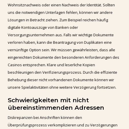
Wohnsitznachweis oder einen Nachweis der Identität. Sollten
uns die notwendigen Unterlagen fehlen, können wir andere
Lösungen in Betracht ziehen. Zum Beispiel reichen häufig
digitale Kontoauszüge von Banken oder
Versorgungsunternehmen aus. Falls wir wichtige Dokumente
verloren haben, kann die Beantragung von Duplikaten eine
vernünftige Option sein. Wir müssen gewährleisten, dass alle
eingereichten Dokumente den besonderen Anforderungen des
Casinos entsprechen. Klare und leserliche Kopien
beschleunigen den Verifizierungsprozess. Durch die effiziente
Behebung dieser nicht vorhandenen Dokumente können wir
unsere Spielaktivitäten ohne weitere Verzögerung fortsetzen.
Schwierigkeiten mit nicht
übereinstimmenden Adressen
Diskrepanzen bei Anschriften können den
Überprüfungsprozess verkomplizieren und zu Verzögerungen