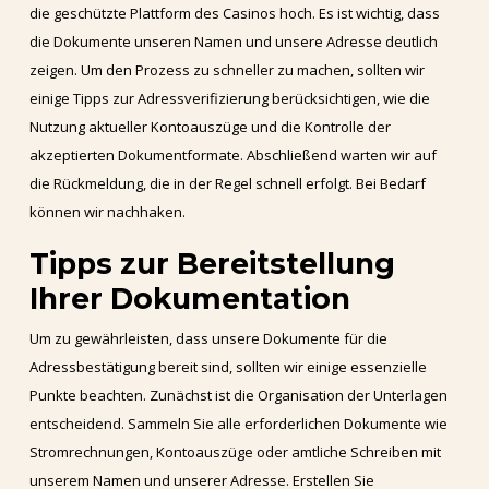
die geschützte Plattform des Casinos hoch. Es ist wichtig, dass
die Dokumente unseren Namen und unsere Adresse deutlich
zeigen. Um den Prozess zu schneller zu machen, sollten wir
einige Tipps zur Adressverifizierung berücksichtigen, wie die
Nutzung aktueller Kontoauszüge und die Kontrolle der
akzeptierten Dokumentformate. Abschließend warten wir auf
die Rückmeldung, die in der Regel schnell erfolgt. Bei Bedarf
können wir nachhaken.
Tipps zur Bereitstellung
Ihrer Dokumentation
Um zu gewährleisten, dass unsere Dokumente für die
Adressbestätigung bereit sind, sollten wir einige essenzielle
Punkte beachten. Zunächst ist die Organisation der Unterlagen
entscheidend. Sammeln Sie alle erforderlichen Dokumente wie
Stromrechnungen, Kontoauszüge oder amtliche Schreiben mit
unserem Namen und unserer Adresse. Erstellen Sie