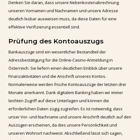
Denken Sie daran, dass unsere Nebenkostenabrechnung
unseren Vornamen und Nachnamen und unsere Adresse
deutlich lesbar ausweisen muss, da diese Daten für eine
effektive Verifizierung essentiell sind.
Prüfung des Kontoauszugs
Bankauszüge sind ein wesentlicher Bestandteil der
Adressbestätigung für die Online-Casino-Anmeldung in
Österreich. Sie liefern einen deutlichen Einblick über unsere
Finanzaktivitäten und die Anschrift unseres Kontos.
Normalerweise werden frische Kontoauszüge der letzten drei
Monate anerkannt. Dank digitalem Banking haben wir immer
leichten Zugriff auf diese Unterlagen und können die
erforderlichen Daten zügig zugreifen. Es ist notwendig, dass
unser Vor- und Nachname und unsere Anschrift deutlich auf den
Auszügen erscheinen, da dies unsere Persönlichkeit und
unseren Wohnort nachweist. Abschließend lässt sich sagen,