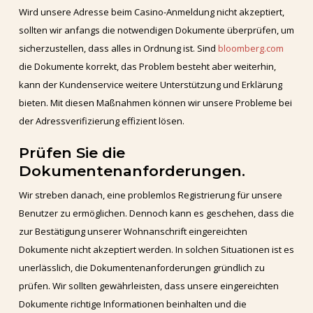
Wird unsere Adresse beim Casino-Anmeldung nicht akzeptiert,
sollten wir anfangs die notwendigen Dokumente überprüfen, um
sicherzustellen, dass alles in Ordnung ist. Sind
bloomberg.com
die Dokumente korrekt, das Problem besteht aber weiterhin,
kann der Kundenservice weitere Unterstützung und Erklärung
bieten. Mit diesen Maßnahmen können wir unsere Probleme bei
der Adressverifizierung effizient lösen.
Prüfen Sie die
Dokumentenanforderungen.
Wir streben danach, eine problemlos Registrierung für unsere
Benutzer zu ermöglichen. Dennoch kann es geschehen, dass die
zur Bestätigung unserer Wohnanschrift eingereichten
Dokumente nicht akzeptiert werden. In solchen Situationen ist es
unerlässlich, die Dokumentenanforderungen gründlich zu
prüfen. Wir sollten gewährleisten, dass unsere eingereichten
Dokumente richtige Informationen beinhalten und die