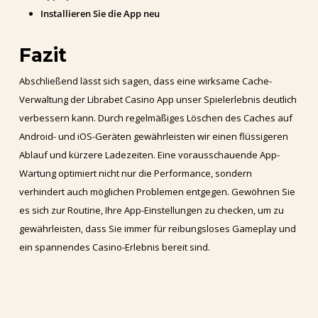
Installieren Sie die App neu
Fazit
Abschließend lässt sich sagen, dass eine wirksame Cache-
Verwaltung der Librabet Casino App unser Spielerlebnis deutlich
verbessern kann. Durch regelmäßiges Löschen des Caches auf
Android- und iOS-Geräten gewährleisten wir einen flüssigeren
Ablauf und kürzere Ladezeiten. Eine vorausschauende App-
Wartung optimiert nicht nur die Performance, sondern
verhindert auch möglichen Problemen entgegen. Gewöhnen Sie
es sich zur Routine, Ihre App-Einstellungen zu checken, um zu
gewährleisten, dass Sie immer für reibungsloses Gameplay und
ein spannendes Casino-Erlebnis bereit sind.