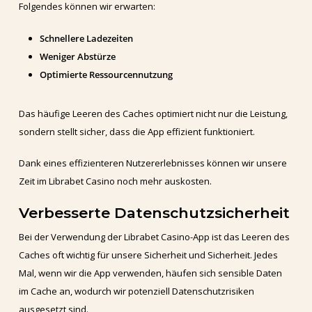
Folgendes können wir erwarten:
Schnellere Ladezeiten
Weniger Abstürze
Optimierte Ressourcennutzung
Das häufige Leeren des Caches optimiert nicht nur die Leistung,
sondern stellt sicher, dass die App effizient funktioniert.
Dank eines effizienteren Nutzererlebnisses können wir unsere
Zeit im Librabet Casino noch mehr auskosten.
Verbesserte Datenschutzsicherheit
Bei der Verwendung der Librabet Casino-App ist das Leeren des
Caches oft wichtig für unsere Sicherheit und Sicherheit. Jedes
Mal, wenn wir die App verwenden, häufen sich sensible Daten
im Cache an, wodurch wir potenziell Datenschutzrisiken
ausgesetzt sind.