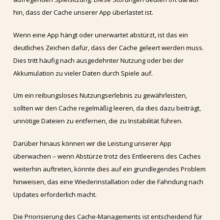
hin, dass der Cache unserer App überlastet ist.
Wenn eine App hängt oder unerwartet abstürzt, ist das ein
deutliches Zeichen dafür, dass der Cache geleert werden muss.
Dies tritt häufig nach ausgedehnter Nutzung oder bei der
Akkumulation zu vieler Daten durch Spiele auf.
Um ein reibungsloses Nutzungserlebnis zu gewährleisten,
sollten wir den Cache regelmäßig leeren, da dies dazu beiträgt,
unnötige Dateien zu entfernen, die zu Instabilität führen.
Darüber hinaus können wir die Leistung unserer App
überwachen – wenn Abstürze trotz des Entleerens des Caches
weiterhin auftreten, könnte dies auf ein grundlegendes Problem
hinweisen, das eine Wiederinstallation oder die Fahndung nach
Updates erforderlich macht.
Die Priorisierung des Cache-Managements ist entscheidend für