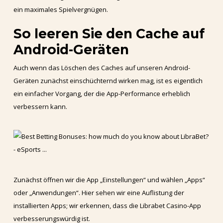
ein maximales Spielvergnügen.
So leeren Sie den Cache auf
Android-Geräten
Auch wenn das Löschen des Caches auf unseren Android-
Geräten zunächst einschüchternd wirken mag, ist es eigentlich
ein einfacher Vorgang, der die App-Performance erheblich
verbessern kann.
Zunächst öffnen wir die App „Einstellungen“ und wählen „Apps“
oder „Anwendungen“. Hier sehen wir eine Auflistung der
installierten Apps; wir erkennen, dass die Librabet Casino-App
verbesserungswürdig ist.