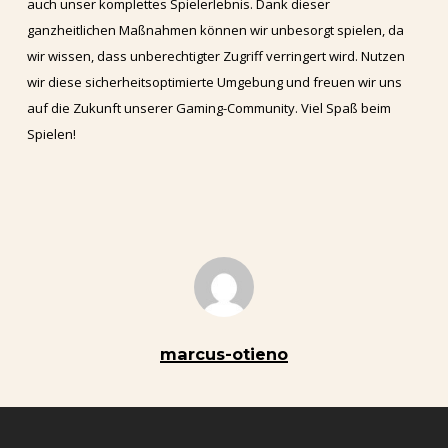
auch unser komplettes Spielerlebnis. Dank dieser
ganzheitlichen Maßnahmen können wir unbesorgt spielen, da
wir wissen, dass unberechtigter Zugriff verringert wird. Nutzen
wir diese sicherheitsoptimierte Umgebung und freuen wir uns
auf die Zukunft unserer Gaming-Community. Viel Spaß beim
Spielen!
marcus-otieno