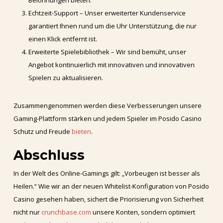
Echtzeit-Support – Unser erweiterter Kundenservice
garantiert Ihnen rund um die Uhr Unterstützung, die nur
einen Klick entfernt ist.
Erweiterte Spielebibliothek – Wir sind bemüht, unser
Angebot kontinuierlich mit innovativen und innovativen
Spielen zu aktualisieren.
Zusammengenommen werden diese Verbesserungen unsere
Gaming-Plattform stärken und jedem Spieler im Posido Casino
Schutz und Freude
bieten
.
Abschluss
In der Welt des Online-Gamings gilt: „Vorbeugen ist besser als
Heilen.“ Wie wir an der neuen Whitelist-Konfiguration von Posido
Casino gesehen haben, sichert die Priorisierung von Sicherheit
nicht nur
crunchbase.com
unsere Konten, sondern optimiert