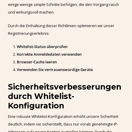
einige wenige simple Schritte befolgen, die den Vorgang rasch
und wirkungsvoll machen.
Durch die Einhaltung dieser Richtlinien optimieren wir unser
Registrierungserlebnis:
Whitelist-Status überprüfen
Korrekte Anmeldedaten verwenden
Browser-Cache leeren
Verwenden Sie vertrauenswürdige Geräte
Sicherheitsverbesserungen
durch Whitelist-
Konfiguration
Eine robuste Whitelist-Konfiguration erhöht unsere Sicherheit
deutlich, indem sie sicherstellt, dass nur vorab genehmigte IP-
Adressen auf unsere Konten zugreifen können. Durch die