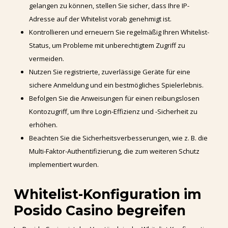
gelangen zu können, stellen Sie sicher, dass Ihre IP-
Adresse auf der Whitelist vorab genehmigt ist.
Kontrollieren und erneuern Sie regelmäßig Ihren Whitelist-
Status, um Probleme mit unberechtigtem Zugriff zu
vermeiden.
Nutzen Sie registrierte, zuverlässige Geräte für eine
sichere Anmeldung und ein bestmögliches Spielerlebnis.
Befolgen Sie die Anweisungen für einen reibungslosen
Kontozugriff, um Ihre Login-Effizienz und -Sicherheit zu
erhöhen.
Beachten Sie die Sicherheitsverbesserungen, wie z. B. die
Multi-Faktor-Authentifizierung, die zum weiteren Schutz
implementiert wurden.
Whitelist-Konfiguration im
Posido Casino begreifen