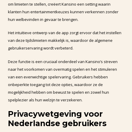
om limieten te stellen, creëert Kansino een setting waarin
klanten hun entertainmentkeuzes kunnen verkennen zonder
hun welbevinden in gevaar te brengen.
Het intuïtieve ontwerp van de app zorgt ervoor dat het instellen
van deze tijdslimieten makkelijk is, waardoor de algemene
gebruikerservaring wordt verbeterd.
Deze functie is een cruciaal onderdeel van Kansino’s streven
naar het voorkomen van overmatig spelen en het stimuleren
van een evenwichtige spelervaring. Gebruikers hebben
onbeperkte toegang tot deze opties, waardoor ze de
mogelijkheid hebben om bewust te spelen en zowel hun
spelplezier als hun welzijn te verzekeren.
Privacywetgeving voor
Nederlandse gebruikers