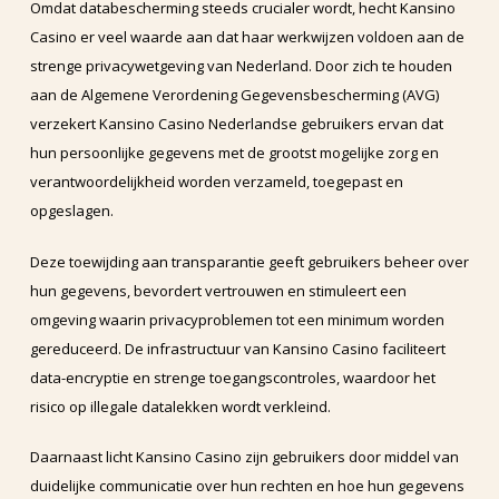
Omdat databescherming steeds crucialer wordt, hecht Kansino
Casino er veel waarde aan dat haar werkwijzen voldoen aan de
strenge privacywetgeving van Nederland. Door zich te houden
aan de Algemene Verordening Gegevensbescherming (AVG)
verzekert Kansino Casino Nederlandse gebruikers ervan dat
hun persoonlijke gegevens met de grootst mogelijke zorg en
verantwoordelijkheid worden verzameld, toegepast en
opgeslagen.
Deze toewijding aan transparantie geeft gebruikers beheer over
hun gegevens, bevordert vertrouwen en stimuleert een
omgeving waarin privacyproblemen tot een minimum worden
gereduceerd. De infrastructuur van Kansino Casino faciliteert
data-encryptie en strenge toegangscontroles, waardoor het
risico op illegale datalekken wordt verkleind.
Daarnaast licht Kansino Casino zijn gebruikers door middel van
duidelijke communicatie over hun rechten en hoe hun gegevens