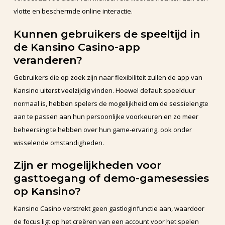
vlotte en beschermde online interactie.
Kunnen gebruikers de speeltijd in
de Kansino Casino-app
veranderen?
Gebruikers die op zoek zijn naar flexibiliteit zullen de app van
Kansino uiterst veelzijdig vinden. Hoewel default speelduur
normaal is, hebben spelers de mogelijkheid om de sessielengte
aan te passen aan hun persoonlijke voorkeuren en zo meer
beheersing te hebben over hun game-ervaring, ook onder
wisselende omstandigheden.
Zijn er mogelijkheden voor
gasttoegang of demo-gamesessies
op Kansino?
Kansino Casino verstrekt geen gastloginfunctie aan, waardoor
de focus ligt op het creëren van een account voor het spelen