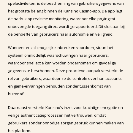
spelactiviteiten, is de bescherming van gebruikersgegevens van
het grootste belang binnen de Kansino Casino-app. De app legt
de nadruk op realtime monitoring, waardoor elke poging tot
onbevoegde toegang direct wordt gerapporteerd. Dit sluit aan bij
de behoefte van gebruikers naar autonomie en veiligheid.
Wanneer er zich mogelijke inbreuken voordoen, stuurt het
systeem onmiddellijk waarschuwingen naar gebruikers,
waardoor snel actie kan worden ondernomen om gevoelige
gegevens te beschermen. Deze proactieve aanpak versterkt de
rol van gebruikers, waardoor ze de controle over hun accounts
en game-ervaringen behouden zonder tussenkomst van
buitenaf.
Daarnaast versterkt Kansino’s inzet voor krachtige encryptie en
veilige authenticatieprocessen het vertrouwen, omdat
gebruikers zonder onnodige zorgen gebruik kunnen maken van
het platform.