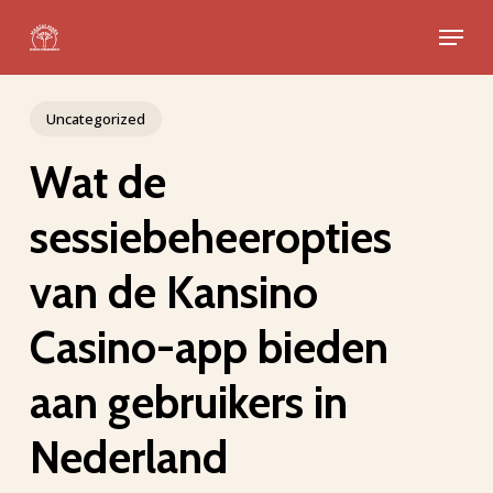
Skip
Menu
to
Close
main
Menu
content
Uncategorized
Wat de
sessiebeheeropties
van de Kansino
Casino-app bieden
aan gebruikers in
Nederland