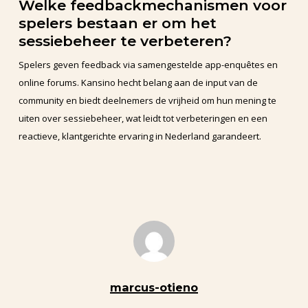
Welke feedbackmechanismen voor
spelers bestaan er om het
sessiebeheer te verbeteren?
Spelers geven feedback via samengestelde app-enquêtes en
online forums. Kansino hecht belang aan de input van de
community en biedt deelnemers de vrijheid om hun mening te
uiten over sessiebeheer, wat leidt tot verbeteringen en een
reactieve, klantgerichte ervaring in Nederland garandeert.
marcus-otieno