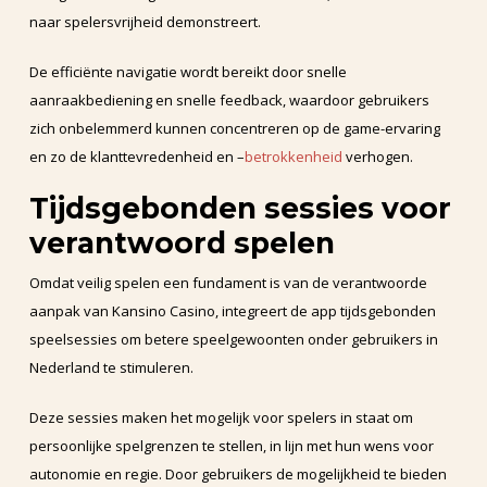
naar spelersvrijheid demonstreert.
De efficiënte navigatie wordt bereikt door snelle
aanraakbediening en snelle feedback, waardoor gebruikers
zich onbelemmerd kunnen concentreren op de game-ervaring
en zo de klanttevredenheid en –
betrokkenheid
verhogen.
Tijdsgebonden sessies voor
verantwoord spelen
Omdat veilig spelen een fundament is van de verantwoorde
aanpak van Kansino Casino, integreert de app tijdsgebonden
speelsessies om betere speelgewoonten onder gebruikers in
Nederland te stimuleren.
Deze sessies maken het mogelijk voor spelers in staat om
persoonlijke spelgrenzen te stellen, in lijn met hun wens voor
autonomie en regie. Door gebruikers de mogelijkheid te bieden