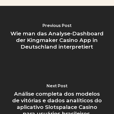
Previous Post
Wie man das Analyse-Dashboard
der Kingmaker Casino App in
Deutschland interpretiert
Next Post
Análise completa dos modelos
de vitórias e dados analíticos do
aplicativo Slotspalace Casino
para usuários brasileiros.