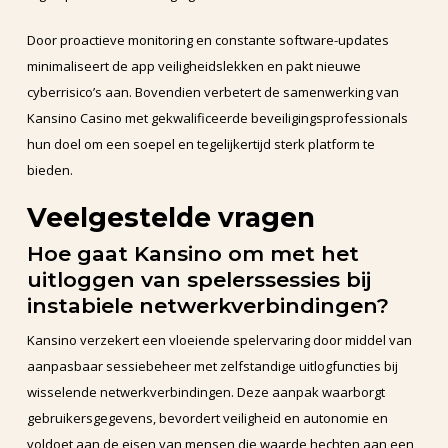
Door proactieve monitoring en constante software-updates
minimaliseert de app veiligheidslekken en pakt nieuwe
cyberrisico’s aan. Bovendien verbetert de samenwerking van
Kansino Casino met gekwalificeerde beveiligingsprofessionals
hun doel om een soepel en tegelijkertijd sterk platform te
bieden.
Veelgestelde vragen
Hoe gaat Kansino om met het
uitloggen van spelerssessies bij
instabiele netwerkverbindingen?
Kansino verzekert een vloeiende spelervaring door middel van
aanpasbaar sessiebeheer met zelfstandige uitlogfuncties bij
wisselende netwerkverbindingen. Deze aanpak waarborgt
gebruikersgegevens, bevordert veiligheid en autonomie en
voldoet aan de eisen van mensen die waarde hechten aan een