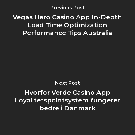
Previous Post
Vegas Hero Casino App In-Depth
Load Time Optimization
Performance Tips Australia
Next Post
Hvorfor Verde Casino App
Loyalitetspointsystem fungerer
bedre i Danmark