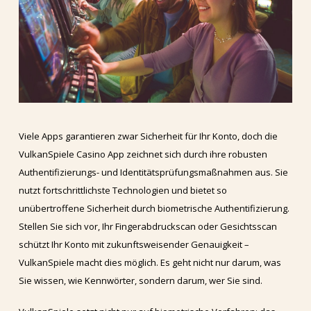
Viele Apps garantieren zwar Sicherheit für Ihr Konto, doch die
VulkanSpiele Casino App zeichnet sich durch ihre robusten
Authentifizierungs- und Identitätsprüfungsmaßnahmen aus. Sie
nutzt fortschrittlichste Technologien und bietet so
unübertroffene Sicherheit durch biometrische Authentifizierung.
Stellen Sie sich vor, Ihr Fingerabdruckscan oder Gesichtsscan
schützt Ihr Konto mit zukunftsweisender Genauigkeit –
VulkanSpiele macht dies möglich. Es geht nicht nur darum, was
Sie wissen, wie Kennwörter, sondern darum, wer Sie sind.