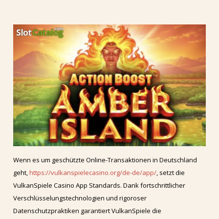
Wenn es um geschützte Online-Transaktionen in Deutschland
geht,
https://vulkanspielecasino.org/de-de/app/
, setzt die
VulkanSpiele Casino App Standards. Dank fortschrittlicher
Verschlüsselungstechnologien und rigoroser
Datenschutzpraktiken garantiert VulkanSpiele die